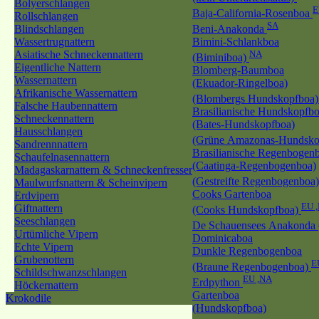
Bolyerschlangen
E
Baja-California-Rosenboa
Rollschlangen
SA
Blindschlangen
Beni-Anakonda
Wassertrugnattern
Bimini-Schlankboa
Asiatische Schneckennattern
NA
(Biminiboa)
Eigentliche Nattern
Blomberg-Baumboa
Wassernattern
(Ekuador-Ringelboa)
Afrikanische Wassernattern
(Blombergs Hundskopfboa
Falsche Haubennattern
Brasilianische Hundskopfb
Schneckennattern
(Bates-Hundskopfboa)
Hausschlangen
(Grüne Amazonas-Hundsko
Sandrennnattern
Brasilianische Regenbogen
Schaufelnasennattern
(Caatinga-Regenbogenboa)
Madagaskarnattern & Schneckenfresser
(Gestreifte Regenbogenboa
Maulwurfsnattern & Scheinvipern
Cooks Gartenboa
Erdvipern
EU 
Giftnattern
(Cooks Hundskopfboa)
Seeschlangen
De Schauensees Anakonda
Urtümliche Vipern
Dominicaboa
Echte Vipern
Dunkle Regenbogenboa
Grubenottern
E
(Braune Regenbogenboa)
Schildschwanzschlangen
EU ,NA
Erdpython
Höckernattern
Gartenboa
Krokodile
(Hundskopfboa)