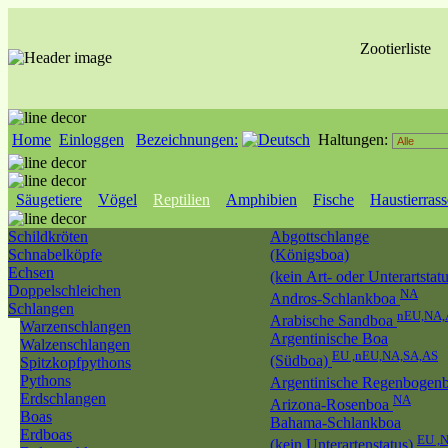
Zootierliste
Home
Einloggen
Bezeichnungen:
Haltungen:
Säugetiere
Vögel
Reptilien
Amphibien
Fische
Haustierras
Schildkröten
Abgottschlange
Schnabelköpfe
(Königsboa)
Echsen
(kein Art- oder Unterartstat
Doppelschleichen
NA
Andros-Schlankboa
Schlangen
nEU,NA,
Arabische Sandboa
Warzenschlangen
Argentinische Boa
Walzenschlangen
EU ,nEU,NA,SA,AS
(Südboa)
Spitzkopfpythons
Pythons
Argentinische Regenbogen
Erdschlangen
NA
Arizona-Rosenboa
Boas
Bahama-Schlankboa
Erdboas
EU ,
(kein Unterartenstatus)