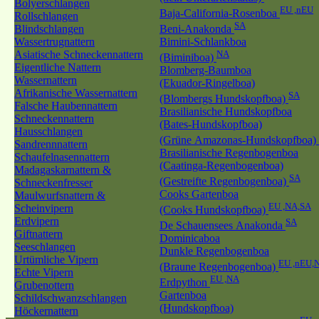
Bolyerschlangen
EU ,nEU
Baja-California-Rosenboa
Rollschlangen
SA
Blindschlangen
Beni-Anakonda
Wassertrugnattern
Bimini-Schlankboa
Asiatische Schneckennattern
NA
(Biminiboa)
Eigentliche Nattern
Blomberg-Baumboa
Wassernattern
(Ekuador-Ringelboa)
Afrikanische Wassernattern
SA
(Blombergs Hundskopfboa)
Falsche Haubennattern
Brasilianische Hundskopfboa
Schneckennattern
(Bates-Hundskopfboa)
Hausschlangen
(Grüne Amazonas-Hundskopfboa)
Sandrennnattern
Brasilianische Regenbogenboa
Schaufelnasennattern
(Caatinga-Regenbogenboa)
Madagaskarnattern &
SA
(Gestreifte Regenbogenboa)
Schneckenfresser
Cooks Gartenboa
Maulwurfsnattern &
EU ,NA,SA
Scheinvipern
(Cooks Hundskopfboa)
Erdvipern
SA
De Schauensees Anakonda
Giftnattern
Dominicaboa
Seeschlangen
Dunkle Regenbogenboa
Urtümliche Vipern
EU ,nEU,
(Braune Regenbogenboa)
Echte Vipern
EU ,NA
Erdpython
Grubenottern
Gartenboa
Schildschwanzschlangen
(Hundskopfboa)
Höckernattern