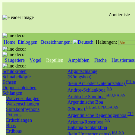
Zootierliste
Home
Einloggen
Bezeichnungen:
Haltungen:
Säugetiere
Vögel
Reptilien
Amphibien
Fische
Haustierras
Schildkröten
Abgottschlange
Schnabelköpfe
(Königsboa)
Echsen
EU ,
(kein Art- oder Unterartstatus)
Doppelschleichen
NA
Andros-Schlankboa
Schlangen
nEU,NA,AS
Arabische Sandboa
Warzenschlangen
Argentinische Boa
Walzenschlangen
EU ,nEU,NA,SA,AS
(Südboa)
Spitzkopfpythons
EU
Pythons
Argentinische Regenbogenboa
Erdschlangen
NA
Arizona-Rosenboa
Boas
Bahama-Schlankboa
Erdboas
EU ,NA
(kein Unterartenstatus)