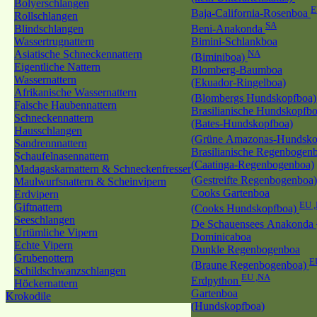
Bolyerschlangen
E
Baja-California-Rosenboa
Rollschlangen
SA
Blindschlangen
Beni-Anakonda
Wassertrugnattern
Bimini-Schlankboa
Asiatische Schneckennattern
NA
(Biminiboa)
Eigentliche Nattern
Blomberg-Baumboa
Wassernattern
(Ekuador-Ringelboa)
Afrikanische Wassernattern
(Blombergs Hundskopfboa
Falsche Haubennattern
Brasilianische Hundskopfb
Schneckennattern
(Bates-Hundskopfboa)
Hausschlangen
(Grüne Amazonas-Hundsko
Sandrennnattern
Brasilianische Regenbogen
Schaufelnasennattern
(Caatinga-Regenbogenboa)
Madagaskarnattern & Schneckenfresser
(Gestreifte Regenbogenboa
Maulwurfsnattern & Scheinvipern
Cooks Gartenboa
Erdvipern
EU 
Giftnattern
(Cooks Hundskopfboa)
Seeschlangen
De Schauensees Anakonda
Urtümliche Vipern
Dominicaboa
Echte Vipern
Dunkle Regenbogenboa
Grubenottern
E
(Braune Regenbogenboa)
Schildschwanzschlangen
EU ,NA
Erdpython
Höckernattern
Gartenboa
Krokodile
(Hundskopfboa)