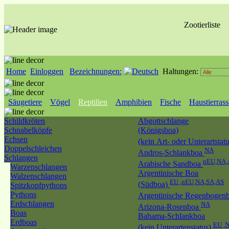
Zootierliste
Home
Einloggen
Bezeichnungen:
Haltungen:
Säugetiere
Vögel
Reptilien
Amphibien
Fische
Haustierras
Schildkröten
Abgottschlange
Schnabelköpfe
(Königsboa)
Echsen
(kein Art- oder Unterartstat
Doppelschleichen
NA
Andros-Schlankboa
Schlangen
nEU,NA,
Arabische Sandboa
Warzenschlangen
Argentinische Boa
Walzenschlangen
EU ,nEU,NA,SA,AS
(Südboa)
Spitzkopfpythons
Pythons
Argentinische Regenbogen
Erdschlangen
NA
Arizona-Rosenboa
Boas
Bahama-Schlankboa
Erdboas
EU ,
(kein Unterartenstatus)