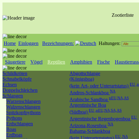
Zootierliste
Home
Einloggen
Bezeichnungen:
Haltungen:
Säugetiere
Vögel
Reptilien
Amphibien
Fische
Haustierras
Schildkröten
Abgottschlange
Schnabelköpfe
(Königsboa)
Echsen
EU ,
(kein Art- oder Unterartstatus)
Doppelschleichen
NA
Andros-Schlankboa
Schlangen
nEU,NA,AS
Arabische Sandboa
Warzenschlangen
Argentinische Boa
Walzenschlangen
EU ,nEU,NA,SA,AS
(Südboa)
Spitzkopfpythons
EU
Pythons
Argentinische Regenbogenboa
Erdschlangen
NA
Arizona-Rosenboa
Boas
Bahama-Schlankboa
Erdboas
EU ,NA
(kein Unterartenstatus)