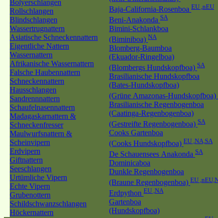
Bolyerschlangen
EU ,nEU
Baja-California-Rosenboa
Rollschlangen
SA
Blindschlangen
Beni-Anakonda
Wassertrugnattern
Bimini-Schlankboa
Asiatische Schneckennattern
NA
(Biminiboa)
Eigentliche Nattern
Blomberg-Baumboa
Wassernattern
(Ekuador-Ringelboa)
Afrikanische Wassernattern
SA
(Blombergs Hundskopfboa)
Falsche Haubennattern
Brasilianische Hundskopfboa
Schneckennattern
(Bates-Hundskopfboa)
Hausschlangen
(Grüne Amazonas-Hundskopfboa)
Sandrennnattern
Brasilianische Regenbogenboa
Schaufelnasennattern
(Caatinga-Regenbogenboa)
Madagaskarnattern &
SA
(Gestreifte Regenbogenboa)
Schneckenfresser
Cooks Gartenboa
Maulwurfsnattern &
EU ,NA,SA
Scheinvipern
(Cooks Hundskopfboa)
Erdvipern
SA
De Schauensees Anakonda
Giftnattern
Dominicaboa
Seeschlangen
Dunkle Regenbogenboa
Urtümliche Vipern
EU ,nEU,
(Braune Regenbogenboa)
Echte Vipern
EU ,NA
Erdpython
Grubenottern
Gartenboa
Schildschwanzschlangen
(Hundskopfboa)
Höckernattern