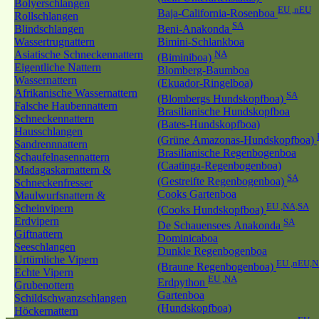
Bolyerschlangen
EU ,nEU
Baja-California-Rosenboa
Rollschlangen
SA
Blindschlangen
Beni-Anakonda
Wassertrugnattern
Bimini-Schlankboa
Asiatische Schneckennattern
NA
(Biminiboa)
Eigentliche Nattern
Blomberg-Baumboa
Wassernattern
(Ekuador-Ringelboa)
Afrikanische Wassernattern
SA
(Blombergs Hundskopfboa)
Falsche Haubennattern
Brasilianische Hundskopfboa
Schneckennattern
(Bates-Hundskopfboa)
Hausschlangen
(Grüne Amazonas-Hundskopfboa)
Sandrennnattern
Brasilianische Regenbogenboa
Schaufelnasennattern
(Caatinga-Regenbogenboa)
Madagaskarnattern &
SA
(Gestreifte Regenbogenboa)
Schneckenfresser
Cooks Gartenboa
Maulwurfsnattern &
EU ,NA,SA
Scheinvipern
(Cooks Hundskopfboa)
Erdvipern
SA
De Schauensees Anakonda
Giftnattern
Dominicaboa
Seeschlangen
Dunkle Regenbogenboa
Urtümliche Vipern
EU ,nEU,N
(Braune Regenbogenboa)
Echte Vipern
EU ,NA
Erdpython
Grubenottern
Gartenboa
Schildschwanzschlangen
(Hundskopfboa)
Höckernattern