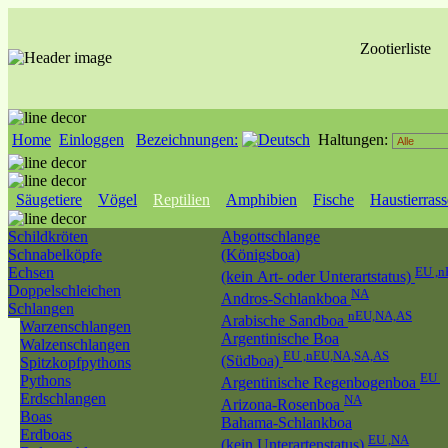
Zootierliste
Home
Einloggen
Bezeichnungen:
Haltungen:
Säugetiere
Vögel
Reptilien
Amphibien
Fische
Haustierras
Schildkröten
Abgottschlange
Schnabelköpfe
(Königsboa)
Echsen
EU ,n
(kein Art- oder Unterartstatus)
Doppelschleichen
NA
Andros-Schlankboa
Schlangen
nEU,NA,AS
Arabische Sandboa
Warzenschlangen
Argentinische Boa
Walzenschlangen
EU ,nEU,NA,SA,AS
(Südboa)
Spitzkopfpythons
EU
Pythons
Argentinische Regenbogenboa
Erdschlangen
NA
Arizona-Rosenboa
Boas
Bahama-Schlankboa
Erdboas
EU ,NA
(kein Unterartenstatus)