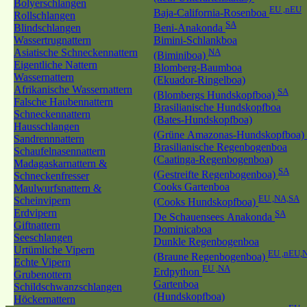
Bolyerschlangen
EU ,nEU
Baja-California-Rosenboa
Rollschlangen
SA
Blindschlangen
Beni-Anakonda
Wassertrugnattern
Bimini-Schlankboa
Asiatische Schneckennattern
NA
(Biminiboa)
Eigentliche Nattern
Blomberg-Baumboa
Wassernattern
(Ekuador-Ringelboa)
Afrikanische Wassernattern
SA
(Blombergs Hundskopfboa)
Falsche Haubennattern
Brasilianische Hundskopfboa
Schneckennattern
(Bates-Hundskopfboa)
Hausschlangen
(Grüne Amazonas-Hundskopfboa)
Sandrennnattern
Brasilianische Regenbogenboa
Schaufelnasennattern
(Caatinga-Regenbogenboa)
Madagaskarnattern &
SA
(Gestreifte Regenbogenboa)
Schneckenfresser
Cooks Gartenboa
Maulwurfsnattern &
EU ,NA,SA
Scheinvipern
(Cooks Hundskopfboa)
Erdvipern
SA
De Schauensees Anakonda
Giftnattern
Dominicaboa
Seeschlangen
Dunkle Regenbogenboa
Urtümliche Vipern
EU ,nEU,
(Braune Regenbogenboa)
Echte Vipern
EU ,NA
Erdpython
Grubenottern
Gartenboa
Schildschwanzschlangen
(Hundskopfboa)
Höckernattern