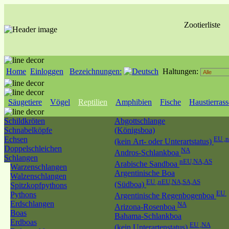
Zootierliste
Home
Einloggen
Bezeichnungen:
Haltungen:
Säugetiere
Vögel
Reptilien
Amphibien
Fische
Haustierras
Schildkröten
Abgottschlange
Schnabelköpfe
(Königsboa)
Echsen
EU ,
(kein Art- oder Unterartstatus)
Doppelschleichen
NA
Andros-Schlankboa
Schlangen
nEU,NA,AS
Arabische Sandboa
Warzenschlangen
Argentinische Boa
Walzenschlangen
EU ,nEU,NA,SA,AS
(Südboa)
Spitzkopfpythons
EU
Pythons
Argentinische Regenbogenboa
Erdschlangen
NA
Arizona-Rosenboa
Boas
Bahama-Schlankboa
Erdboas
EU ,NA
(kein Unterartenstatus)