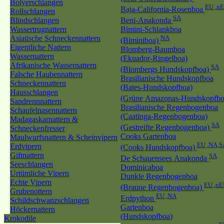
Bolyerschlangen
EU ,n
Baja-California-Rosenboa
Rollschlangen
SA
Blindschlangen
Beni-Anakonda
Wassertrugnattern
Bimini-Schlankboa
Asiatische Schneckennattern
NA
(Biminiboa)
Eigentliche Nattern
Blomberg-Baumboa
Wassernattern
(Ekuador-Ringelboa)
Afrikanische Wassernattern
SA
(Blombergs Hundskopfboa)
Falsche Haubennattern
Brasilianische Hundskopfboa
Schneckennattern
(Bates-Hundskopfboa)
Hausschlangen
(Grüne Amazonas-Hundskopfb
Sandrennnattern
Brasilianische Regenbogenboa
Schaufelnasennattern
(Caatinga-Regenbogenboa)
Madagaskarnattern &
SA
(Gestreifte Regenbogenboa)
Schneckenfresser
Cooks Gartenboa
Maulwurfsnattern & Scheinvipern
EU ,NA,S
Erdvipern
(Cooks Hundskopfboa)
Giftnattern
SA
De Schauensees Anakonda
Seeschlangen
Dominicaboa
Urtümliche Vipern
Dunkle Regenbogenboa
Echte Vipern
EU ,nE
(Braune Regenbogenboa)
Grubenottern
EU ,NA
Erdpython
Schildschwanzschlangen
Gartenboa
Höckernattern
(Hundskopfboa)
Krokodile