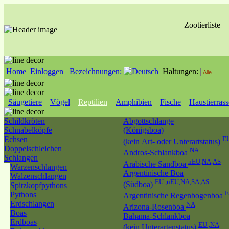
Zootierliste
Home
Einloggen
Bezeichnungen:
Haltungen:
Säugetiere
Vögel
Reptilien
Amphibien
Fische
Haustierras
Schildkröten
Abgottschlange
Schnabelköpfe
(Königsboa)
Echsen
E
(kein Art- oder Unterartstatus)
Doppelschleichen
NA
Andros-Schlankboa
Schlangen
nEU,NA,AS
Arabische Sandboa
Warzenschlangen
Argentinische Boa
Walzenschlangen
EU ,nEU,NA,SA,AS
(Südboa)
Spitzkopfpythons
Pythons
Argentinische Regenbogenboa
Erdschlangen
NA
Arizona-Rosenboa
Boas
Bahama-Schlankboa
Erdboas
EU ,NA
(kein Unterartenstatus)