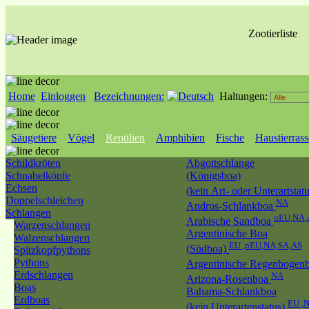
Zootierliste
Home
Einloggen
Bezeichnungen:
Haltungen:
Säugetiere
Vögel
Reptilien
Amphibien
Fische
Haustierras
Schildkröten
Abgottschlange
Schnabelköpfe
(Königsboa)
Echsen
(kein Art- oder Unterartstat
Doppelschleichen
NA
Andros-Schlankboa
Schlangen
nEU,NA,
Arabische Sandboa
Warzenschlangen
Argentinische Boa
Walzenschlangen
EU ,nEU,NA,SA,AS
(Südboa)
Spitzkopfpythons
Pythons
Argentinische Regenbogen
Erdschlangen
NA
Arizona-Rosenboa
Boas
Bahama-Schlankboa
Erdboas
EU ,
(kein Unterartenstatus)