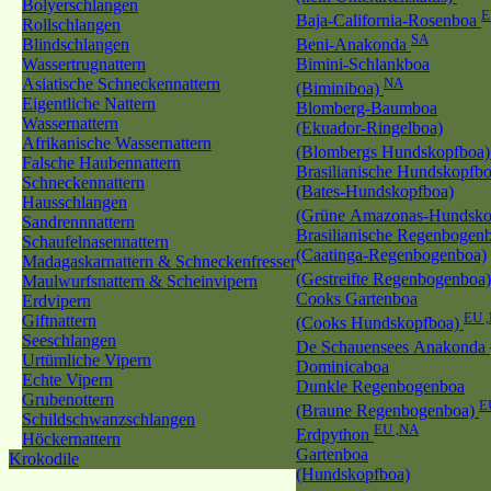
Bolyerschlangen
E
Baja-California-Rosenboa
Rollschlangen
SA
Blindschlangen
Beni-Anakonda
Wassertrugnattern
Bimini-Schlankboa
Asiatische Schneckennattern
NA
(Biminiboa)
Eigentliche Nattern
Blomberg-Baumboa
Wassernattern
(Ekuador-Ringelboa)
Afrikanische Wassernattern
(Blombergs Hundskopfboa
Falsche Haubennattern
Brasilianische Hundskopfb
Schneckennattern
(Bates-Hundskopfboa)
Hausschlangen
(Grüne Amazonas-Hundsko
Sandrennnattern
Brasilianische Regenbogen
Schaufelnasennattern
(Caatinga-Regenbogenboa)
Madagaskarnattern & Schneckenfresser
(Gestreifte Regenbogenboa
Maulwurfsnattern & Scheinvipern
Cooks Gartenboa
Erdvipern
EU 
Giftnattern
(Cooks Hundskopfboa)
Seeschlangen
De Schauensees Anakonda
Urtümliche Vipern
Dominicaboa
Echte Vipern
Dunkle Regenbogenboa
Grubenottern
E
(Braune Regenbogenboa)
Schildschwanzschlangen
EU ,NA
Erdpython
Höckernattern
Gartenboa
Krokodile
(Hundskopfboa)