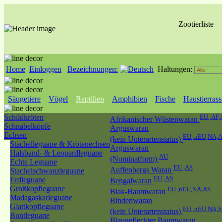
Zootierliste
Home
Einloggen
Bezeichnungen:
Haltungen:
Säugetiere
Vögel
Reptilien
Amphibien
Fische
Haustierras
Schildkröten
EU ,AF,
Afrikanischer Wüstenwaran
Schnabelköpfe
Arguswaran
Echsen
EU ,nEU,NA,
(kein Unterartenstatus)
Stachelleguane & Krötenechsen
Arguswaran
Halsband- & Leopardleguane
AU
(Nominatform)
Echte Leguane
EU ,AS
Auffenbergs Waran
Stachelschwanzleguane
EU ,AS
Erdleguane
Bengalwaran
Großkopfleguane
EU ,nEU,NA,AS
Biak-Baumwaran
Madagaskarleguane
Bindenwaran
Glattkopfleguane
EU ,nEU,NA,
(kein Unterartenstatus)
Buntleguane
Blaugefleckter Baumwaran