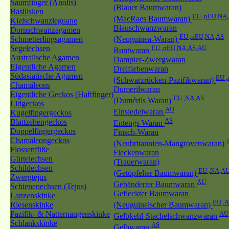
Saumfinger (Anolis)
(Blauer Baumwaran)
Basilisken
EU ,nEU,NA
(MacRaes Baumwaran)
Kielschwanzleguane
Blauschwanzwaran
Dornschwanzagamen
EU ,nEU,NA,AS
Schmetterlingsagamen
(Neuguinea-Waran)
Segelechsen
EU ,nEU,NA,AS,AU
Buntwaran
Australische Agamen
Dampier-Zwergwaran
Eigentliche Agamen
Dreifarbenwaran
Südasiatische Agamen
EU 
(Schwarzrücken-Pazifikwaran)
Chamäleons
Dumerilwaran
Eigentliche Geckos (Haftfinger)
EU ,NA,AS
(Dumérils Waran)
Lidgeckos
AU
Einsiedelwaran
Kugelfingergeckos
AS
Blattzehengeckos
Entengs Waran
Doppelfingergeckos
Finsch-Waran
Chamäleongeckos
(Neubritannien-Mangrovenwaran)
Flossenfüße
Fleckenwaran
Gürtelechsen
(Trauerwaran)
Schildechsen
EU ,NA,A
(Getüpfelter Baumwaran)
Zwergtejus
AU
Gebänderter Baumwaran
Schienenechsen (Tejus)
Gefleckter Baumwaran
Lanzenskinke
EU ,
Riesenskinke
(Neuguineischer Baumwaran)
Pazifik- & Natternaugenskinke
AU
Gelbkehl-Stachelschwanzwaran
Schlankskinke
AS
Gelbwaran