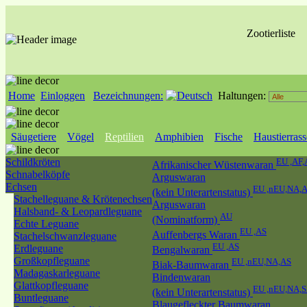
Zootierliste
Home
Einloggen
Bezeichnungen:
Haltungen:
Säugetiere
Vögel
Reptilien
Amphibien
Fische
Haustierras
Schildkröten
EU ,AF,
Afrikanischer Wüstenwaran
Schnabelköpfe
Arguswaran
Echsen
EU ,nEU,NA,
(kein Unterartenstatus)
Stachelleguane & Krötenechsen
Arguswaran
Halsband- & Leopardleguane
AU
(Nominatform)
Echte Leguane
EU ,AS
Auffenbergs Waran
Stachelschwanzleguane
EU ,AS
Erdleguane
Bengalwaran
Großkopfleguane
EU ,nEU,NA,AS
Biak-Baumwaran
Madagaskarleguane
Bindenwaran
Glattkopfleguane
EU ,nEU,NA,
(kein Unterartenstatus)
Buntleguane
Blaugefleckter Baumwaran