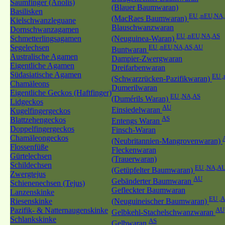
Saumfinger (Anolis)
(Blauer Baumwaran)
Basilisken
EU ,nEU,NA
(MacRaes Baumwaran)
Kielschwanzleguane
Blauschwanzwaran
Dornschwanzagamen
EU ,nEU,NA,AS
Schmetterlingsagamen
(Neuguinea-Waran)
Segelechsen
EU ,nEU,NA,AS,AU
Buntwaran
Australische Agamen
Dampier-Zwergwaran
Eigentliche Agamen
Dreifarbenwaran
Südasiatische Agamen
EU 
(Schwarzrücken-Pazifikwaran)
Chamäleons
Dumerilwaran
Eigentliche Geckos (Haftfinger)
EU ,NA,AS
(Dumérils Waran)
Lidgeckos
AU
Einsiedelwaran
Kugelfingergeckos
AS
Blattzehengeckos
Entengs Waran
Doppelfingergeckos
Finsch-Waran
Chamäleongeckos
(Neubritannien-Mangrovenwaran)
Flossenfüße
Fleckenwaran
Gürtelechsen
(Trauerwaran)
Schildechsen
EU ,NA,A
(Getüpfelter Baumwaran)
Zwergtejus
AU
Gebänderter Baumwaran
Schienenechsen (Tejus)
Gefleckter Baumwaran
Lanzenskinke
EU ,
Riesenskinke
(Neuguineischer Baumwaran)
Pazifik- & Natternaugenskinke
AU
Gelbkehl-Stachelschwanzwaran
Schlankskinke
AS
Gelbwaran