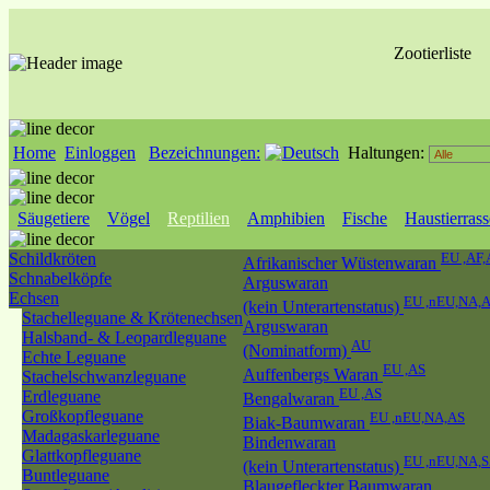
Zootierliste
Home
Einloggen
Bezeichnungen:
Haltungen:
Säugetiere
Vögel
Reptilien
Amphibien
Fische
Haustierras
Schildkröten
EU ,AF,
Afrikanischer Wüstenwaran
Schnabelköpfe
Arguswaran
Echsen
EU ,nEU,NA,
(kein Unterartenstatus)
Stachelleguane & Krötenechsen
Arguswaran
Halsband- & Leopardleguane
AU
(Nominatform)
Echte Leguane
EU ,AS
Auffenbergs Waran
Stachelschwanzleguane
EU ,AS
Erdleguane
Bengalwaran
Großkopfleguane
EU ,nEU,NA,AS
Biak-Baumwaran
Madagaskarleguane
Bindenwaran
Glattkopfleguane
EU ,nEU,NA,
(kein Unterartenstatus)
Buntleguane
Blaugefleckter Baumwaran