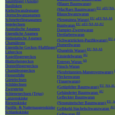
Saumfinger (Anolis)
(Blauer Baumwaran)
Basilisken
EU ,nEU,NA
(MacRaes Baumwaran)
Kielschwanzleguane
Blauschwanzwaran
Dornschwanzagamen
EU ,nEU,NA,AS
Schmetterlingsagamen
(Neuguinea-Waran)
Segelechsen
EU ,nEU,NA,AS,AU
Buntwaran
Australische Agamen
Dampier-Zwergwaran
Eigentliche Agamen
Dreifarbenwaran
Südasiatische Agamen
EU 
(Schwarzrücken-Pazifikwaran)
Chamäleons
Dumerilwaran
Eigentliche Geckos (Haftfinger)
EU ,NA,AS
(Dumérils Waran)
Lidgeckos
AU
Einsiedelwaran
Kugelfingergeckos
AS
Blattzehengeckos
Entengs Waran
Doppelfingergeckos
Finsch-Waran
Chamäleongeckos
(Neubritannien-Mangrovenwaran)
Flossenfüße
Fleckenwaran
Gürtelechsen
(Trauerwaran)
Schildechsen
EU ,NA,A
(Getüpfelter Baumwaran)
Zwergtejus
AU
Gebänderter Baumwaran
Schienenechsen (Tejus)
Gefleckter Baumwaran
Lanzenskinke
EU ,
Riesenskinke
(Neuguineischer Baumwaran)
Pazifik- & Natternaugenskinke
AU
Gelbkehl-Stachelschwanzwaran
Schlankskinke
AS
Gelbwaran