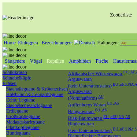
Zootierliste
Home
Einloggen
Bezeichnungen:
Haltungen:
Säugetiere
Vögel
Reptilien
Amphibien
Fische
Haustierras
Schildkröten
EU ,AF,
Afrikanischer Wüstenwaran
Schnabelköpfe
Arguswaran
Echsen
EU ,nEU,NA,
(kein Unterartenstatus)
Stachelleguane & Krötenechsen
Arguswaran
Halsband- & Leopardleguane
AU
(Nominatform)
Echte Leguane
EU ,AS
Auffenbergs Waran
Stachelschwanzleguane
EU ,AS
Erdleguane
Bengalwaran
Großkopfleguane
EU ,nEU,NA,AS
Biak-Baumwaran
Madagaskarleguane
Bindenwaran
Glattkopfleguane
EU ,nEU,NA,
(kein Unterartenstatus)
Buntleguane
Blaugefleckter Baumwaran