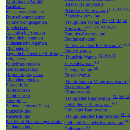
Saumfinger (Anolis)
(Blauer Baumwaran)
Basilisken
EU ,nEU,NA
(MacRaes Baumwaran)
Kielschwanzleguane
Blauschwanzwaran
Dornschwanzagamen
EU ,nEU,NA,AS
Schmetterlingsagamen
(Neuguinea-Waran)
Segelechsen
EU ,nEU,NA,AS,AU
Buntwaran
Australische Agamen
Dampier-Zwergwaran
Eigentliche Agamen
Dreifarbenwaran
Südasiatische Agamen
EU 
(Schwarzrücken-Pazifikwaran)
Chamäleons
Dumerilwaran
Eigentliche Geckos (Haftfinger)
EU ,NA,AS
(Dumérils Waran)
Lidgeckos
AU
Einsiedelwaran
Kugelfingergeckos
AS
Blattzehengeckos
Entengs Waran
Doppelfingergeckos
Finsch-Waran
Chamäleongeckos
(Neubritannien-Mangrovenwaran)
Flossenfüße
Fleckenwaran
Gürtelechsen
(Trauerwaran)
Schildechsen
EU ,NA,A
(Getüpfelter Baumwaran)
Zwergtejus
AU
Gebänderter Baumwaran
Schienenechsen (Tejus)
Gefleckter Baumwaran
Lanzenskinke
EU ,
Riesenskinke
(Neuguineischer Baumwaran)
Pazifik- & Natternaugenskinke
AU
Gelbkehl-Stachelschwanzwaran
Schlankskinke
AS
Gelbwaran