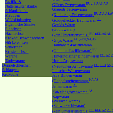
Pazifik- &
EU ,nEU,AS,AU
Gillens Zwergwaran
Natternaugenskinke
Glauerts Felsenwaran
Schlankskinke
EU ,NA,AS,A
(Kimberley-Felsenwaran)
Mabuyen
AS
Waldskinkartige
Goldgefleckter Baumwaran
Eigentliche Skinke
Goulds Waran
Eidechsen
(Gouldwaran)
Nachtechsen
EU ,nEU,AS,AU
(kein Unterartenstatus)
Krokodilschwanzechsen
EU ,nEU,NA,AS
Grays Waran
Höckerechsen
Halmahera-Pazifikwaran
Schleichen
EU
(Günthers Pazifikwaran)
Krustenechsen
EU ,NA,
Warane
Hinterindischer Bindenwaran
Taubwarane
Horns Arguswaran
Doppelschleichen
EU ,nEU,AS,
(Neuguinea-Arguswaran)
Schlangen
Indischer Wüstenwaran
Krokodile
Java-Bindenwaran
NA,AS
(Doppelstreifenwaran)
AS
Jemenwaran
AS
Kai-Mangrovenwaran
Kapwaran
(Weißkehlwaran)
(Schwarzkehlwaran)
EU ,nEU,NA,AF,
(kein Unterartenstatus)