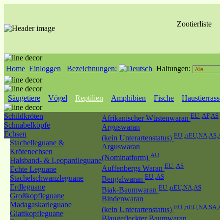
Zootierliste
Home
Einloggen
Bezeichnungen:
Haltungen:
Säugetiere
Vögel
Reptilien
Amphibien
Fische
Haustierras
Schildkröten
EU ,AF,AS
Afrikanischer Wüstenwaran
Schnabelköpfe
Arguswaran
Echsen
EU ,nEU,NA,AS
(kein Unterartenstatus)
Stachelleguane &
Arguswaran
Krötenechsen
AU
(Nominatform)
Halsband- & Leopardleguane
EU ,AS
Auffenbergs Waran
Echte Leguane
EU ,AS
Stachelschwanzleguane
Bengalwaran
Erdleguane
EU ,nEU,NA,AS
Biak-Baumwaran
Großkopfleguane
Bindenwaran
Madagaskarleguane
EU ,nEU,NA,SA,
(kein Unterartenstatus)
Glattkopfleguane
Blaugefleckter Baumwaran