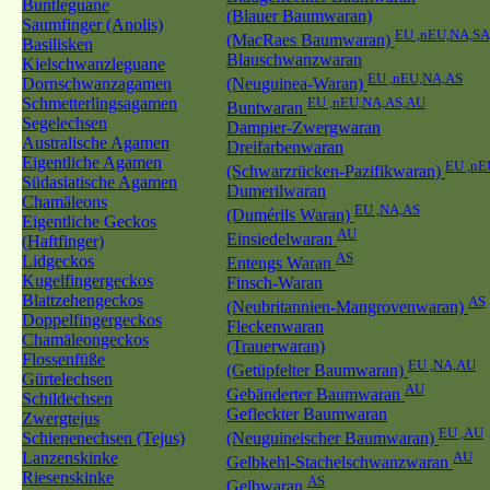
Buntleguane
(Blauer Baumwaran)
Saumfinger (Anolis)
EU ,nEU,NA,SA
(MacRaes Baumwaran)
Basilisken
Blauschwanzwaran
Kielschwanzleguane
EU ,nEU,NA,AS
Dornschwanzagamen
(Neuguinea-Waran)
Schmetterlingsagamen
EU ,nEU,NA,AS,AU
Buntwaran
Segelechsen
Dampier-Zwergwaran
Australische Agamen
Dreifarbenwaran
Eigentliche Agamen
EU ,nE
(Schwarzrücken-Pazifikwaran)
Südasiatische Agamen
Dumerilwaran
Chamäleons
EU ,NA,AS
(Dumérils Waran)
Eigentliche Geckos
AU
Einsiedelwaran
(Haftfinger)
AS
Lidgeckos
Entengs Waran
Kugelfingergeckos
Finsch-Waran
Blattzehengeckos
AS
(Neubritannien-Mangrovenwaran)
Doppelfingergeckos
Fleckenwaran
Chamäleongeckos
(Trauerwaran)
Flossenfüße
EU ,NA,AU
(Getüpfelter Baumwaran)
Gürtelechsen
AU
Gebänderter Baumwaran
Schildechsen
Gefleckter Baumwaran
Zwergtejus
EU ,AU
Schienenechsen (Tejus)
(Neuguineischer Baumwaran)
Lanzenskinke
AU
Gelbkehl-Stachelschwanzwaran
Riesenskinke
AS
Gelbwaran