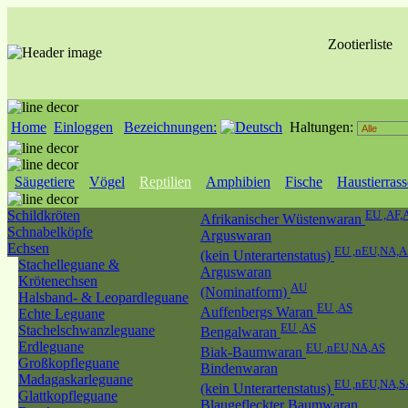
Zootierliste
Home
Einloggen
Bezeichnungen:
Haltungen:
Säugetiere
Vögel
Reptilien
Amphibien
Fische
Haustierras
Schildkröten
EU ,AF,
Afrikanischer Wüstenwaran
Schnabelköpfe
Arguswaran
Echsen
EU ,nEU,NA,A
(kein Unterartenstatus)
Stachelleguane &
Arguswaran
Krötenechsen
AU
(Nominatform)
Halsband- & Leopardleguane
EU ,AS
Auffenbergs Waran
Echte Leguane
EU ,AS
Stachelschwanzleguane
Bengalwaran
Erdleguane
EU ,nEU,NA,AS
Biak-Baumwaran
Großkopfleguane
Bindenwaran
Madagaskarleguane
EU ,nEU,NA,S
(kein Unterartenstatus)
Glattkopfleguane
Blaugefleckter Baumwaran