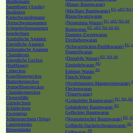
Buntleguane
(Blauer Baumwaran)
Saumfinger (Anolis)
EU ,nEU,NA,
(MacRaes Baumwaran)
Basilisken
Blauschwanzwaran
Kielschwanzleguane
EU ,nEU,NA,AS
Dornschwanzagamen
(Neuguinea-Waran)
Schmetterlingsagamen
EU ,nEU,NA,AS,AU
Buntwaran
Segelechsen
Dampier-Zwergwaran
Australische Agamen
Dreifarbenwaran
Eigentliche Agamen
EU ,
(Schwarzrücken-Pazifikwaran)
Südasiatische Agamen
Dumerilwaran
Chamäleons
EU ,NA,AS
(Dumérils Waran)
Eigentliche Geckos
AU
Einsiedelwaran
(Haftfinger)
AS
Lidgeckos
Entengs Waran
Kugelfingergeckos
Finsch-Waran
Blattzehengeckos
(Neubritannien-Mangrovenwaran)
Doppelfingergeckos
Fleckenwaran
Chamäleongeckos
(Trauerwaran)
Flossenfüße
EU ,NA,AU
(Getüpfelter Baumwaran)
Gürtelechsen
AU
Gebänderter Baumwaran
Schildechsen
Gefleckter Baumwaran
Zwergtejus
EU ,
Schienenechsen (Tejus)
(Neuguineischer Baumwaran)
Lanzenskinke
AU
Gelbkehl-Stachelschwanzwaran
Riesenskinke
AS
Gelbwaran