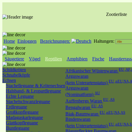
Zootierliste
Home
Einloggen
Bezeichnungen:
Haltungen:
Säugetiere
Vögel
Reptilien
Amphibien
Fische
Haustierras
Schildkröten
EU ,AF,
Afrikanischer Wüstenwaran
Schnabelköpfe
Arguswaran
Echsen
EU ,nEU,NA,
(kein Unterartenstatus)
Stachelleguane & Krötenechsen
Arguswaran
Halsband- & Leopardleguane
AU
(Nominatform)
Echte Leguane
EU ,AS
Auffenbergs Waran
Stachelschwanzleguane
EU ,AS
Erdleguane
Bengalwaran
Großkopfleguane
EU ,nEU,NA,AS
Biak-Baumwaran
Madagaskarleguane
Bindenwaran
Glattkopfleguane
EU ,nEU,NA,
(kein Unterartenstatus)
Buntleguane
Blaugefleckter Baumwaran