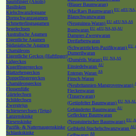
Saumfinger (Anolis)
(Blauer Baumwaran)
Basilisken
EU ,nEU,NA
(MacRaes Baumwaran)
Kielschwanzleguane
Blauschwanzwaran
Dornschwanzagamen
EU ,nEU,NA,AS
Schmetterlingsagamen
(Neuguinea-Waran)
Segelechsen
EU ,nEU,NA,AS,AU
Buntwaran
Australische Agamen
Dampier-Zwergwaran
Eigentliche Agamen
Dreifarbenwaran
Südasiatische Agamen
EU 
(Schwarzrücken-Pazifikwaran)
Chamäleons
Dumerilwaran
Eigentliche Geckos (Haftfinger)
EU ,NA,AS
(Dumérils Waran)
Lidgeckos
AU
Einsiedelwaran
Kugelfingergeckos
AS
Blattzehengeckos
Entengs Waran
Doppelfingergeckos
Finsch-Waran
Chamäleongeckos
(Neubritannien-Mangrovenwaran)
Flossenfüße
Fleckenwaran
Gürtelechsen
(Trauerwaran)
Schildechsen
EU ,NA,A
(Getüpfelter Baumwaran)
Zwergtejus
AU
Gebänderter Baumwaran
Schienenechsen (Tejus)
Gefleckter Baumwaran
Lanzenskinke
EU ,
Riesenskinke
(Neuguineischer Baumwaran)
Pazifik- & Natternaugenskinke
AU
Gelbkehl-Stachelschwanzwaran
Schlankskinke
AS
Gelbwaran