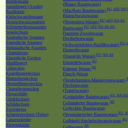
Buntleguane
(Blauer Baumwaran)
Saumfinger (Anolis)
EU ,nEU,NA,
(MacRaes Baumwaran)
Basilisken
Blauschwanzwaran
Kielschwanzleguane
EU ,nEU,NA,AS
Dornschwanzagamen
(Neuguinea-Waran)
Schmetterlingsagamen
EU ,nEU,NA,AS,AU
Buntwaran
Segelechsen
Dampier-Zwergwaran
Australische Agamen
Dreifarbenwaran
Eigentliche Agamen
EU ,
(Schwarzrücken-Pazifikwaran)
Südasiatische Agamen
Dumerilwaran
Chamäleons
EU ,NA,AS
(Dumérils Waran)
Eigentliche Geckos
AU
Einsiedelwaran
(Haftfinger)
AS
Lidgeckos
Entengs Waran
Kugelfingergeckos
Finsch-Waran
Blattzehengeckos
(Neubritannien-Mangrovenwaran)
Doppelfingergeckos
Fleckenwaran
Chamäleongeckos
(Trauerwaran)
Flossenfüße
EU ,NA,AU
(Getüpfelter Baumwaran)
Gürtelechsen
AU
Gebänderter Baumwaran
Schildechsen
Gefleckter Baumwaran
Zwergtejus
EU ,
Schienenechsen (Tejus)
(Neuguineischer Baumwaran)
Lanzenskinke
AU
Gelbkehl-Stachelschwanzwaran
Riesenskinke
AS
Gelbwaran