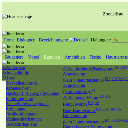
Zootierliste
Home
Einloggen
Bezeichnungen:
Haltungen:
Säugetiere
Vögel
Reptilien
Amphibien
Fische
Haustierras
Schildkröten
EU ,AF,
Afrikanischer Wüstenwaran
Schnabelköpfe
Arguswaran
Echsen
EU ,nEU,NA,A
(kein Unterartenstatus)
Stachelleguane &
Arguswaran
Krötenechsen
AU
(Nominatform)
Halsband- & Leopardleguane
EU ,AS
Auffenbergs Waran
Echte Leguane
EU ,AS
Stachelschwanzleguane
Bengalwaran
Erdleguane
EU ,nEU,NA,AS
Biak-Baumwaran
Großkopfleguane
Bindenwaran
Madagaskarleguane
EU ,nEU,NA,S
(kein Unterartenstatus)
Glattkopfleguane
Blaugefleckter Baumwaran