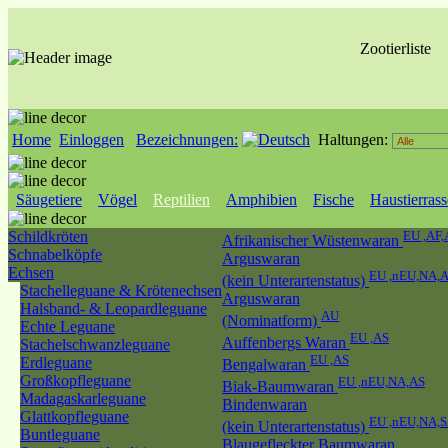
Zootierliste
Home
Einloggen
Bezeichnungen:
Haltungen:
Säugetiere
Vögel
Reptilien
Amphibien
Fische
Haustierras
Schildkröten
EU ,AF,
Afrikanischer Wüstenwaran
Schnabelköpfe
Arguswaran
Echsen
EU ,nEU,NA,
(kein Unterartenstatus)
Stachelleguane & Krötenechsen
Arguswaran
Halsband- & Leopardleguane
AU
(Nominatform)
Echte Leguane
EU ,AS
Auffenbergs Waran
Stachelschwanzleguane
EU ,AS
Erdleguane
Bengalwaran
Großkopfleguane
EU ,nEU,NA,AS
Biak-Baumwaran
Madagaskarleguane
Bindenwaran
Glattkopfleguane
EU ,nEU,NA,
(kein Unterartenstatus)
Buntleguane
Blaugefleckter Baumwaran