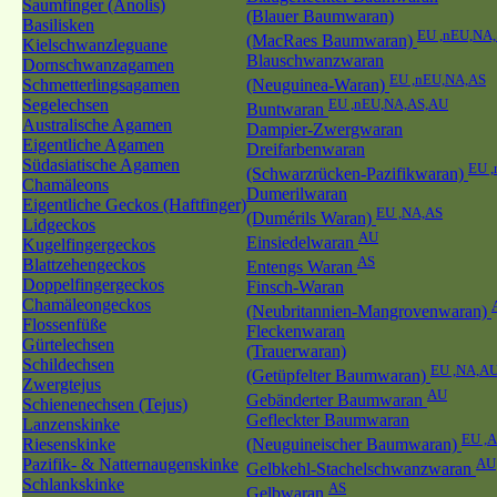
Saumfinger (Anolis)
(Blauer Baumwaran)
Basilisken
EU ,nEU,NA
(MacRaes Baumwaran)
Kielschwanzleguane
Blauschwanzwaran
Dornschwanzagamen
EU ,nEU,NA,AS
Schmetterlingsagamen
(Neuguinea-Waran)
Segelechsen
EU ,nEU,NA,AS,AU
Buntwaran
Australische Agamen
Dampier-Zwergwaran
Eigentliche Agamen
Dreifarbenwaran
Südasiatische Agamen
EU 
(Schwarzrücken-Pazifikwaran)
Chamäleons
Dumerilwaran
Eigentliche Geckos (Haftfinger)
EU ,NA,AS
(Dumérils Waran)
Lidgeckos
AU
Einsiedelwaran
Kugelfingergeckos
AS
Blattzehengeckos
Entengs Waran
Doppelfingergeckos
Finsch-Waran
Chamäleongeckos
(Neubritannien-Mangrovenwaran)
Flossenfüße
Fleckenwaran
Gürtelechsen
(Trauerwaran)
Schildechsen
EU ,NA,A
(Getüpfelter Baumwaran)
Zwergtejus
AU
Gebänderter Baumwaran
Schienenechsen (Tejus)
Gefleckter Baumwaran
Lanzenskinke
EU ,
Riesenskinke
(Neuguineischer Baumwaran)
Pazifik- & Natternaugenskinke
AU
Gelbkehl-Stachelschwanzwaran
Schlankskinke
AS
Gelbwaran