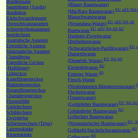
Buntleguane
(Blauer Baumwaran)
Saumfinger (Anolis)
EU ,nEU,NA,
(MacRaes Baumwaran)
Basilisken
Blauschwanzwaran
Kielschwanzleguane
EU ,nEU,NA,AS
Dornschwanzagamen
(Neuguinea-Waran)
Schmetterlingsagamen
EU ,nEU,NA,AS,AU
Buntwaran
Segelechsen
Dampier-Zwergwaran
Australische Agamen
Dreifarbenwaran
Eigentliche Agamen
EU ,
(Schwarzrücken-Pazifikwaran)
Südasiatische Agamen
Dumerilwaran
Chamäleons
EU ,NA,AS
(Dumérils Waran)
Eigentliche Geckos
AU
Einsiedelwaran
(Haftfinger)
AS
Lidgeckos
Entengs Waran
Kugelfingergeckos
Finsch-Waran
Blattzehengeckos
(Neubritannien-Mangrovenwaran)
Doppelfingergeckos
Fleckenwaran
Chamäleongeckos
(Trauerwaran)
Flossenfüße
EU ,NA,AU
(Getüpfelter Baumwaran)
Gürtelechsen
AU
Gebänderter Baumwaran
Schildechsen
Gefleckter Baumwaran
Zwergtejus
EU ,
Schienenechsen (Tejus)
(Neuguineischer Baumwaran)
Lanzenskinke
AU
Gelbkehl-Stachelschwanzwaran
Riesenskinke
AS
Gelbwaran