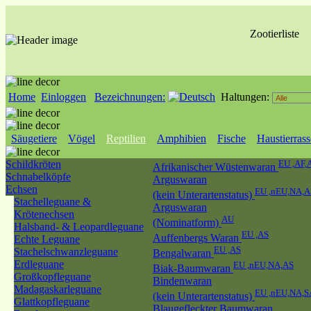
Zootierliste
Home
Einloggen
Bezeichnungen:
Haltungen:
Säugetiere
Vögel
Reptilien
Amphibien
Fische
Haustierras
Schildkröten
EU ,AF,
Afrikanischer Wüstenwaran
Schnabelköpfe
Arguswaran
Echsen
EU ,nEU,NA,A
(kein Unterartenstatus)
Stachelleguane &
Arguswaran
Krötenechsen
AU
(Nominatform)
Halsband- & Leopardleguane
EU ,AS
Auffenbergs Waran
Echte Leguane
EU ,AS
Stachelschwanzleguane
Bengalwaran
Erdleguane
EU ,nEU,NA,AS
Biak-Baumwaran
Großkopfleguane
Bindenwaran
Madagaskarleguane
EU ,nEU,NA,S
(kein Unterartenstatus)
Glattkopfleguane
Blaugefleckter Baumwaran