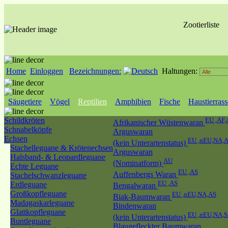
Zootierliste
Home
Einloggen
Bezeichnungen:
Haltungen:
Säugetiere
Vögel
Reptilien
Amphibien
Fische
Haustierras
Schildkröten
EU ,AF,
Afrikanischer Wüstenwaran
Schnabelköpfe
Arguswaran
Echsen
EU ,nEU,NA,
(kein Unterartenstatus)
Stachelleguane & Krötenechsen
Arguswaran
Halsband- & Leopardleguane
AU
(Nominatform)
Echte Leguane
EU ,AS
Auffenbergs Waran
Stachelschwanzleguane
EU ,AS
Erdleguane
Bengalwaran
Großkopfleguane
EU ,nEU,NA,AS
Biak-Baumwaran
Madagaskarleguane
Bindenwaran
Glattkopfleguane
EU ,nEU,NA,
(kein Unterartenstatus)
Buntleguane
Blaugefleckter Baumwaran