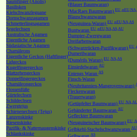
Saumfinger (Anolis)
(Blauer Baumwaran)
Basilisken
EU ,nEU,NA
(MacRaes Baumwaran)
Kielschwanzleguane
Blauschwanzwaran
Dornschwanzagamen
EU ,nEU,NA,AS
Schmetterlingsagamen
(Neuguinea-Waran)
Segelechsen
EU ,nEU,NA,AS,AU
Buntwaran
Australische Agamen
Dampier-Zwergwaran
Eigentliche Agamen
Dreifarbenwaran
Südasiatische Agamen
EU 
(Schwarzrücken-Pazifikwaran)
Chamäleons
Dumerilwaran
Eigentliche Geckos (Haftfinger)
EU ,NA,AS
(Dumérils Waran)
Lidgeckos
AU
Einsiedelwaran
Kugelfingergeckos
AS
Blattzehengeckos
Entengs Waran
Doppelfingergeckos
Finsch-Waran
Chamäleongeckos
(Neubritannien-Mangrovenwaran)
Flossenfüße
Fleckenwaran
Gürtelechsen
(Trauerwaran)
Schildechsen
EU ,NA,A
(Getüpfelter Baumwaran)
Zwergtejus
AU
Gebänderter Baumwaran
Schienenechsen (Tejus)
Gefleckter Baumwaran
Lanzenskinke
EU ,
Riesenskinke
(Neuguineischer Baumwaran)
Pazifik- & Natternaugenskinke
AU
Gelbkehl-Stachelschwanzwaran
Schlankskinke
AS
Gelbwaran