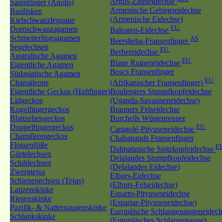
Argus-Zauneidechse
Saumfinger (Anolis)
Armenische Gebirgseidechse
Basilisken
(Armenische Eidechse)
Kielschwanzleguane
EU
Dornschwanzagamen
Balearen-Eidechse
Schmetterlingsagamen
AS
Beersheba-Fransenfinger
Segelechsen
EU
Berbereidechse
Australische Agamen
EU
Blaue Ruineneidechse
Eigentliche Agamen
Boscs Fransenfinger
Südasiatische Agamen
EU
Chamäleons
(Afrikanischer Fransenfinger)
Eigentliche Geckos (Haftfinger)
Boulengers Stumpfkopfeidechse
Lidgeckos
(Uganda-Savanneneidechse)
Kugelfingergeckos
Brauners Felseidechse
Blattzehengeckos
Burchells Wüstenrenner
Doppelfingergeckos
EU
Caragolé-Pityuseneidechse
Chamäleongeckos
Chabanauds Fransenfinger
Flossenfüße
E
Dalmatinische Spitzkopfeidechse
Gürtelechsen
Delalandes Stumpfkopfeidechse
Schildechsen
(Delalandes Eidechse)
Zwergtejus
Elburs-Eidechse
Schienenechsen (Tejus)
(Elburs-Felseidechse)
Lanzenskinke
Esparto-Pityuseneidechse
Riesenskinke
(Espartar-Pityuseneidechse)
Pazifik- & Natternaugenskinke
Europäische Schlangenaugeneidech
Schlankskinke
(Europäisches Schlangenauge)