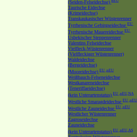
nEU
(Seiden-Felseidechse)
Taurische Eidechse
(Krimeidechse)
Transkaukasischer Wüstenrenner
EU
Tyrrhenische Gebirgseidechse
EU
Tyrrhenische Mauereidechse
Usbekischer Steppenrenner
Valentins Felseidechse
Vielfleck-Wüstenrenner
(Vielfleckiger Wüstenrenner)
Waldeidechse
(Bergeidechse)
EU ,nEU
(Mooreidechse)
Weißbauch-Felseneidechse
Westkanareneidechse
(Teneriffaeidechse)
EU ,nEU,NA
(kein Unterartenstatus)
EU ,nEU
Westliche Smaragdeidechse
EU ,nEU
Westliche Zauneidechse
Westlicher Wüstenrenner
Zagroseidechse
Zauneidechse
EU ,nEU,AS
(kein Unterartenstatus)