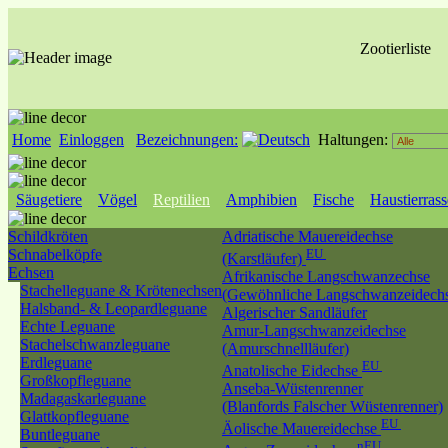
Zootierliste
Home
Einloggen
Bezeichnungen:
Haltungen:
Säugetiere
Vögel
Reptilien
Amphibien
Fische
Haustierras
Schildkröten
Adriatische Mauereidechse
Schnabelköpfe
EU
(Karstläufer)
Echsen
Afrikanische Langschwanzechse
Stachelleguane & Krötenechsen
(Gewöhnliche Langschwanzeidech
Halsband- & Leopardleguane
Algerischer Sandläufer
Echte Leguane
Amur-Langschwanzeidechse
Stachelschwanzleguane
(Amurschnellläufer)
Erdleguane
EU
Anatolische Eidechse
Großkopfleguane
Anseba-Wüstenrenner
Madagaskarleguane
(Blanfords Falscher Wüstenrenner)
Glattkopfleguane
EU
Äolische Mauereidechse
Buntleguane
nEU