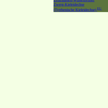
Zentralasien-Wüstenrenner
Zwerg-Kieleidechse
EU
(Tyrrhenische Kieleidechse)