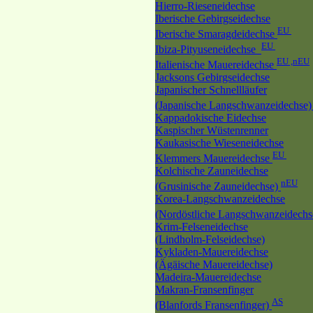
Hierro-Rieseneidechse
Iberische Gebirgseidechse
EU
Iberische Smaragdeidechse
EU
Ibiza-Pityuseneidechse
EU ,nEU
Italienische Mauereidechse
Jacksons Gebirgseidechse
Japanischer Schnellläufer
(Japanische Langschwanzeidechse
Kappadokische Eidechse
Kaspischer Wüstenrenner
Kaukasische Wieseneidechse
EU
Klemmers Mauereidechse
Kolchische Zauneidechse
nEU
(Grusinische Zauneidechse)
Korea-Langschwanzeidechse
(Nordöstliche Langschwanzeidech
Krim-Felseneidechse
(Lindholm-Felseidechse)
Kykladen-Mauereidechse
(Ägäische Mauereidechse)
Madeira-Mauereidechse
Makran-Fransenfinger
AS
(Blanfords Fransenfinger)