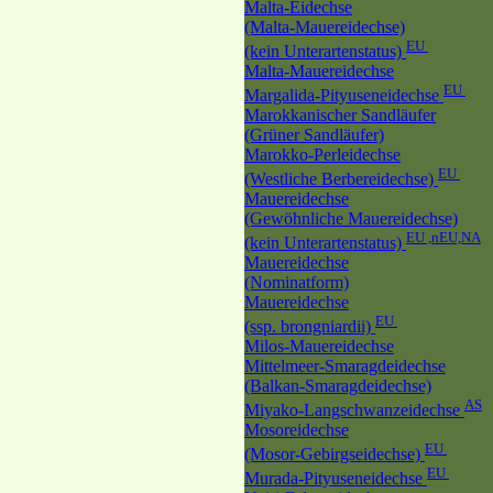
Malta-Eidechse
(Malta-Mauereidechse)
EU
(kein Unterartenstatus)
Malta-Mauereidechse
EU
Margalida-Pityuseneidechse
Marokkanischer Sandläufer
(Grüner Sandläufer)
Marokko-Perleidechse
EU
(Westliche Berbereidechse)
Mauereidechse
(Gewöhnliche Mauereidechse)
EU ,nEU,NA
(kein Unterartenstatus)
Mauereidechse
(Nominatform)
Mauereidechse
EU
(ssp. brongniardii)
Milos-Mauereidechse
Mittelmeer-Smaragdeidechse
(Balkan-Smaragdeidechse)
AS
Miyako-Langschwanzeidechse
Mosoreidechse
EU
(Mosor-Gebirgseidechse)
EU
Murada-Pityuseneidechse