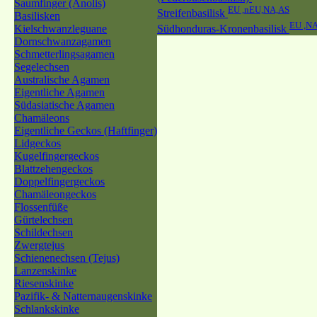
Saumfinger (Anolis)
EU ,nEU,NA,AS
Streifenbasilisk
Basilisken
EU ,N
Kielschwanzleguane
Südhonduras-Kronenbasilisk
Dornschwanzagamen
Schmetterlingsagamen
Segelechsen
Australische Agamen
Eigentliche Agamen
Südasiatische Agamen
Chamäleons
Eigentliche Geckos (Haftfinger)
Lidgeckos
Kugelfingergeckos
Blattzehengeckos
Doppelfingergeckos
Chamäleongeckos
Flossenfüße
Gürtelechsen
Schildechsen
Zwergtejus
Schienenechsen (Tejus)
Lanzenskinke
Riesenskinke
Pazifik- & Natternaugenskinke
Schlankskinke