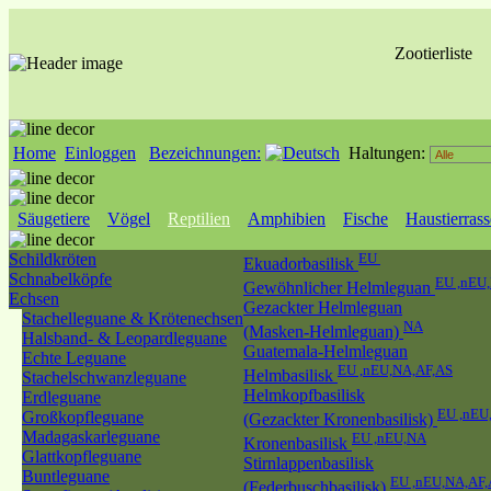
Zootierliste
Home
Einloggen
Bezeichnungen:
Haltungen:
Säugetiere
Vögel
Reptilien
Amphibien
Fische
Haustierras
Schildkröten
EU
Ekuadorbasilisk
Schnabelköpfe
EU ,nEU
Gewöhnlicher Helmleguan
Echsen
Gezackter Helmleguan
Stachelleguane & Krötenechsen
NA
(Masken-Helmleguan)
Halsband- & Leopardleguane
Guatemala-Helmleguan
Echte Leguane
EU ,nEU,NA,AF,AS
Helmbasilisk
Stachelschwanzleguane
Helmkopfbasilisk
Erdleguane
EU ,nEU
Großkopfleguane
(Gezackter Kronenbasilisk)
Madagaskarleguane
EU ,nEU,NA
Kronenbasilisk
Glattkopfleguane
Stirnlappenbasilisk
Buntleguane
EU ,nEU,NA,AF
(Federbuschbasilisk)