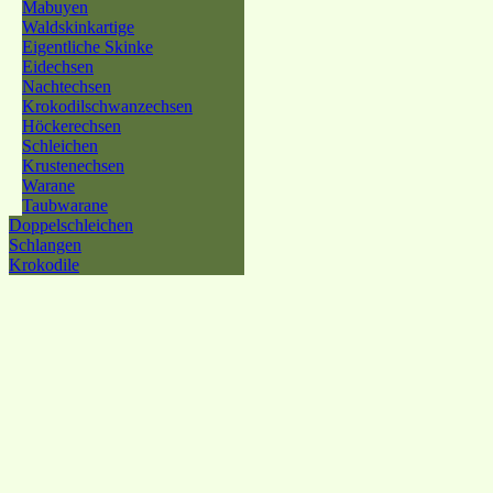
Mabuyen
Waldskinkartige
Eigentliche Skinke
Eidechsen
Nachtechsen
Krokodilschwanzechsen
Höckerechsen
Schleichen
Krustenechsen
Warane
Taubwarane
Doppelschleichen
Schlangen
Krokodile