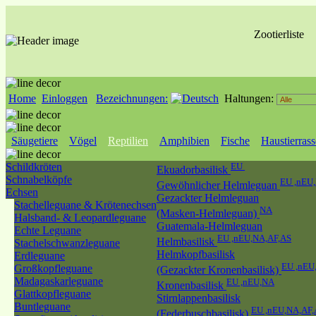
Zootierliste
Home
Einloggen
Bezeichnungen:
Haltungen:
Säugetiere
Vögel
Reptilien
Amphibien
Fische
Haustierras
Schildkröten
EU
Ekuadorbasilisk
Schnabelköpfe
EU ,nEU
Gewöhnlicher Helmleguan
Echsen
Gezackter Helmleguan
Stachelleguane & Krötenechsen
NA
(Masken-Helmleguan)
Halsband- & Leopardleguane
Guatemala-Helmleguan
Echte Leguane
EU ,nEU,NA,AF,AS
Helmbasilisk
Stachelschwanzleguane
Helmkopfbasilisk
Erdleguane
EU ,nEU
Großkopfleguane
(Gezackter Kronenbasilisk)
Madagaskarleguane
EU ,nEU,NA
Kronenbasilisk
Glattkopfleguane
Stirnlappenbasilisk
Buntleguane
EU ,nEU,NA,AF
(Federbuschbasilisk)