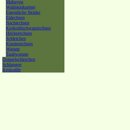
Mabuyen
Waldskinkartige
Eigentliche Skinke
Eidechsen
Nachtechsen
Krokodilschwanzechsen
Höckerechsen
Schleichen
Krustenechsen
Warane
Taubwarane
Doppelschleichen
Schlangen
Krokodile