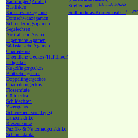
Saumfinger (Anolis)
EU ,nEU,NA,AS
Streifenbasilisk
Basilisken
EU ,N
Kielschwanzleguane
Südhonduras-Kronenbasilisk
Dornschwanzagamen
Schmetterlingsagamen
Segelechsen
Australische Agamen
Eigentliche Agamen
Südasiatische Agamen
Chamäleons
Eigentliche Geckos (Haftfinger)
Lidgeckos
Kugelfingergeckos
Blattzehengeckos
Doppelfingergeckos
Chamäleongeckos
Flossenfüße
Gürtelechsen
Schildechsen
Zwergtejus
Schienenechsen (Tejus)
Lanzenskinke
Riesenskinke
Pazifik- & Natternaugenskinke
Schlankskinke