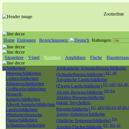
Zootierliste
Home
Einloggen
Bezeichnungen:
Haltungen:
Säugetiere
Vögel
Reptilien
Amphibien
Fische
Haustierras
Schildkröten
Afrikanische Schnabelbrustschildkröte
Meeresschildkröten
EU ,AF
(Schnabelbrustschildkröte)
Lederschildkröten
Ägyptische Landschildkröte
Alligatorschildkröten
EU ,nEU,NA,AF
(Zwerg-Landschildkröte)
Großkopfschildkröten
NA,SA
Alcedo-Riesenschildkröte
Neuwelt-
Aldabra-Riesenschildkröte
Sumpfschildkröten
(misid. Seychellen-
Altwelt-Sumpfschildkröten
EU ,nEU,NA,SA,AF,AS,
Riesenschildkröte)
Landschildkröten
Anony-Spinnenschildkröte
Mittelamerikanische
NA
Flussschildkröten
(Südliche Spinnenschildkröte)
Schlammschildkröten
EU ,NA,AF
Areolen-Flachschildkröte