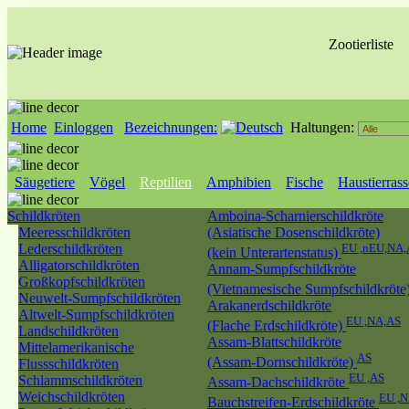
Zootierliste
Home
Einloggen
Bezeichnungen:
Haltungen:
Säugetiere
Vögel
Reptilien
Amphibien
Fische
Haustierras
Schildkröten
Amboina-Scharnierschildkröte
Meeresschildkröten
(Asiatische Dosenschildkröte)
Lederschildkröten
EU ,nEU,NA
(kein Unterartenstatus)
Alligatorschildkröten
Annam-Sumpfschildkröte
Großkopfschildkröten
(Vietnamesische Sumpfschildkröte
Neuwelt-Sumpfschildkröten
Arakanerdschildkröte
Altwelt-Sumpfschildkröten
EU ,NA,AS
(Flache Erdschildkröte)
Landschildkröten
Assam-Blattschildkröte
Mittelamerikanische
AS
(Assam-Dornschildkröte)
Flussschildkröten
EU ,AS
Schlammschildkröten
Assam-Dachschildkröte
Weichschildkröten
EU ,
Bauchstreifen-Erdschildkröte