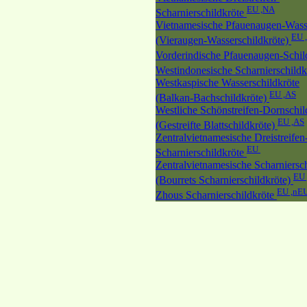
EU ,NA
Scharnierschildkröte
Vietnamesische Pfauenaugen-Wasse
EU 
(Vieraugen-Wasserschildkröte)
Vorderindische Pfauenaugen-Schil
Westindonesische Scharnierschild
Westkaspische Wasserschildkröte
EU ,AS
(Balkan-Bachschildkröte)
Westliche Schönstreifen-Dornschil
EU ,AS
(Gestreifte Blattschildkröte)
Zentralvietnamesische Dreistreifen
EU
Scharnierschildkröte
Zentralvietnamesische Scharniersch
EU 
(Bourrets Scharnierschildkröte)
EU ,nE
Zhous Scharnierschildkröte