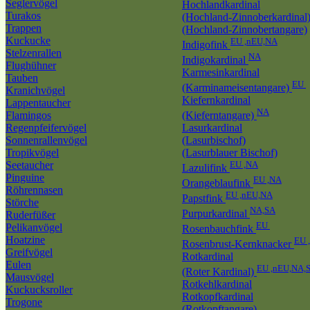
Seglervögel
Hochlandkardinal
Turakos
(Hochland-Zinnoberkardinal
Trappen
(Hochland-Zinnobertangare)
Kuckucke
EU ,nEU,NA
Indigofink
Stelzenrallen
NA
Indigokardinal
Flughühner
Karmesinkardinal
Tauben
EU
(Karminameisentangare)
Kranichvögel
Kiefernkardinal
Lappentaucher
NA
Flamingos
(Kieferntangare)
Regenpfeifervögel
Lasurkardinal
Sonnenrallenvögel
(Lasurbischof)
Tropikvögel
(Lasurblauer Bischof)
Seetaucher
EU ,NA
Lazulifink
Pinguine
EU ,NA
Orangeblaufink
Röhrennasen
EU ,nEU,NA
Papstfink
Störche
NA,SA
Purpurkardinal
Ruderfüßer
EU
Pelikanvögel
Rosenbauchfink
Hoatzine
EU 
Rosenbrust-Kernknacker
Greifvögel
Rotkardinal
Eulen
EU ,nEU,NA,
(Roter Kardinal)
Mausvögel
Rotkehlkardinal
Kuckucksroller
Rotkopfkardinal
Trogone
(Rotkopftangare)