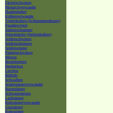
Fächerschwänze
Monarchverwandte
Haubenhäher
Krähenverwandte
Töpferkrähen (Schlammnestbauer)
Paradiesvögel
Südseeschnäpper
Felsenhüpfer (Stelzenkrähen)
Seidenschwänze
Seidenschnäpper
Seidenwürger
Palmenschwätzer
Meisen
Beutelmeisen
Bartmeisen
Lerchen
Bülbüls
Schwalben
Seidensängerverwandte
Baumsänger
Schwanzmeisen
Laubsänger
Rohrsängerverwandte
Grassänger
Rohrspötter