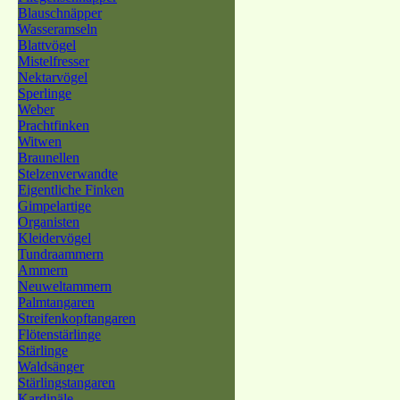
Blauschnäpper
Wasseramseln
Blattvögel
Mistelfresser
Nektarvögel
Sperlinge
Weber
Prachtfinken
Witwen
Braunellen
Stelzenverwandte
Eigentliche Finken
Gimpelartige
Organisten
Kleidervögel
Tundraammern
Ammern
Neuweltammern
Palmtangaren
Streifenkopftangaren
Flötenstärlinge
Stärlinge
Waldsänger
Stärlingstangaren
Kardinäle