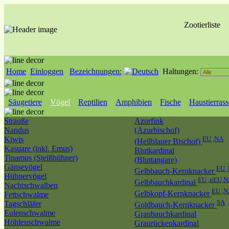
Zootierliste
Home
Einloggen
Bezeichnungen:
Haltungen:
Säugetiere
Vögel
Reptilien
Amphibien
Fische
Haustierras
Strauße
Azurfink
Nandus
(Azurbischof)
Kiwis
EU ,NA
(Hellblauer Bischof)
Kasuare (inkl. Emus)
Blutkardinal
Tinamus (Steißhühner)
(Bluttangare)
Gänsevögel
EU 
Gelbbauch-Kernknacker
Hühnervögel
EU ,nEU,
Gelbbauchkardinal
Nachtschwalben
EU ,
Gelbkopf-Kernknacker
Fettschwalme
SA
Tagschläfer
Goldbauch-Kernknacker
Eulenschwalme
Graubauchkardinal
Höhlenschwalme
Graurückenkardinal