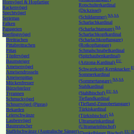
Hornvögel & Hopfartige
Rotschulterkardinal
Rackenvögel
(Dickzissel)
Spechtvögel
NA,SA
(Schildammer)
Seriemas
Scharlachkardinal
Falken
NA
Papageien
(Scharlachtangare)
Sperlingsvögel
Scharlachkopfkardinal
Breitrachen
(Scharlachkopftangare)
Pittabreitrachen
(Rotkopftangare)
Pittas
Schmalschnabelkardinal
Töpfervögel
(Spitzhaubenkardinal)
Baumsteiger
EU
(Arizona-Kardinal)
Ameisenvögel
E
Schwarzkopf-Kernknacker
Ameisendrosseln
Sommerkardinal
Ameisenpittas
NA,SA
(Sommertangare)
Mückenfresser
Stahlkardinal
Bürzelstelzer
EU ,SA
(Stahlbischof)
Tyrannen
Tieflandkardinal
Schmuckvögel
(Tiefland-Zinnobertangare)
Schnurrvögel (Pipras)
Türkiskardinal
Bekarden
SA
Leierschwänze
(Türkisbischof)
Laubenvögel
Ultramarinkardinal
Baumrutscher
(Ultramarinbischof)
Staffelschwänze (Australische Sänger)
EU ,
(Dunkelblauer Bischof)