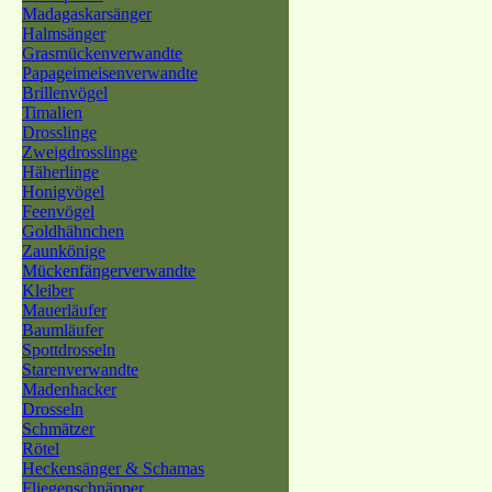
Madagaskarsänger
Halmsänger
Grasmückenverwandte
Papageimeisenverwandte
Brillenvögel
Timalien
Drosslinge
Zweigdrosslinge
Häherlinge
Honigvögel
Feenvögel
Goldhähnchen
Zaunkönige
Mückenfängerverwandte
Kleiber
Mauerläufer
Baumläufer
Spottdrosseln
Starenverwandte
Madenhacker
Drosseln
Schmätzer
Rötel
Heckensänger & Schamas
Fliegenschnäpper