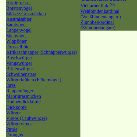
Honigfresser
NA
Vielfarbenfink
Borstenvögel
Weißbindenkardinal
Südsee-Grasmücken
(Weißbindentangare)
Australsäbler
Zinnoberkardinal
Samtvögel
(Zinnobertangare)
Lappenvögel
Stichvögel
Wippflöter
Drosselflöter
Afrikaschnäpper (Schnäpperwürger)
Buschwürger
Vangawürger
Brillenwürger
Schwalbenstare
Würgerkrähen (Flötenvögel)
Ioras
Raupenfänger
Maorigrasmücken
Haubendickköpfe
Dickköpfe
Würger
Vireos (Laubwürger)
Würgervireos
Pirole
Drongos