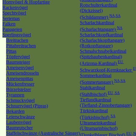
Hornvögel & Hopfartige
Rotschulterkardinal
Rackenvögel
(Dickzissel)
Spechtvögel
NA,SA
(Schildammer)
Seriemas
Scharlachkardinal
Falken
NA
Papageien
(Scharlachtangare)
Sperlingsvögel
Scharlachkopfkardinal
Breitrachen
(Scharlachkopftangare)
Pittabreitrachen
(Rotkopftangare)
Pittas
Schmalschnabelkardinal
Töpfervögel
(Spitzhaubenkardinal)
Baumsteiger
EU
(Arizona-Kardinal)
Ameisenvögel
E
Schwarzkopf-Kernknacker
Ameisendrosseln
Sommerkardinal
Ameisenpittas
NA,SA
(Sommertangare)
Mückenfresser
Stahlkardinal
Bürzelstelzer
EU ,SA
(Stahlbischof)
Tyrannen
Tieflandkardinal
Schmuckvögel
(Tiefland-Zinnobertangare)
Schnurrvögel (Pipras)
Türkiskardinal
Bekarden
SA
Leierschwänze
(Türkisbischof)
Laubenvögel
Ultramarinkardinal
Baumrutscher
(Ultramarinbischof)
Staffelschwänze (Australische Sänger)
EU ,
(Dunkelblauer Bischof)