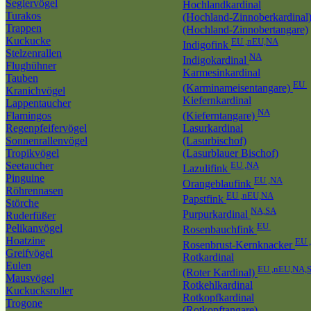
Seglervögel
Hochlandkardinal
Turakos
(Hochland-Zinnoberkardinal
Trappen
(Hochland-Zinnobertangare)
Kuckucke
EU ,nEU,NA
Indigofink
Stelzenrallen
NA
Indigokardinal
Flughühner
Karmesinkardinal
Tauben
EU
(Karminameisentangare)
Kranichvögel
Kiefernkardinal
Lappentaucher
NA
Flamingos
(Kieferntangare)
Regenpfeifervögel
Lasurkardinal
Sonnenrallenvögel
(Lasurbischof)
Tropikvögel
(Lasurblauer Bischof)
Seetaucher
EU ,NA
Lazulifink
Pinguine
EU ,NA
Orangeblaufink
Röhrennasen
EU ,nEU,NA
Papstfink
Störche
NA,SA
Purpurkardinal
Ruderfüßer
EU
Pelikanvögel
Rosenbauchfink
Hoatzine
EU 
Rosenbrust-Kernknacker
Greifvögel
Rotkardinal
Eulen
EU ,nEU,NA,
(Roter Kardinal)
Mausvögel
Rotkehlkardinal
Kuckucksroller
Rotkopfkardinal
Trogone
(Rotkopftangare)