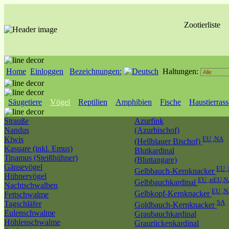
Zootierliste
Home
Einloggen
Bezeichnungen:
Haltungen:
Säugetiere
Vögel
Reptilien
Amphibien
Fische
Haustierras
Strauße
Azurfink
Nandus
(Azurbischof)
Kiwis
EU ,NA
(Hellblauer Bischof)
Kasuare (inkl. Emus)
Blutkardinal
Tinamus (Steißhühner)
(Bluttangare)
Gänsevögel
EU 
Gelbbauch-Kernknacker
Hühnervögel
EU ,nEU,
Gelbbauchkardinal
Nachtschwalben
EU ,
Gelbkopf-Kernknacker
Fettschwalme
SA
Tagschläfer
Goldbauch-Kernknacker
Eulenschwalme
Graubauchkardinal
Höhlenschwalme
Graurückenkardinal