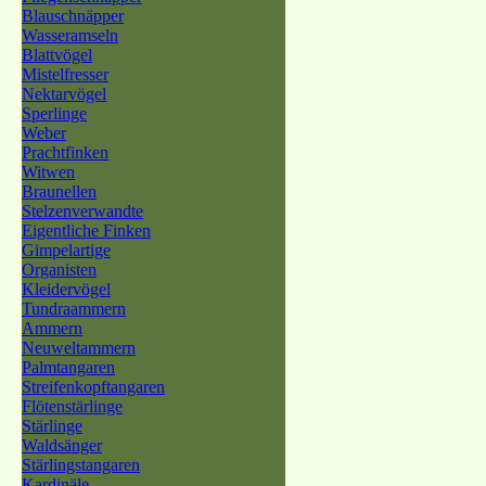
Blauschnäpper
Wasseramseln
Blattvögel
Mistelfresser
Nektarvögel
Sperlinge
Weber
Prachtfinken
Witwen
Braunellen
Stelzenverwandte
Eigentliche Finken
Gimpelartige
Organisten
Kleidervögel
Tundraammern
Ammern
Neuweltammern
Palmtangaren
Streifenkopftangaren
Flötenstärlinge
Stärlinge
Waldsänger
Stärlingstangaren
Kardinäle