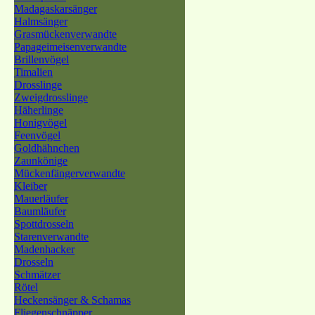
Madagaskarsänger
Halmsänger
Grasmückenverwandte
Papageimeisenverwandte
Brillenvögel
Timalien
Drosslinge
Zweigdrosslinge
Häherlinge
Honigvögel
Feenvögel
Goldhähnchen
Zaunkönige
Mückenfängerverwandte
Kleiber
Mauerläufer
Baumläufer
Spottdrosseln
Starenverwandte
Madenhacker
Drosseln
Schmätzer
Rötel
Heckensänger & Schamas
Fliegenschnäpper