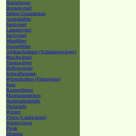
Honigfresser
Borstenvögel
Südsee-Grasmücken
Australsäbler
Samtvögel
Lappenvögel
Stichvögel
Wippflöter
Drosselflöter
Afrikaschnäpper (Schnäpperwürger)
Buschwürger
Vangawürger
Brillenwürger
Schwalbenstare
Würgerkrähen (Flötenvögel)
Ioras
Raupenfänger
Maorigrasmücken
Haubendickköpfe
Dickköpfe
Würger
Vireos (Laubwürger)
Würgervireos
Pirole
Drongos