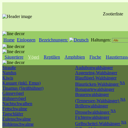
Zootierliste
Home
Einloggen
Bezeichnungen:
Haltungen:
Säugetiere
Vögel
Reptilien
Amphibien
Fische
Haustierras
Strauße
Audubonwaldsänger
Nandus
Augenring-Waldsänger
Kiwis
Blauflügel-Waldsänger
Kasuare (inkl. Emus)
NA
Blaurücken-Waldsänger
Tinamus (Steißhühner)
Bonapartewaldsänger
Gänsevögel
Brauenwaldsänger
Hühnervögel
NA
(Tennessee-Waldsänger)
Nachtschwalben
Brillenwaldsänger
Fettschwalme
NA
Drosselwaldsänger
Tagschläfer
Fichtenwaldsänger
Eulenschwalme
NA
Gelbscheitel-Waldsänger
Höhlenschwalme