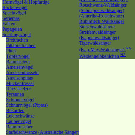
Hornvögel & Hopfartige
Rotschwanz-Waldsänger
Rackenvögel
(Schnäpperwaldsänger)
Spechtvögel
(Amerika-Rotschwanz)
Seriemas
Rubinfleck-Waldsänger
Falken
Stelzenwaldsänger
Papageien
Streifenwaldsänger
Sperlingsvögel
(Kappenwaldsänger)
Breitrachen
Tigerwaldsänger
Pittabreitrachen
NA
(Kap-May-Waldsänger)
Pittas
NA
Töpfervögel
Weidengelbkehlchen
Baumsteiger
Ameisenvögel
Ameisendrosseln
Ameisenpittas
Mückenfresser
Bürzelstelzer
Tyrannen
Schmuckvögel
Schnurrvögel (Pipras)
Bekarden
Leierschwänze
Laubenvögel
Baumrutscher
Staffelschwänze (Australische Sänger)