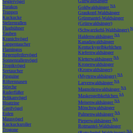
Gilbwaldsänger
Seglervögel
NA
Turakos
Goldwaldsänger
Trappen
Graukopf-Waldsänger
Kuckucke
Grünmantel-Waldsänger
Stelzenrallen
(Grünwaldsänger)
Flughühner
N
(Schwarzkehl-Waldsänger)
Tauben
NA
Haldenwaldsänger
Kranichvögel
Kanadawaldsänger
Lappentaucher
Kentuckygelbkehlchen
Flamingos
Kiefernwaldsänger
Regenpfeifervögel
NA
Kletterwaldsänger
Sonnenrallenvögel
Kronenwaldsänger
Tropikvögel
(Kronwaldsänger)
Seetaucher
NA
Pinguine
(Myrtenwaldsänger)
Röhrennasen
NA
Larvenwaldsänger
Störche
NA
Magnolienwaldsänger
Ruderfüßer
SA
Maskengelbkehlchen
Pelikanvögel
NA
Meisenwaldsänger
Hoatzine
Mönchswaldsänger
Greifvögel
NA
Eulen
Palmenwaldsänger
Mausvögel
NA
Pieperwaldsänger
Kuckucksroller
Rotmantel-Waldsänger
Trogone
NA
(Rotscheitel-Waldsänger)