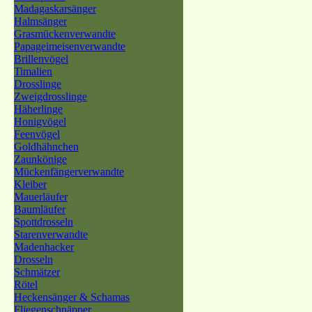
Madagaskarsänger
Halmsänger
Grasmückenverwandte
Papageimeisenverwandte
Brillenvögel
Timalien
Drosslinge
Zweigdrosslinge
Häherlinge
Honigvögel
Feenvögel
Goldhähnchen
Zaunkönige
Mückenfängerverwandte
Kleiber
Mauerläufer
Baumläufer
Spottdrosseln
Starenverwandte
Madenhacker
Drosseln
Schmätzer
Rötel
Heckensänger & Schamas
Fliegenschnäpper