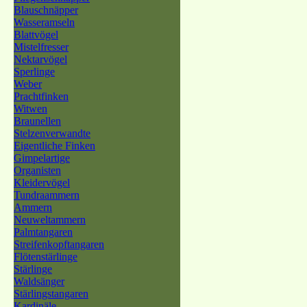
Blauschnäpper
Wasseramseln
Blattvögel
Mistelfresser
Nektarvögel
Sperlinge
Weber
Prachtfinken
Witwen
Braunellen
Stelzenverwandte
Eigentliche Finken
Gimpelartige
Organisten
Kleidervögel
Tundraammern
Ammern
Neuweltammern
Palmtangaren
Streifenkopftangaren
Flötenstärlinge
Stärlinge
Waldsänger
Stärlingstangaren
Kardinäle