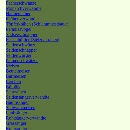
Fächerschwänze
Monarchverwandte
Haubenhäher
Krähenverwandte
Töpferkrähen (Schlammnestbauer)
Paradiesvögel
Südseeschnäpper
Felsenhüpfer (Stelzenkrähen)
Seidenschwänze
Seidenschnäpper
Seidenwürger
Palmenschwätzer
Meisen
Beutelmeisen
Bartmeisen
Lerchen
Bülbüls
Schwalben
Seidensängerverwandte
Baumsänger
Schwanzmeisen
Laubsänger
Rohrsängerverwandte
Grassänger
Rohrspötter