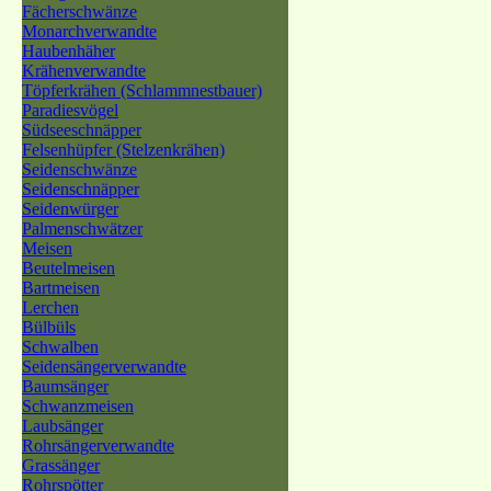
Fächerschwänze
Monarchverwandte
Haubenhäher
Krähenverwandte
Töpferkrähen (Schlammnestbauer)
Paradiesvögel
Südseeschnäpper
Felsenhüpfer (Stelzenkrähen)
Seidenschwänze
Seidenschnäpper
Seidenwürger
Palmenschwätzer
Meisen
Beutelmeisen
Bartmeisen
Lerchen
Bülbüls
Schwalben
Seidensängerverwandte
Baumsänger
Schwanzmeisen
Laubsänger
Rohrsängerverwandte
Grassänger
Rohrspötter