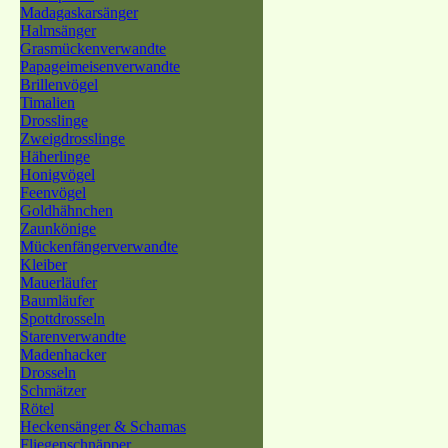
Madagaskarsänger
Halmsänger
Grasmückenverwandte
Papageimeisenverwandte
Brillenvögel
Timalien
Drosslinge
Zweigdrosslinge
Häherlinge
Honigvögel
Feenvögel
Goldhähnchen
Zaunkönige
Mückenfängerverwandte
Kleiber
Mauerläufer
Baumläufer
Spottdrosseln
Starenverwandte
Madenhacker
Drosseln
Schmätzer
Rötel
Heckensänger & Schamas
Fliegenschnäpper