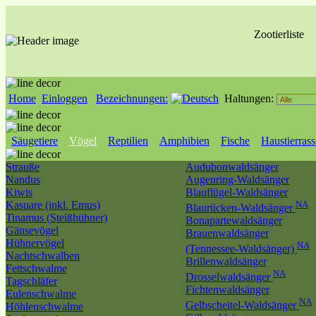
Zootierliste
Home
Einloggen
Bezeichnungen:
Haltungen:
Säugetiere
Vögel
Reptilien
Amphibien
Fische
Haustierras
Strauße
Audubonwaldsänger
Nandus
Augenring-Waldsänger
Kiwis
Blauflügel-Waldsänger
Kasuare (inkl. Emus)
NA
Blaurücken-Waldsänger
Tinamus (Steißhühner)
Bonapartewaldsänger
Gänsevögel
Brauenwaldsänger
Hühnervögel
NA
(Tennessee-Waldsänger)
Nachtschwalben
Brillenwaldsänger
Fettschwalme
NA
Drosselwaldsänger
Tagschläfer
Fichtenwaldsänger
Eulenschwalme
NA
Gelbscheitel-Waldsänger
Höhlenschwalme