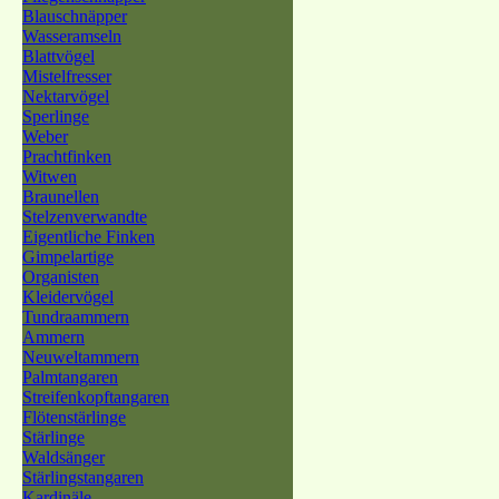
Blauschnäpper
Wasseramseln
Blattvögel
Mistelfresser
Nektarvögel
Sperlinge
Weber
Prachtfinken
Witwen
Braunellen
Stelzenverwandte
Eigentliche Finken
Gimpelartige
Organisten
Kleidervögel
Tundraammern
Ammern
Neuweltammern
Palmtangaren
Streifenkopftangaren
Flötenstärlinge
Stärlinge
Waldsänger
Stärlingstangaren
Kardinäle