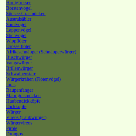
Honigfresser
Borstenvögel
Südsee-Grasmücken
Australsäbler
Samtvögel
Lappenvögel
Stichvögel
Wippflöter
Drosselflöter
Afrikaschnäpper (Schnäpperwürger)
Buschwürger
Vangawürger
Brillenwürger
Schwalbenstare
Würgerkrähen (Flötenvögel)
Ioras
Raupenfänger
Maorigrasmücken
Haubendickköpfe
Dickköpfe
Würger
Vireos (Laubwürger)
Würgervireos
Pirole
Drongos