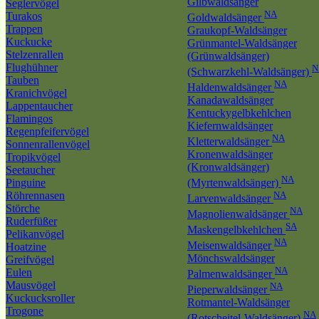
Gilbwaldsänger
Seglervögel
NA
Turakos
Goldwaldsänger
Trappen
Graukopf-Waldsänger
Kuckucke
Grünmantel-Waldsänger
Stelzenrallen
(Grünwaldsänger)
Flughühner
N
(Schwarzkehl-Waldsänger)
Tauben
NA
Haldenwaldsänger
Kranichvögel
Kanadawaldsänger
Lappentaucher
Kentuckygelbkehlchen
Flamingos
Kiefernwaldsänger
Regenpfeifervögel
NA
Kletterwaldsänger
Sonnenrallenvögel
Kronenwaldsänger
Tropikvögel
(Kronwaldsänger)
Seetaucher
NA
Pinguine
(Myrtenwaldsänger)
Röhrennasen
NA
Larvenwaldsänger
Störche
NA
Magnolienwaldsänger
Ruderfüßer
SA
Maskengelbkehlchen
Pelikanvögel
NA
Meisenwaldsänger
Hoatzine
Mönchswaldsänger
Greifvögel
NA
Eulen
Palmenwaldsänger
Mausvögel
NA
Pieperwaldsänger
Kuckucksroller
Rotmantel-Waldsänger
Trogone
NA
(Rotscheitel-Waldsänger)