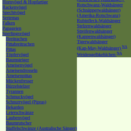
Hornvögel & Hopfartige
Rotschwanz-Waldsänger
Rackenvögel
(Schnäpperwaldsänger)
Spechtvögel
(Amerika-Rotschwanz)
Seriemas
Rubinfleck-Waldsänger
Falken
Stelzenwaldsänger
Papageien
Streifenwaldsänger
Sperlingsvögel
(Kappenwaldsänger)
Breitrachen
Tigerwaldsänger
Pittabreitrachen
NA
(Kap-May-Waldsänger)
Pittas
NA
Töpfervögel
Weidengelbkehlchen
Baumsteiger
Ameisenvögel
Ameisendrosseln
Ameisenpittas
Mückenfresser
Bürzelstelzer
Tyrannen
Schmuckvögel
Schnurrvögel (Pipras)
Bekarden
Leierschwänze
Laubenvögel
Baumrutscher
Staffelschwänze (Australische Sänger)