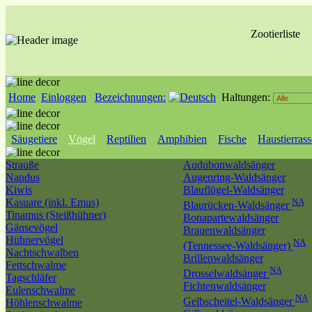
Zootierliste
Home
Einloggen
Bezeichnungen:
Haltungen:
Säugetiere
Vögel
Reptilien
Amphibien
Fische
Haustierras
Strauße
Audubonwaldsänger
Nandus
Augenring-Waldsänger
Kiwis
Blauflügel-Waldsänger
Kasuare (inkl. Emus)
NA
Blaurücken-Waldsänger
Tinamus (Steißhühner)
Bonapartewaldsänger
Gänsevögel
Brauenwaldsänger
Hühnervögel
NA
(Tennessee-Waldsänger)
Nachtschwalben
Brillenwaldsänger
Fettschwalme
NA
Drosselwaldsänger
Tagschläfer
Fichtenwaldsänger
Eulenschwalme
NA
Gelbscheitel-Waldsänger
Höhlenschwalme