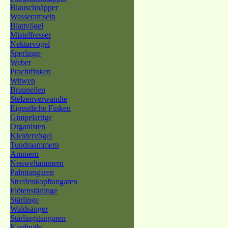
Blauschnäpper
Wasseramseln
Blattvögel
Mistelfresser
Nektarvögel
Sperlinge
Weber
Prachtfinken
Witwen
Braunellen
Stelzenverwandte
Eigentliche Finken
Gimpelartige
Organisten
Kleidervögel
Tundraammern
Ammern
Neuweltammern
Palmtangaren
Streifenkopftangaren
Flötenstärlinge
Stärlinge
Waldsänger
Stärlingstangaren
Kardinäle