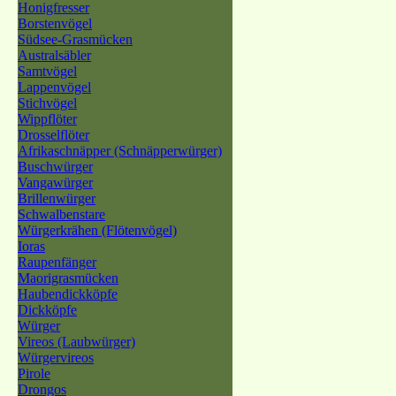
Honigfresser
Borstenvögel
Südsee-Grasmücken
Australsäbler
Samtvögel
Lappenvögel
Stichvögel
Wippflöter
Drosselflöter
Afrikaschnäpper (Schnäpperwürger)
Buschwürger
Vangawürger
Brillenwürger
Schwalbenstare
Würgerkrähen (Flötenvögel)
Ioras
Raupenfänger
Maorigrasmücken
Haubendickköpfe
Dickköpfe
Würger
Vireos (Laubwürger)
Würgervireos
Pirole
Drongos