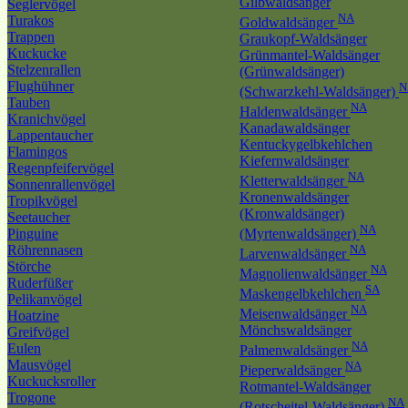
Gilbwaldsänger
Seglervögel
NA
Turakos
Goldwaldsänger
Trappen
Graukopf-Waldsänger
Kuckucke
Grünmantel-Waldsänger
Stelzenrallen
(Grünwaldsänger)
Flughühner
N
(Schwarzkehl-Waldsänger)
Tauben
NA
Haldenwaldsänger
Kranichvögel
Kanadawaldsänger
Lappentaucher
Kentuckygelbkehlchen
Flamingos
Kiefernwaldsänger
Regenpfeifervögel
NA
Kletterwaldsänger
Sonnenrallenvögel
Kronenwaldsänger
Tropikvögel
(Kronwaldsänger)
Seetaucher
NA
Pinguine
(Myrtenwaldsänger)
Röhrennasen
NA
Larvenwaldsänger
Störche
NA
Magnolienwaldsänger
Ruderfüßer
SA
Maskengelbkehlchen
Pelikanvögel
NA
Meisenwaldsänger
Hoatzine
Mönchswaldsänger
Greifvögel
NA
Eulen
Palmenwaldsänger
Mausvögel
NA
Pieperwaldsänger
Kuckucksroller
Rotmantel-Waldsänger
Trogone
NA
(Rotscheitel-Waldsänger)