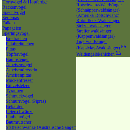
Hornvögel & Hopfartige
Rotschwanz-Waldsänger
Rackenvögel
(Schnäpperwaldsänger)
Spechtvögel
(Amerika-Rotschwanz)
Seriemas
Rubinfleck-Waldsänger
Falken
Stelzenwaldsänger
Papageien
Streifenwaldsänger
Sperlingsvögel
(Kappenwaldsänger)
Breitrachen
Tigerwaldsänger
Pittabreitrachen
NA
(Kap-May-Waldsänger)
Pittas
NA
Töpfervögel
Weidengelbkehlchen
Baumsteiger
Ameisenvögel
Ameisendrosseln
Ameisenpittas
Mückenfresser
Bürzelstelzer
Tyrannen
Schmuckvögel
Schnurrvögel (Pipras)
Bekarden
Leierschwänze
Laubenvögel
Baumrutscher
Staffelschwänze (Australische Sänger)