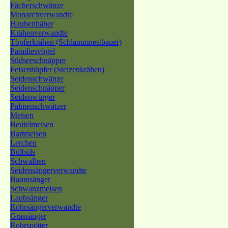
Fächerschwänze
Monarchverwandte
Haubenhäher
Krähenverwandte
Töpferkrähen (Schlammnestbauer)
Paradiesvögel
Südseeschnäpper
Felsenhüpfer (Stelzenkrähen)
Seidenschwänze
Seidenschnäpper
Seidenwürger
Palmenschwätzer
Meisen
Beutelmeisen
Bartmeisen
Lerchen
Bülbüls
Schwalben
Seidensängerverwandte
Baumsänger
Schwanzmeisen
Laubsänger
Rohrsängerverwandte
Grassänger
Rohrspötter