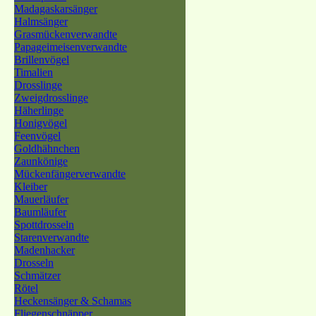
Madagaskarsänger
Halmsänger
Grasmückenverwandte
Papageimeisenverwandte
Brillenvögel
Timalien
Drosslinge
Zweigdrosslinge
Häherlinge
Honigvögel
Feenvögel
Goldhähnchen
Zaunkönige
Mückenfängerverwandte
Kleiber
Mauerläufer
Baumläufer
Spottdrosseln
Starenverwandte
Madenhacker
Drosseln
Schmätzer
Rötel
Heckensänger & Schamas
Fliegenschnäpper