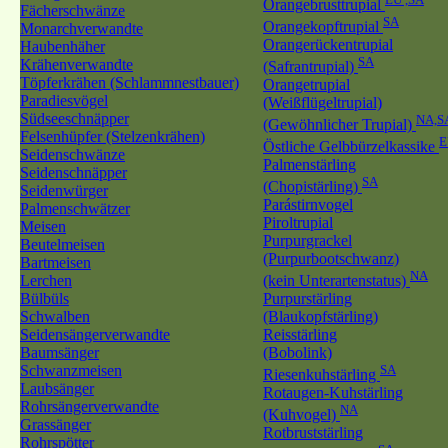
Orangebrusttrupial
Fächerschwänze
SA
Orangekopftrupial
Monarchverwandte
Orangerückentrupial
Haubenhäher
SA
Krähenverwandte
(Safrantrupial)
Töpferkrähen (Schlammnestbauer)
Orangetrupial
Paradiesvögel
(Weißflügeltrupial)
Südseeschnäpper
NA,S
(Gewöhnlicher Trupial)
Felsenhüpfer (Stelzenkrähen)
Östliche Gelbbürzelkassike
Seidenschwänze
Palmenstärling
Seidenschnäpper
SA
(Chopistärling)
Seidenwürger
Parástirnvogel
Palmenschwätzer
Piroltrupial
Meisen
Purpurgrackel
Beutelmeisen
(Purpurbootschwanz)
Bartmeisen
NA
Lerchen
(kein Unterartenstatus)
Bülbüls
Purpurstärling
Schwalben
(Blaukopfstärling)
Seidensängerverwandte
Reisstärling
Baumsänger
(Bobolink)
Schwanzmeisen
SA
Riesenkuhstärling
Laubsänger
Rotaugen-Kuhstärling
Rohrsängerverwandte
NA
(Kuhvogel)
Grassänger
Rotbruststärling
Rohrspötter