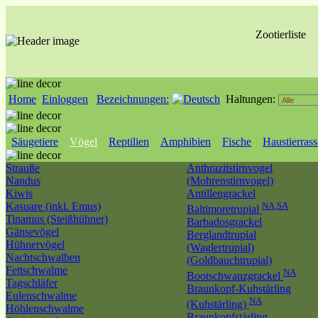
Zootierliste
Home
Einloggen
Bezeichnungen:
Haltungen:
Säugetiere
Vögel
Reptilien
Amphibien
Fische
Haustierras
Strauße
Anthrazitstirnvogel
Nandus
(Mohrenstirnvogel)
Kiwis
Antillengrackel
Kasuare (inkl. Emus)
NA,SA
Baltimoretrupial
Tinamus (Steißhühner)
Barbadosgrackel
Gänsevögel
Berglandtrupial
Hühnervögel
(Waglertrupial)
Nachtschwalben
(Goldbauchtrupial)
Fettschwalme
NA
Bootschwanzgrackel
Tagschläfer
Braunkopf-Kuhstärling
Eulenschwalme
NA
(Kuhstärling)
Höhlenschwalme
Braunkopfstärling