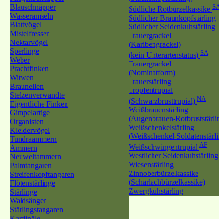
Blauschnäpper
S
Südliche Rotbürzelkassike
Wasseramseln
Südlicher Braunkopfstärling
Blattvögel
Südlicher Seidenkuhstärling
Mistelfresser
Trauergrackel
Nektarvögel
(Karibengrackel)
Sperlinge
SA
(kein Unterartenstatus)
Weber
Trauergrackel
Prachtfinken
(Nominatform)
Witwen
Trauerstärling
Braunellen
Tropfentrupial
Stelzenverwandte
NA
(Schwarzbrusttrupial)
Eigentliche Finken
Weißbrauenstärling
Gimpelartige
(Augenbrauen-Rotbruststärli
Organisten
Weißschenkelstärling
Kleidervögel
(Weißschenkel-Soldatenstärli
Tundraammern
AF
Weißschwingentrupial
Ammern
Westlicher Seidenkuhstärling
Neuweltammern
Wiesenstärling
Palmtangaren
Zinnoberbürzelkassike
Streifenkopftangaren
(Scharlachbürzelkassike)
Flötenstärlinge
Zwergkuhstärling
Stärlinge
Waldsänger
Stärlingstangaren
Kardinäle