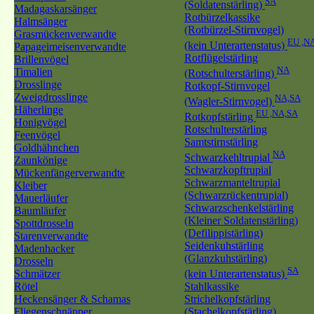
SA
(Soldatenstärling)
Madagaskarsänger
Rotbürzelkassike
Halmsänger
(Rotbürzel-Stirnvogel)
Grasmückenverwandte
EU ,N
(kein Unterartenstatus)
Papageimeisenverwandte
Rotflügelstärling
Brillenvögel
NA
Timalien
(Rotschulterstärling)
Drosslinge
Rotkopf-Stirnvogel
Zweigdrosslinge
NA,SA
(Wagler-Stirnvogel)
Häherlinge
EU ,NA,SA
Rotkopfstärling
Honigvögel
Rotschulterstärling
Feenvögel
Samtstirnstärling
Goldhähnchen
NA
Schwarzkehltrupial
Zaunkönige
Schwarzkopftrupial
Mückenfängerverwandte
Schwarzmanteltrupial
Kleiber
(Schwarzrückentrupial)
Mauerläufer
Schwarzschenkelstärling
Baumläufer
(Kleiner Soldatenstärling)
Spottdrosseln
(Defilippistärling)
Starenverwandte
Seidenkuhstärling
Madenhacker
(Glanzkuhstärling)
Drosseln
SA
Schmätzer
(kein Unterartenstatus)
Rötel
Stahlkassike
Heckensänger & Schamas
Strichelkopfstärling
Fliegenschnäpper
(Stachelkopfstärling)