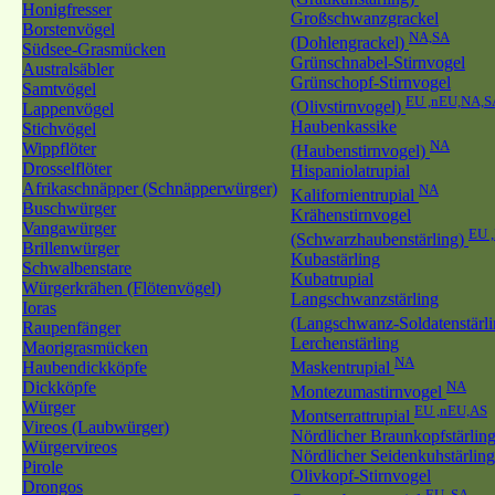
Honigfresser
Großschwanzgrackel
Borstenvögel
NA,SA
(Dohlengrackel)
Südsee-Grasmücken
Grünschnabel-Stirnvogel
Australsäbler
Grünschopf-Stirnvogel
Samtvögel
EU ,nEU,NA,S
(Olivstirnvogel)
Lappenvögel
Haubenkassike
Stichvögel
NA
Wippflöter
(Haubenstirnvogel)
Drosselflöter
Hispaniolatrupial
Afrikaschnäpper (Schnäpperwürger)
NA
Kalifornientrupial
Buschwürger
Krähenstirnvogel
Vangawürger
EU 
(Schwarzhaubenstärling)
Brillenwürger
Kubastärling
Schwalbenstare
Kubatrupial
Würgerkrähen (Flötenvögel)
Langschwanzstärling
Ioras
(Langschwanz-Soldatenstärl
Raupenfänger
Lerchenstärling
Maorigrasmücken
NA
Haubendickköpfe
Maskentrupial
Dickköpfe
NA
Montezumastirnvogel
Würger
EU ,nEU,AS
Montserrattrupial
Vireos (Laubwürger)
Nördlicher Braunkopfstärlin
Würgervireos
Nördlicher Seidenkuhstärling
Pirole
Olivkopf-Stirnvogel
Drongos
EU ,SA