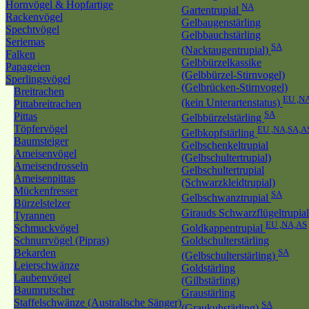
Hornvögel & Hopfartige
NA
Gartentrupial
Rackenvögel
Gelbaugenstärling
Spechtvögel
Gelbbauchstärling
Seriemas
SA
(Nacktaugentrupial)
Falken
Gelbbürzelkassike
Papageien
(Gelbbürzel-Stirnvogel)
Sperlingsvögel
(Gelbrücken-Stirnvogel)
Breitrachen
EU ,N
(kein Unterartenstatus)
Pittabreitrachen
SA
Pittas
Gelbbürzelstärling
Töpfervögel
EU ,NA,SA,A
Gelbkopfstärling
Baumsteiger
Gelbschenkeltrupial
Ameisenvögel
(Gelbschultertrupial)
Ameisendrosseln
Gelbschultertrupial
Ameisenpittas
(Schwarzkleidtrupial)
Mückenfresser
SA
Gelbschwanztrupial
Bürzelstelzer
Girauds Schwarzflügeltrupia
Tyrannen
EU ,NA,AS
Schmuckvögel
Goldkappentrupial
Schnurrvögel (Pipras)
Goldschulterstärling
Bekarden
SA
(Gelbschulterstärling)
Leierschwänze
Goldstärling
Laubenvögel
(Gilbstärling)
Baumrutscher
Graustärling
Staffelschwänze (Australische Sänger)
SA
(Graukuhstärling)