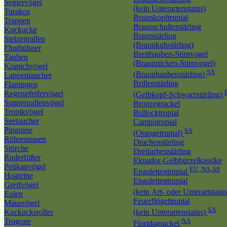
Seglervögel
(kein Unterartenstatus)
Turakos
Braunkopftrupial
Trappen
Braunschulterstärling
Kuckucke
Braunstärling
Stelzenrallen
(Braunkuhstärling)
Flughühner
Breithauben-Stirnvogel
Tauben
(Braunrücken-Stirnvogel)
Kranichvögel
SA
(Braunhaubenstärling)
Lappentaucher
Brillenstärling
Flamingos
Regenpfeifervögel
(Gelbkopf-Schwarzstärling)
Sonnenrallenvögel
Bronzegrackel
Tropikvögel
Bullocktrupial
Seetaucher
Campotrupial
Pinguine
SA
(Orangetrupial)
Röhrennasen
Drachenstärling
Störche
Dreifarbenstärling
Ruderfüßer
Ekuador-Gelbbürzelkassike
Pelikanvögel
EU ,NA,AS
Epaulettentrupial
Hoatzine
Epaulettentrupial
Greifvögel
(kein Art- oder Unterartstatu
Eulen
Feuerflügeltrupial
Mausvögel
SA
Kuckucksroller
(kein Unterartenstatus)
Trogone
NA
Floridagrackel