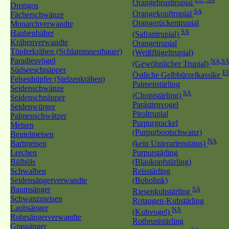
Orangebrusttrupial
Drongos
SA
Orangekopftrupial
Fächerschwänze
Orangerückentrupial
Monarchverwandte
SA
Haubenhäher
(Safrantrupial)
Krähenverwandte
Orangetrupial
Töpferkrähen (Schlammnestbauer)
(Weißflügeltrupial)
Paradiesvögel
NA,S
(Gewöhnlicher Trupial)
Südseeschnäpper
E
Östliche Gelbbürzelkassike
Felsenhüpfer (Stelzenkrähen)
Palmenstärling
Seidenschwänze
SA
(Chopistärling)
Seidenschnäpper
Parástirnvogel
Seidenwürger
Piroltrupial
Palmenschwätzer
Purpurgrackel
Meisen
(Purpurbootschwanz)
Beutelmeisen
NA
Bartmeisen
(kein Unterartenstatus)
Lerchen
Purpurstärling
Bülbüls
(Blaukopfstärling)
Schwalben
Reisstärling
Seidensängerverwandte
(Bobolink)
Baumsänger
SA
Riesenkuhstärling
Schwanzmeisen
Rotaugen-Kuhstärling
Laubsänger
NA
(Kuhvogel)
Rohrsängerverwandte
Rotbruststärling
Grassänger