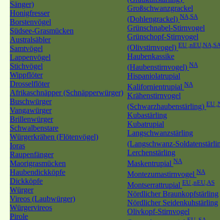
Sänger)
Großschwanzgrackel
Honigfresser
NA,SA
(Dohlengrackel)
Borstenvögel
Grünschnabel-Stirnvogel
Südsee-Grasmücken
Grünschopf-Stirnvogel
Australsäbler
EU ,nEU,NA,S
(Olivstirnvogel)
Samtvögel
Haubenkassike
Lappenvögel
NA
Stichvögel
(Haubenstirnvogel)
Wippflöter
Hispaniolatrupial
Drosselflöter
NA
Kalifornientrupial
Afrikaschnäpper (Schnäpperwürger)
Krähenstirnvogel
Buschwürger
EU ,
(Schwarzhaubenstärling)
Vangawürger
Kubastärling
Brillenwürger
Kubatrupial
Schwalbenstare
Langschwanzstärling
Würgerkrähen (Flötenvögel)
(Langschwanz-Soldatenstärli
Ioras
Lerchenstärling
Raupenfänger
NA
Maorigrasmücken
Maskentrupial
Haubendickköpfe
NA
Montezumastirnvogel
Dickköpfe
EU ,nEU,AS
Montserrattrupial
Würger
Nördlicher Braunkopfstärling
Vireos (Laubwürger)
Nördlicher Seidenkuhstärling
Würgervireos
Olivkopf-Stirnvogel
Pirole
EU ,SA