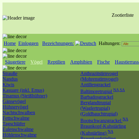
Zootierliste
Home
Einloggen
Bezeichnungen:
Haltungen:
Säugetiere
Vögel
Reptilien
Amphibien
Fische
Haustierras
Strauße
Anthrazitstirnvogel
Nandus
(Mohrenstirnvogel)
Kiwis
Antillengrackel
Kasuare (inkl. Emus)
NA,SA
Baltimoretrupial
Tinamus (Steißhühner)
Barbadosgrackel
Gänsevögel
Berglandtrupial
Hühnervögel
(Waglertrupial)
Nachtschwalben
(Goldbauchtrupial)
Fettschwalme
NA
Bootschwanzgrackel
Tagschläfer
Braunkopf-Kuhstärling
Eulenschwalme
NA
(Kuhstärling)
Höhlenschwalme
Braunkopfstärling