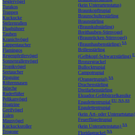
Seglervögel
(kein Unterartenstatus)
Turakos
Braunkopftrupial
Trappen
Braunschulterstärling
Kuckucke
Braunstärling
Stelzenrallen
(Braunkuhstärling)
Flughühner
Breithauben-Stirnvogel
Tauben
(Braunrücken-Stirnvogel)
Kranichvögel
SA
(Braunhaubenstärling)
Lappentaucher
Brillenstärling
Flamingos
Regenpfeifervögel
(Gelbkopf-Schwarzstärling)
Sonnenrallenvögel
Bronzegrackel
Tropikvögel
Bullocktrupial
Seetaucher
Campotrupial
Pinguine
SA
(Orangetrupial)
Röhrennasen
Drachenstärling
Störche
Dreifarbenstärling
Ruderfüßer
Ekuador-Gelbbürzelkassike
Pelikanvögel
EU ,NA,AS
Epaulettentrupial
Hoatzine
Epaulettentrupial
Greifvögel
(kein Art- oder Unterartstatus
Eulen
Feuerflügeltrupial
Mausvögel
SA
Kuckucksroller
(kein Unterartenstatus)
Trogone
NA
Floridagrackel