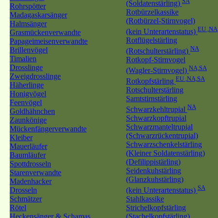
SA
(Soldatenstärling)
Rohrspötter
Rotbürzelkassike
Madagaskarsänger
(Rotbürzel-Stirnvogel)
Halmsänger
EU ,NA
(kein Unterartenstatus)
Grasmückenverwandte
Rotflügelstärling
Papageimeisenverwandte
NA
Brillenvögel
(Rotschulterstärling)
Timalien
Rotkopf-Stirnvogel
Drosslinge
NA,SA
(Wagler-Stirnvogel)
Zweigdrosslinge
EU ,NA,SA
Rotkopfstärling
Häherlinge
Rotschulterstärling
Honigvögel
Samtstirnstärling
Feenvögel
NA
Schwarzkehltrupial
Goldhähnchen
Schwarzkopftrupial
Zaunkönige
Schwarzmanteltrupial
Mückenfängerverwandte
(Schwarzrückentrupial)
Kleiber
Schwarzschenkelstärling
Mauerläufer
(Kleiner Soldatenstärling)
Baumläufer
(Defilippistärling)
Spottdrosseln
Seidenkuhstärling
Starenverwandte
(Glanzkuhstärling)
Madenhacker
SA
Drosseln
(kein Unterartenstatus)
Schmätzer
Stahlkassike
Rötel
Strichelkopfstärling
Heckensänger & Schamas
(Stachelkopfstärling)