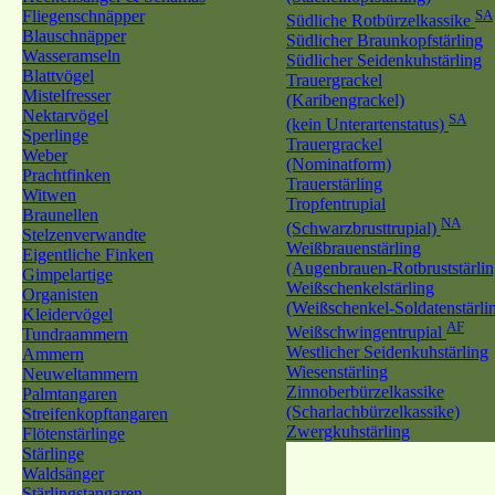
Fliegenschnäpper
SA
Südliche Rotbürzelkassike
Blauschnäpper
Südlicher Braunkopfstärling
Wasseramseln
Südlicher Seidenkuhstärling
Blattvögel
Trauergrackel
Mistelfresser
(Karibengrackel)
Nektarvögel
SA
(kein Unterartenstatus)
Sperlinge
Trauergrackel
Weber
(Nominatform)
Prachtfinken
Trauerstärling
Witwen
Tropfentrupial
Braunellen
NA
(Schwarzbrusttrupial)
Stelzenverwandte
Weißbrauenstärling
Eigentliche Finken
(Augenbrauen-Rotbruststärlin
Gimpelartige
Weißschenkelstärling
Organisten
(Weißschenkel-Soldatenstärli
Kleidervögel
AF
Weißschwingentrupial
Tundraammern
Westlicher Seidenkuhstärling
Ammern
Wiesenstärling
Neuweltammern
Zinnoberbürzelkassike
Palmtangaren
(Scharlachbürzelkassike)
Streifenkopftangaren
Zwergkuhstärling
Flötenstärlinge
Stärlinge
Waldsänger
Stärlingstangaren