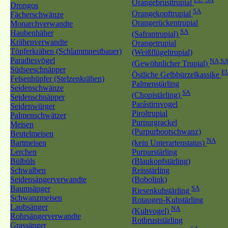
Orangebrusttrupial
Drongos
SA
Orangekopftrupial
Fächerschwänze
Orangerückentrupial
Monarchverwandte
SA
Haubenhäher
(Safrantrupial)
Krähenverwandte
Orangetrupial
Töpferkrähen (Schlammnestbauer)
(Weißflügeltrupial)
Paradiesvögel
NA,S
(Gewöhnlicher Trupial)
Südseeschnäpper
E
Östliche Gelbbürzelkassike
Felsenhüpfer (Stelzenkrähen)
Palmenstärling
Seidenschwänze
SA
(Chopistärling)
Seidenschnäpper
Parástirnvogel
Seidenwürger
Piroltrupial
Palmenschwätzer
Purpurgrackel
Meisen
(Purpurbootschwanz)
Beutelmeisen
NA
Bartmeisen
(kein Unterartenstatus)
Lerchen
Purpurstärling
Bülbüls
(Blaukopfstärling)
Schwalben
Reisstärling
Seidensängerverwandte
(Bobolink)
Baumsänger
SA
Riesenkuhstärling
Schwanzmeisen
Rotaugen-Kuhstärling
Laubsänger
NA
(Kuhvogel)
Rohrsängerverwandte
Rotbruststärling
Grassänger