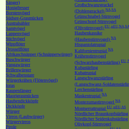
Sänger)
Großschwanzgrackel
Honigfresser
NA,SA
(Dohlengrackel)
Borstenvögel
Grünschnabel-Stirnvogel
Südsee-Grasmücken
Grünschopf-Stirnvogel
Australsäbler
EU ,nEU,NA,S
(Olivstirnvogel)
Samtvögel
Haubenkassike
Lappenvögel
NA
Stichvögel
(Haubenstirnvogel)
Wippflöter
Hispaniolatrupial
Drosselflöter
NA
Kalifornientrupial
Afrikaschnäpper (Schnäpperwürger)
Krähenstirnvogel
Buschwürger
EU ,
(Schwarzhaubenstärling)
Vangawürger
Kubastärling
Brillenwürger
Kubatrupial
Schwalbenstare
Langschwanzstärling
Würgerkrähen (Flötenvögel)
(Langschwanz-Soldatenstärli
Ioras
Lerchenstärling
Raupenfänger
NA
Maorigrasmücken
Maskentrupial
Haubendickköpfe
NA
Montezumastirnvogel
Dickköpfe
EU ,nEU,AS
Montserrattrupial
Würger
Nördlicher Braunkopfstärling
Vireos (Laubwürger)
Nördlicher Seidenkuhstärling
Würgervireos
Olivkopf-Stirnvogel
Pirole
EU ,SA