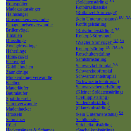
SA
(Soldatenstärling)
Rohrspötter
Rotbürzelkassike
Madagaskarsänger
(Rotbürzel-Stirnvogel)
Halmsänger
EU ,NA
(kein Unterartenstatus)
Grasmückenverwandte
Rotflügelstärling
Papageimeisenverwandte
NA
Brillenvögel
(Rotschulterstärling)
Timalien
Rotkopf-Stirnvogel
Drosslinge
NA,SA
(Wagler-Stirnvogel)
Zweigdrosslinge
EU ,NA,SA
Rotkopfstärling
Häherlinge
Rotschulterstärling
Honigvögel
Samtstirnstärling
Feenvögel
NA
Schwarzkehltrupial
Goldhähnchen
Schwarzkopftrupial
Zaunkönige
Schwarzmanteltrupial
Mückenfängerverwandte
(Schwarzrückentrupial)
Kleiber
Schwarzschenkelstärling
Mauerläufer
(Kleiner Soldatenstärling)
Baumläufer
(Defilippistärling)
Spottdrosseln
Seidenkuhstärling
Starenverwandte
(Glanzkuhstärling)
Madenhacker
SA
Drosseln
(kein Unterartenstatus)
Schmätzer
Stahlkassike
Rötel
Strichelkopfstärling
Heckensänger & Schamas
(Stachelkopfstärling)