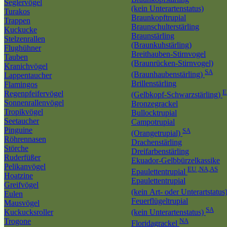
Seglervögel
(kein Unterartenstatus)
Turakos
Braunkopftrupial
Trappen
Braunschulterstärling
Kuckucke
Braunstärling
Stelzenrallen
(Braunkuhstärling)
Flughühner
Breithauben-Stirnvogel
Tauben
(Braunrücken-Stirnvogel)
Kranichvögel
SA
(Braunhaubenstärling)
Lappentaucher
Brillenstärling
Flamingos
Regenpfeifervögel
(Gelbkopf-Schwarzstärling)
Sonnenrallenvögel
Bronzegrackel
Tropikvögel
Bullocktrupial
Seetaucher
Campotrupial
Pinguine
SA
(Orangetrupial)
Röhrennasen
Drachenstärling
Störche
Dreifarbenstärling
Ruderfüßer
Ekuador-Gelbbürzelkassike
Pelikanvögel
EU ,NA,AS
Epaulettentrupial
Hoatzine
Epaulettentrupial
Greifvögel
(kein Art- oder Unterartstatus
Eulen
Feuerflügeltrupial
Mausvögel
SA
Kuckucksroller
(kein Unterartenstatus)
Trogone
NA
Floridagrackel