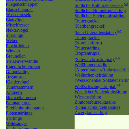
Fliegenschnäpper
SA
Südliche Rotbürzelkassike
Blauschnäpper
Südlicher Braunkopfstärling
Wasseramseln
Südlicher Seidenkuhstärling
Blattvögel
Trauergrackel
Mistelfresser
(Karibengrackel)
Nektarvögel
SA
(kein Unterartenstatus)
Sperlinge
Trauergrackel
Weber
(Nominatform)
Prachtfinken
Trauerstärling
Witwen
Tropfentrupial
Braunellen
NA
(Schwarzbrusttrupial)
Stelzenverwandte
Weißbrauenstärling
Eigentliche Finken
(Augenbrauen-Rotbruststärlin
Gimpelartige
Weißschenkelstärling
Organisten
(Weißschenkel-Soldatenstärli
Kleidervögel
AF
Weißschwingentrupial
Tundraammern
Westlicher Seidenkuhstärling
Ammern
Wiesenstärling
Neuweltammern
Zinnoberbürzelkassike
Palmtangaren
(Scharlachbürzelkassike)
Streifenkopftangaren
Zwergkuhstärling
Flötenstärlinge
Stärlinge
Waldsänger
Stärlingstangaren