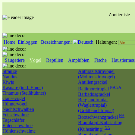
Zootierliste
Home
Einloggen
Bezeichnungen:
Haltungen:
Säugetiere
Vögel
Reptilien
Amphibien
Fische
Haustierras
Strauße
Anthrazitstirnvogel
Nandus
(Mohrenstirnvogel)
Kiwis
Antillengrackel
Kasuare (inkl. Emus)
NA,SA
Baltimoretrupial
Tinamus (Steißhühner)
Barbadosgrackel
Gänsevögel
Berglandtrupial
Hühnervögel
(Waglertrupial)
Nachtschwalben
(Goldbauchtrupial)
Fettschwalme
NA
Bootschwanzgrackel
Tagschläfer
Braunkopf-Kuhstärling
Eulenschwalme
NA
(Kuhstärling)
Höhlenschwalme
Braunkopfstärling