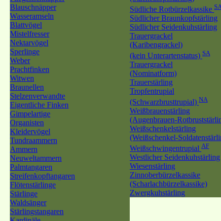
Blauschnäpper
S
Südliche Rotbürzelkassike
Wasseramseln
Südlicher Braunkopfstärling
Blattvögel
Südlicher Seidenkuhstärling
Mistelfresser
Trauergrackel
Nektarvögel
(Karibengrackel)
Sperlinge
SA
(kein Unterartenstatus)
Weber
Trauergrackel
Prachtfinken
(Nominatform)
Witwen
Trauerstärling
Braunellen
Tropfentrupial
Stelzenverwandte
NA
(Schwarzbrusttrupial)
Eigentliche Finken
Weißbrauenstärling
Gimpelartige
(Augenbrauen-Rotbruststärli
Organisten
Weißschenkelstärling
Kleidervögel
(Weißschenkel-Soldatenstärli
Tundraammern
AF
Weißschwingentrupial
Ammern
Westlicher Seidenkuhstärling
Neuweltammern
Wiesenstärling
Palmtangaren
Zinnoberbürzelkassike
Streifenkopftangaren
(Scharlachbürzelkassike)
Flötenstärlinge
Zwergkuhstärling
Stärlinge
Waldsänger
Stärlingstangaren
Kardinäle