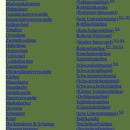
SA
(Soldatenstärling)
Madagaskarsänger
Rotbürzelkassike
Halmsänger
(Rotbürzel-Stirnvogel)
Grasmückenverwandte
EU ,N
(kein Unterartenstatus)
Papageimeisenverwandte
Rotflügelstärling
Brillenvögel
NA
Timalien
(Rotschulterstärling)
Drosslinge
Rotkopf-Stirnvogel
Zweigdrosslinge
NA,SA
(Wagler-Stirnvogel)
Häherlinge
EU ,NA,SA
Rotkopfstärling
Honigvögel
Rotschulterstärling
Feenvögel
Samtstirnstärling
Goldhähnchen
NA
Schwarzkehltrupial
Zaunkönige
Schwarzkopftrupial
Mückenfängerverwandte
Schwarzmanteltrupial
Kleiber
(Schwarzrückentrupial)
Mauerläufer
Schwarzschenkelstärling
Baumläufer
(Kleiner Soldatenstärling)
Spottdrosseln
(Defilippistärling)
Starenverwandte
Seidenkuhstärling
Madenhacker
(Glanzkuhstärling)
Drosseln
SA
Schmätzer
(kein Unterartenstatus)
Rötel
Stahlkassike
Heckensänger & Schamas
Strichelkopfstärling
Fliegenschnäpper
(Stachelkopfstärling)