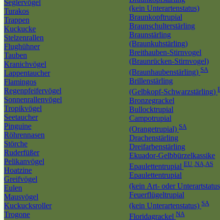
Seglervögel
(kein Unterartenstatus)
Turakos
Braunkopftrupial
Trappen
Braunschulterstärling
Kuckucke
Braunstärling
Stelzenrallen
(Braunkuhstärling)
Flughühner
Breithauben-Stirnvogel
Tauben
(Braunrücken-Stirnvogel)
Kranichvögel
SA
(Braunhaubenstärling)
Lappentaucher
Brillenstärling
Flamingos
Regenpfeifervögel
(Gelbkopf-Schwarzstärling)
Sonnenrallenvögel
Bronzegrackel
Tropikvögel
Bullocktrupial
Seetaucher
Campotrupial
Pinguine
SA
(Orangetrupial)
Röhrennasen
Drachenstärling
Störche
Dreifarbenstärling
Ruderfüßer
Ekuador-Gelbbürzelkassike
Pelikanvögel
EU ,NA,AS
Epaulettentrupial
Hoatzine
Epaulettentrupial
Greifvögel
(kein Art- oder Unterartstatu
Eulen
Feuerflügeltrupial
Mausvögel
SA
Kuckucksroller
(kein Unterartenstatus)
Trogone
NA
Floridagrackel