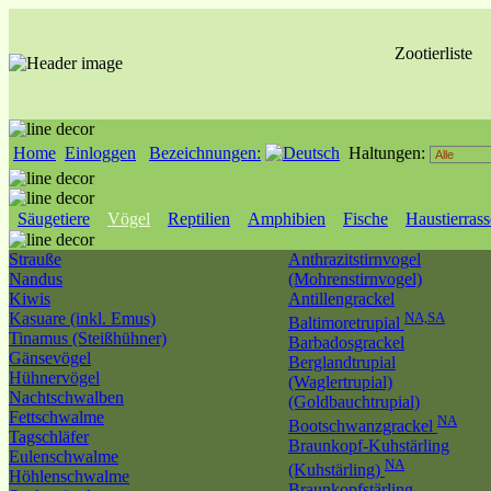
Zootierliste
Home
Einloggen
Bezeichnungen:
Haltungen:
Säugetiere
Vögel
Reptilien
Amphibien
Fische
Haustierras
Strauße
Anthrazitstirnvogel
Nandus
(Mohrenstirnvogel)
Kiwis
Antillengrackel
Kasuare (inkl. Emus)
NA,SA
Baltimoretrupial
Tinamus (Steißhühner)
Barbadosgrackel
Gänsevögel
Berglandtrupial
Hühnervögel
(Waglertrupial)
Nachtschwalben
(Goldbauchtrupial)
Fettschwalme
NA
Bootschwanzgrackel
Tagschläfer
Braunkopf-Kuhstärling
Eulenschwalme
NA
(Kuhstärling)
Höhlenschwalme
Braunkopfstärling