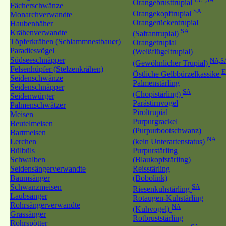
Orangebrusttrupial
Fächerschwänze
SA
Orangekopftrupial
Monarchverwandte
Orangerückentrupial
Haubenhäher
SA
Krähenverwandte
(Safrantrupial)
Töpferkrähen (Schlammnestbauer)
Orangetrupial
Paradiesvögel
(Weißflügeltrupial)
Südseeschnäpper
NA,S
(Gewöhnlicher Trupial)
Felsenhüpfer (Stelzenkrähen)
Östliche Gelbbürzelkassike
Seidenschwänze
Palmenstärling
Seidenschnäpper
SA
(Chopistärling)
Seidenwürger
Parástirnvogel
Palmenschwätzer
Piroltrupial
Meisen
Purpurgrackel
Beutelmeisen
(Purpurbootschwanz)
Bartmeisen
NA
Lerchen
(kein Unterartenstatus)
Bülbüls
Purpurstärling
Schwalben
(Blaukopfstärling)
Seidensängerverwandte
Reisstärling
Baumsänger
(Bobolink)
Schwanzmeisen
SA
Riesenkuhstärling
Laubsänger
Rotaugen-Kuhstärling
Rohrsängerverwandte
NA
(Kuhvogel)
Grassänger
Rotbruststärling
Rohrspötter