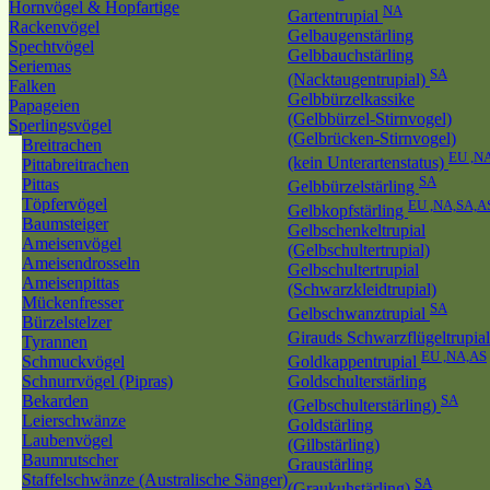
Hornvögel & Hopfartige
NA
Gartentrupial
Rackenvögel
Gelbaugenstärling
Spechtvögel
Gelbbauchstärling
Seriemas
SA
(Nacktaugentrupial)
Falken
Gelbbürzelkassike
Papageien
(Gelbbürzel-Stirnvogel)
Sperlingsvögel
(Gelbrücken-Stirnvogel)
Breitrachen
EU ,N
(kein Unterartenstatus)
Pittabreitrachen
SA
Pittas
Gelbbürzelstärling
Töpfervögel
EU ,NA,SA,A
Gelbkopfstärling
Baumsteiger
Gelbschenkeltrupial
Ameisenvögel
(Gelbschultertrupial)
Ameisendrosseln
Gelbschultertrupial
Ameisenpittas
(Schwarzkleidtrupial)
Mückenfresser
SA
Gelbschwanztrupial
Bürzelstelzer
Girauds Schwarzflügeltrupia
Tyrannen
EU ,NA,AS
Schmuckvögel
Goldkappentrupial
Schnurrvögel (Pipras)
Goldschulterstärling
Bekarden
SA
(Gelbschulterstärling)
Leierschwänze
Goldstärling
Laubenvögel
(Gilbstärling)
Baumrutscher
Graustärling
Staffelschwänze (Australische Sänger)
SA
(Graukuhstärling)