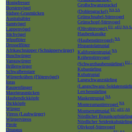
Honigfresser
Großschwanzgrackel
Borstenvögel
NA,SA
(Dohlengrackel)
Südsee-Grasmücken
Grünschnabel-Stirnvogel
Australsäbler
Grünschopf-Stirnvogel
Samtvögel
EU ,nEU,NA,S
(Olivstirnvogel)
Lappenvögel
Haubenkassike
Stichvögel
NA
Wippflöter
(Haubenstirnvogel)
Drosselflöter
Hispaniolatrupial
Afrikaschnäpper (Schnäpperwürger)
NA
Kalifornientrupial
Buschwürger
Krähenstirnvogel
Vangawürger
EU 
(Schwarzhaubenstärling)
Brillenwürger
Kubastärling
Schwalbenstare
Kubatrupial
Würgerkrähen (Flötenvögel)
Langschwanzstärling
Ioras
(Langschwanz-Soldatenstärl
Raupenfänger
Lerchenstärling
Maorigrasmücken
NA
Haubendickköpfe
Maskentrupial
Dickköpfe
NA
Montezumastirnvogel
Würger
EU ,nEU,AS
Montserrattrupial
Vireos (Laubwürger)
Nördlicher Braunkopfstärlin
Würgervireos
Nördlicher Seidenkuhstärling
Pirole
Olivkopf-Stirnvogel
Drongos
EU ,SA