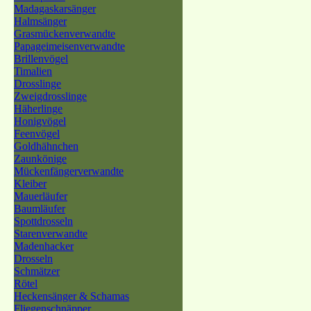
Madagaskarsänger
Halmsänger
Grasmückenverwandte
Papageimeisenverwandte
Brillenvögel
Timalien
Drosslinge
Zweigdrosslinge
Häherlinge
Honigvögel
Feenvögel
Goldhähnchen
Zaunkönige
Mückenfängerverwandte
Kleiber
Mauerläufer
Baumläufer
Spottdrosseln
Starenverwandte
Madenhacker
Drosseln
Schmätzer
Rötel
Heckensänger & Schamas
Fliegenschnäpper