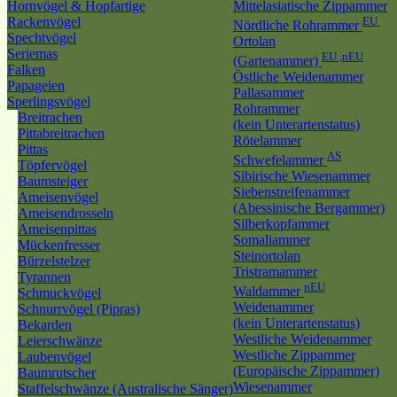
Hornvögel & Hopfartige
Mittelasiatische Zippammer
Rackenvögel
EU
Nördliche Rohrammer
Spechtvögel
Ortolan
Seriemas
EU ,nEU
(Gartenammer)
Falken
Östliche Weidenammer
Papageien
Pallasammer
Sperlingsvögel
Rohrammer
Breitrachen
(kein Unterartenstatus)
Pittabreitrachen
Rötelammer
Pittas
AS
Schwefelammer
Töpfervögel
Sibirische Wiesenammer
Baumsteiger
Siebenstreifenammer
Ameisenvögel
(Abessinische Bergammer)
Ameisendrosseln
Silberkopfammer
Ameisenpittas
Somaliammer
Mückenfresser
Steinortolan
Bürzelstelzer
Tristramammer
Tyrannen
nEU
Waldammer
Schmuckvögel
Weidenammer
Schnurrvögel (Pipras)
(kein Unterartenstatus)
Bekarden
Westliche Weidenammer
Leierschwänze
Westliche Zippammer
Laubenvögel
(Europäische Zippammer)
Baumrutscher
Wiesenammer
Staffelschwänze (Australische Sänger)