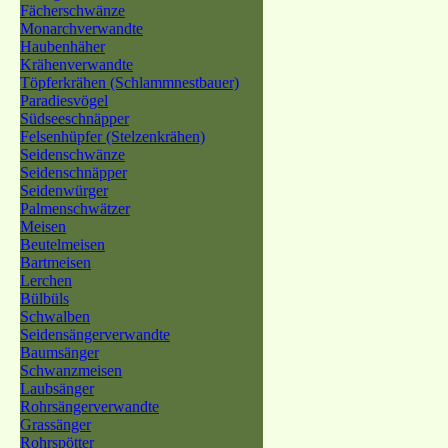
Fächerschwänze
Monarchverwandte
Haubenhäher
Krähenverwandte
Töpferkrähen (Schlammnestbauer)
Paradiesvögel
Südseeschnäpper
Felsenhüpfer (Stelzenkrähen)
Seidenschwänze
Seidenschnäpper
Seidenwürger
Palmenschwätzer
Meisen
Beutelmeisen
Bartmeisen
Lerchen
Bülbüls
Schwalben
Seidensängerverwandte
Baumsänger
Schwanzmeisen
Laubsänger
Rohrsängerverwandte
Grassänger
Rohrspötter