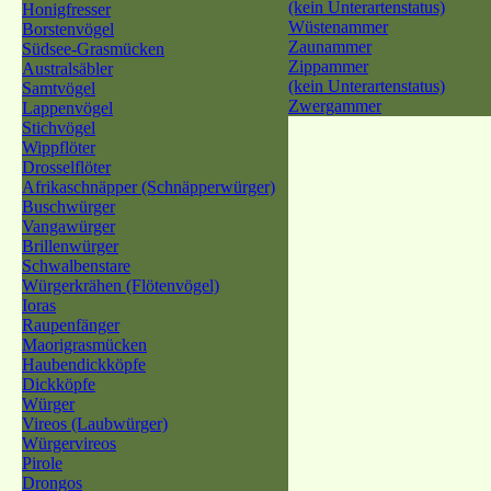
(kein Unterartenstatus)
Honigfresser
Wüstenammer
Borstenvögel
Zaunammer
Südsee-Grasmücken
Zippammer
Australsäbler
(kein Unterartenstatus)
Samtvögel
Zwergammer
Lappenvögel
Stichvögel
Wippflöter
Drosselflöter
Afrikaschnäpper (Schnäpperwürger)
Buschwürger
Vangawürger
Brillenwürger
Schwalbenstare
Würgerkrähen (Flötenvögel)
Ioras
Raupenfänger
Maorigrasmücken
Haubendickköpfe
Dickköpfe
Würger
Vireos (Laubwürger)
Würgervireos
Pirole
Drongos