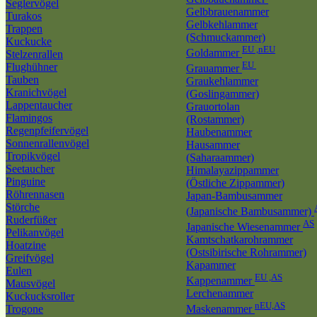
Seglervögel
Gelbbrauenammer
Turakos
Gelbkehlammer
Trappen
(Schmuckammer)
Kuckucke
EU ,nEU
Goldammer
Stelzenrallen
EU
Flughühner
Grauammer
Tauben
Graukehlammer
Kranichvögel
(Goslingammer)
Lappentaucher
Grauortolan
Flamingos
(Rostammer)
Regenpfeifervögel
Haubenammer
Sonnenrallenvögel
Hausammer
Tropikvögel
(Saharaammer)
Seetaucher
Himalayazippammer
Pinguine
(Östliche Zippammer)
Röhrennasen
Japan-Bambusammer
Störche
(Japanische Bambusammer)
Ruderfüßer
AS
Japanische Wiesenammer
Pelikanvögel
Kamtschatkarohrammer
Hoatzine
(Ostsibirische Rohrammer)
Greifvögel
Kapammer
Eulen
EU ,AS
Kappenammer
Mausvögel
Lerchenammer
Kuckucksroller
nEU,AS
Trogone
Maskenammer