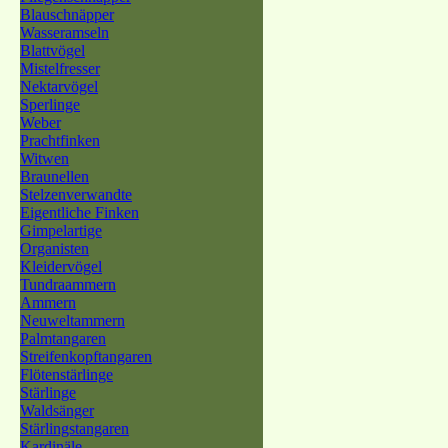
Blauschnäpper
Wasseramseln
Blattvögel
Mistelfresser
Nektarvögel
Sperlinge
Weber
Prachtfinken
Witwen
Braunellen
Stelzenverwandte
Eigentliche Finken
Gimpelartige
Organisten
Kleidervögel
Tundraammern
Ammern
Neuweltammern
Palmtangaren
Streifenkopftangaren
Flötenstärlinge
Stärlinge
Waldsänger
Stärlingstangaren
Kardinäle