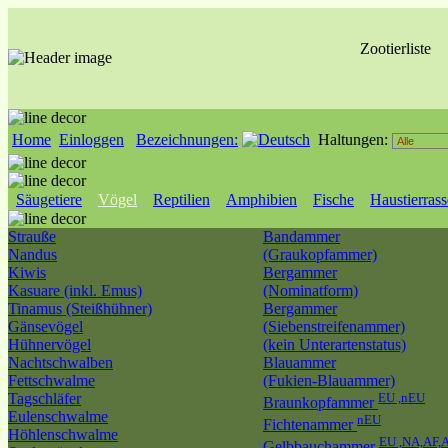
Zootierliste
Home
Einloggen
Bezeichnungen:
Haltungen:
Säugetiere
Vögel
Reptilien
Amphibien
Fische
Haustierras
Strauße
Bandammer
Nandus
(Graukopfammer)
Kiwis
Bergammer
Kasuare (inkl. Emus)
(Nominatform)
Tinamus (Steißhühner)
Bergammer
Gänsevögel
(Siebenstreifenammer)
Hühnervögel
(kein Unterartenstatus)
Nachtschwalben
Blauammer
Fettschwalme
(Fukien-Blauammer)
Tagschläfer
EU ,nEU
Braunkopfammer
Eulenschwalme
nEU
Fichtenammer
Höhlenschwalme
EU ,NA,AF,
Gelbbauchammer