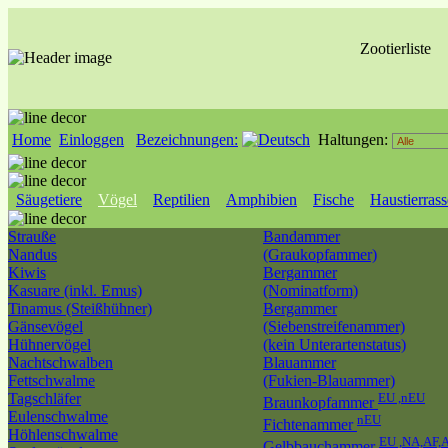
Zootierliste
Home
Einloggen
Bezeichnungen:
Haltungen:
Säugetiere
Vögel
Reptilien
Amphibien
Fische
Haustierras
Strauße
Bandammer
Nandus
(Graukopfammer)
Kiwis
Bergammer
Kasuare (inkl. Emus)
(Nominatform)
Tinamus (Steißhühner)
Bergammer
Gänsevögel
(Siebenstreifenammer)
Hühnervögel
(kein Unterartenstatus)
Nachtschwalben
Blauammer
Fettschwalme
(Fukien-Blauammer)
Tagschläfer
EU ,nEU
Braunkopfammer
Eulenschwalme
nEU
Fichtenammer
Höhlenschwalme
EU ,NA,AF,
Gelbbauchammer