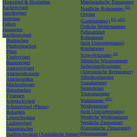
Hornvögel & Hopfartige
Mittelasiatische Zippammer
Rackenvögel
EU
Nördliche Rohrammer
Spechtvögel
Ortolan
Seriemas
EU ,nEU
(Gartenammer)
Falken
Östliche Weidenammer
Papageien
Pallasammer
Sperlingsvögel
Rohrammer
Breitrachen
(kein Unterartenstatus)
Pittabreitrachen
Rötelammer
Pittas
AS
Schwefelammer
Töpfervögel
Sibirische Wiesenammer
Baumsteiger
Siebenstreifenammer
Ameisenvögel
(Abessinische Bergammer)
Ameisendrosseln
Silberkopfammer
Ameisenpittas
Somaliammer
Mückenfresser
Steinortolan
Bürzelstelzer
Tristramammer
Tyrannen
nEU
Waldammer
Schmuckvögel
Weidenammer
Schnurrvögel (Pipras)
(kein Unterartenstatus)
Bekarden
Westliche Weidenammer
Leierschwänze
Westliche Zippammer
Laubenvögel
(Europäische Zippammer)
Baumrutscher
Wiesenammer
Staffelschwänze (Australische Sänger)