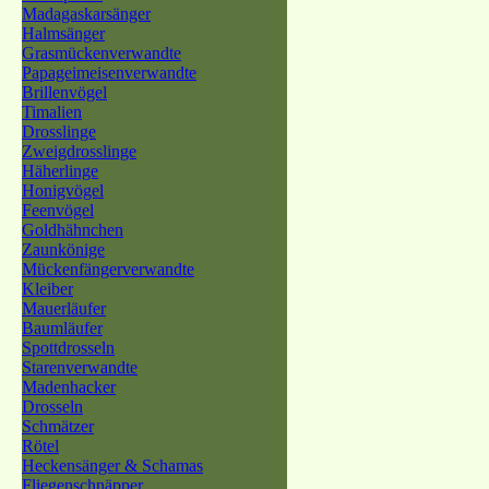
Madagaskarsänger
Halmsänger
Grasmückenverwandte
Papageimeisenverwandte
Brillenvögel
Timalien
Drosslinge
Zweigdrosslinge
Häherlinge
Honigvögel
Feenvögel
Goldhähnchen
Zaunkönige
Mückenfängerverwandte
Kleiber
Mauerläufer
Baumläufer
Spottdrosseln
Starenverwandte
Madenhacker
Drosseln
Schmätzer
Rötel
Heckensänger & Schamas
Fliegenschnäpper