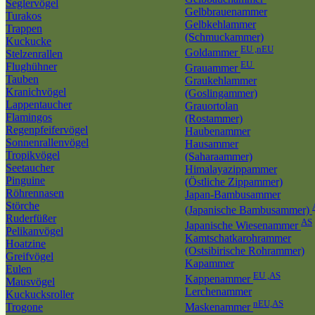
Seglervögel
Gelbbrauenammer
Turakos
Gelbkehlammer
Trappen
(Schmuckammer)
Kuckucke
EU ,nEU
Goldammer
Stelzenrallen
EU
Flughühner
Grauammer
Tauben
Graukehlammer
Kranichvögel
(Goslingammer)
Lappentaucher
Grauortolan
Flamingos
(Rostammer)
Regenpfeifervögel
Haubenammer
Sonnenrallenvögel
Hausammer
Tropikvögel
(Saharaammer)
Seetaucher
Himalayazippammer
Pinguine
(Östliche Zippammer)
Röhrennasen
Japan-Bambusammer
Störche
(Japanische Bambusammer)
Ruderfüßer
AS
Japanische Wiesenammer
Pelikanvögel
Kamtschatkarohrammer
Hoatzine
(Ostsibirische Rohrammer)
Greifvögel
Kapammer
Eulen
EU ,AS
Kappenammer
Mausvögel
Lerchenammer
Kuckucksroller
nEU,AS
Trogone
Maskenammer