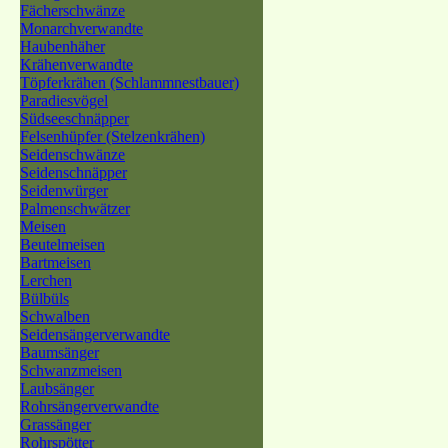
Fächerschwänze
Monarchverwandte
Haubenhäher
Krähenverwandte
Töpferkrähen (Schlammnestbauer)
Paradiesvögel
Südseeschnäpper
Felsenhüpfer (Stelzenkrähen)
Seidenschwänze
Seidenschnäpper
Seidenwürger
Palmenschwätzer
Meisen
Beutelmeisen
Bartmeisen
Lerchen
Bülbüls
Schwalben
Seidensängerverwandte
Baumsänger
Schwanzmeisen
Laubsänger
Rohrsängerverwandte
Grassänger
Rohrspötter