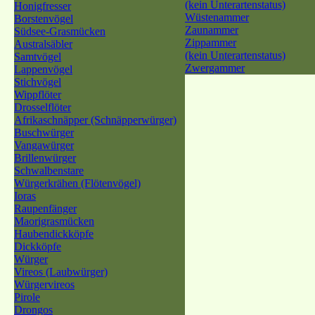
(kein Unterartenstatus)
Honigfresser
Wüstenammer
Borstenvögel
Zaunammer
Südsee-Grasmücken
Zippammer
Australsäbler
(kein Unterartenstatus)
Samtvögel
Zwergammer
Lappenvögel
Stichvögel
Wippflöter
Drosselflöter
Afrikaschnäpper (Schnäpperwürger)
Buschwürger
Vangawürger
Brillenwürger
Schwalbenstare
Würgerkrähen (Flötenvögel)
Ioras
Raupenfänger
Maorigrasmücken
Haubendickköpfe
Dickköpfe
Würger
Vireos (Laubwürger)
Würgervireos
Pirole
Drongos