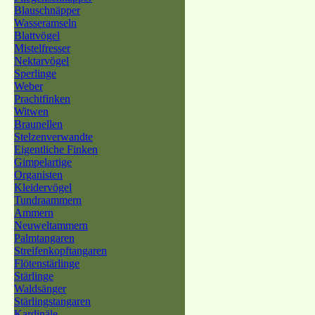
Blauschnäpper
Wasseramseln
Blattvögel
Mistelfresser
Nektarvögel
Sperlinge
Weber
Prachtfinken
Witwen
Braunellen
Stelzenverwandte
Eigentliche Finken
Gimpelartige
Organisten
Kleidervögel
Tundraammern
Ammern
Neuweltammern
Palmtangaren
Streifenkopftangaren
Flötenstärlinge
Stärlinge
Waldsänger
Stärlingstangaren
Kardinäle