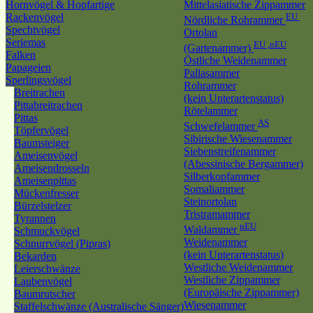
Hornvögel & Hopfartige
Mittelasiatische Zippammer
Rackenvögel
EU
Nördliche Rohrammer
Spechtvögel
Ortolan
Seriemas
EU ,nEU
(Gartenammer)
Falken
Östliche Weidenammer
Papageien
Pallasammer
Sperlingsvögel
Rohrammer
Breitrachen
(kein Unterartenstatus)
Pittabreitrachen
Rötelammer
Pittas
AS
Schwefelammer
Töpfervögel
Sibirische Wiesenammer
Baumsteiger
Siebenstreifenammer
Ameisenvögel
(Abessinische Bergammer)
Ameisendrosseln
Silberkopfammer
Ameisenpittas
Somaliammer
Mückenfresser
Steinortolan
Bürzelstelzer
Tristramammer
Tyrannen
nEU
Waldammer
Schmuckvögel
Weidenammer
Schnurrvögel (Pipras)
(kein Unterartenstatus)
Bekarden
Westliche Weidenammer
Leierschwänze
Westliche Zippammer
Laubenvögel
(Europäische Zippammer)
Baumrutscher
Wiesenammer
Staffelschwänze (Australische Sänger)