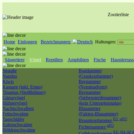
Zootierliste
Home
Einloggen
Bezeichnungen:
Haltungen:
Säugetiere
Vögel
Reptilien
Amphibien
Fische
Haustierras
Strauße
Bandammer
Nandus
(Graukopfammer)
Kiwis
Bergammer
Kasuare (inkl. Emus)
(Nominatform)
Tinamus (Steißhühner)
Bergammer
Gänsevögel
(Siebenstreifenammer)
Hühnervögel
(kein Unterartenstatus)
Nachtschwalben
Blauammer
Fettschwalme
(Fukien-Blauammer)
Tagschläfer
EU ,nEU
Braunkopfammer
Eulenschwalme
nEU
Fichtenammer
Höhlenschwalme
EU ,NA,AF,
Gelbbauchammer