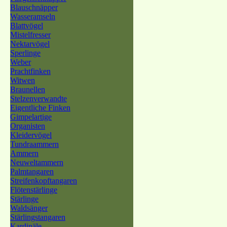
Blauschnäpper
Wasseramseln
Blattvögel
Mistelfresser
Nektarvögel
Sperlinge
Weber
Prachtfinken
Witwen
Braunellen
Stelzenverwandte
Eigentliche Finken
Gimpelartige
Organisten
Kleidervögel
Tundraammern
Ammern
Neuweltammern
Palmtangaren
Streifenkopftangaren
Flötenstärlinge
Stärlinge
Waldsänger
Stärlingstangaren
Kardinäle