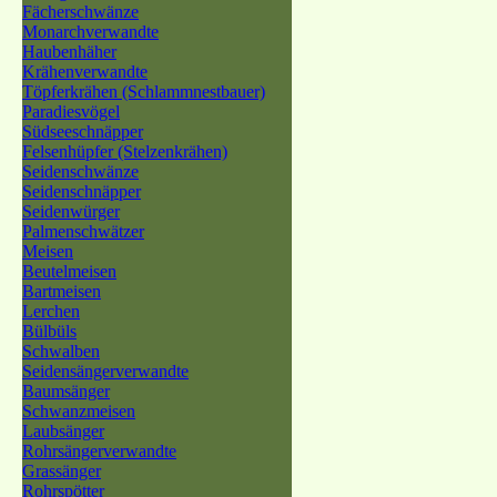
Fächerschwänze
Monarchverwandte
Haubenhäher
Krähenverwandte
Töpferkrähen (Schlammnestbauer)
Paradiesvögel
Südseeschnäpper
Felsenhüpfer (Stelzenkrähen)
Seidenschwänze
Seidenschnäpper
Seidenwürger
Palmenschwätzer
Meisen
Beutelmeisen
Bartmeisen
Lerchen
Bülbüls
Schwalben
Seidensängerverwandte
Baumsänger
Schwanzmeisen
Laubsänger
Rohrsängerverwandte
Grassänger
Rohrspötter