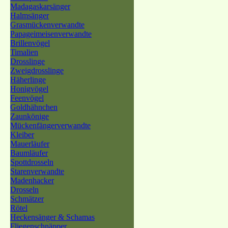
Madagaskarsänger
Halmsänger
Grasmückenverwandte
Papageimeisenverwandte
Brillenvögel
Timalien
Drosslinge
Zweigdrosslinge
Häherlinge
Honigvögel
Feenvögel
Goldhähnchen
Zaunkönige
Mückenfängerverwandte
Kleiber
Mauerläufer
Baumläufer
Spottdrosseln
Starenverwandte
Madenhacker
Drosseln
Schmätzer
Rötel
Heckensänger & Schamas
Fliegenschnäpper