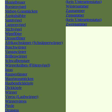
(kein Unterartenstatus)
Honigfresser
Wüstenammer
Borstenvögel
Zaunammer
Südsee-Grasmücken
Zippammer
Australsäbler
(kein Unterartenstatus)
Samtvögel
Zwergammer
Lappenvögel
Stichvögel
Wippflöter
Drosselflöter
Afrikaschnäpper (Schnäpperwürger)
Buschwürger
Vangawürger
Brillenwürger
Schwalbenstare
Würgerkrähen (Flötenvögel)
Ioras
Raupenfänger
Maorigrasmücken
Haubendickköpfe
Dickköpfe
Würger
Vireos (Laubwürger)
Würgervireos
Pirole
Drongos