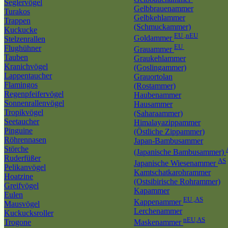
Seglervögel
Gelbbrauenammer
Turakos
Gelbkehlammer
Trappen
(Schmuckammer)
Kuckucke
EU ,nEU
Goldammer
Stelzenrallen
EU
Flughühner
Grauammer
Tauben
Graukehlammer
Kranichvögel
(Goslingammer)
Lappentaucher
Grauortolan
Flamingos
(Rostammer)
Regenpfeifervögel
Haubenammer
Sonnenrallenvögel
Hausammer
Tropikvögel
(Saharaammer)
Seetaucher
Himalayazippammer
Pinguine
(Östliche Zippammer)
Röhrennasen
Japan-Bambusammer
Störche
(Japanische Bambusammer)
Ruderfüßer
AS
Japanische Wiesenammer
Pelikanvögel
Kamtschatkarohrammer
Hoatzine
(Ostsibirische Rohrammer)
Greifvögel
Kapammer
Eulen
EU ,AS
Kappenammer
Mausvögel
Lerchenammer
Kuckucksroller
nEU,AS
Trogone
Maskenammer