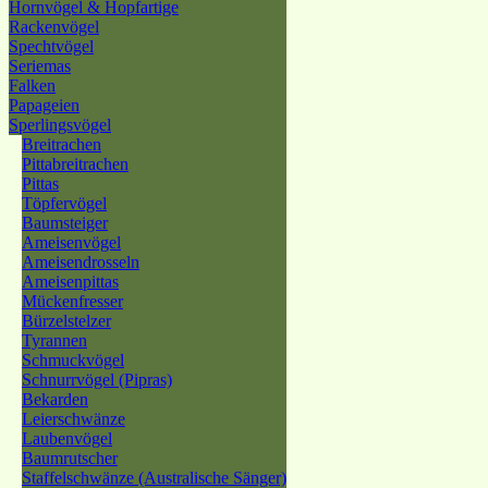
Hornvögel & Hopfartige
Rackenvögel
Spechtvögel
Seriemas
Falken
Papageien
Sperlingsvögel
Breitrachen
Pittabreitrachen
Pittas
Töpfervögel
Baumsteiger
Ameisenvögel
Ameisendrosseln
Ameisenpittas
Mückenfresser
Bürzelstelzer
Tyrannen
Schmuckvögel
Schnurrvögel (Pipras)
Bekarden
Leierschwänze
Laubenvögel
Baumrutscher
Staffelschwänze (Australische Sänger)