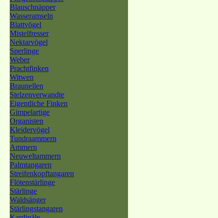
Blauschnäpper
Wasseramseln
Blattvögel
Mistelfresser
Nektarvögel
Sperlinge
Weber
Prachtfinken
Witwen
Braunellen
Stelzenverwandte
Eigentliche Finken
Gimpelartige
Organisten
Kleidervögel
Tundraammern
Ammern
Neuweltammern
Palmtangaren
Streifenkopftangaren
Flötenstärlinge
Stärlinge
Waldsänger
Stärlingstangaren
Kardinäle