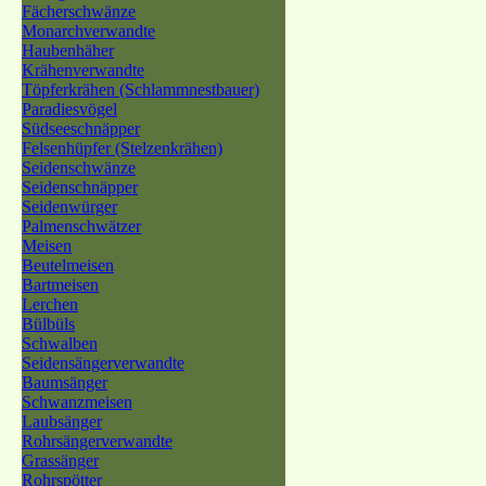
Fächerschwänze
Monarchverwandte
Haubenhäher
Krähenverwandte
Töpferkrähen (Schlammnestbauer)
Paradiesvögel
Südseeschnäpper
Felsenhüpfer (Stelzenkrähen)
Seidenschwänze
Seidenschnäpper
Seidenwürger
Palmenschwätzer
Meisen
Beutelmeisen
Bartmeisen
Lerchen
Bülbüls
Schwalben
Seidensängerverwandte
Baumsänger
Schwanzmeisen
Laubsänger
Rohrsängerverwandte
Grassänger
Rohrspötter