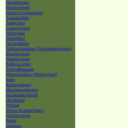
Honigfresser
Borstenvögel
Südsee-Grasmücken
Australsäbler
Samtvögel
Lappenvögel
Stichvögel
Wippflöter
Drosselflöter
Afrikaschnäpper (Schnäpperwürger)
Buschwürger
Vangawürger
Brillenwürger
Schwalbenstare
Würgerkrähen (Flötenvögel)
Ioras
Raupenfänger
Maorigrasmücken
Haubendickköpfe
Dickköpfe
Würger
Vireos (Laubwürger)
Würgervireos
Pirole
Drongos