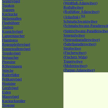
Seglervögel
(Weißfuß-Atlaswitwe)
Turakos
Rotfußwitwe
Trappen
(Rotfüßige Atlaswitwe)
Kuckucke
NA
(Atlasfink)
Stelzenrallen
Schmalschwanzwitwe
Flughühner
(Schmalschwanz-Paradieswi
Tauben
(Spitzschwanz-Paradieswitw
Kranichvögel
Senegalwitwe
Lappentaucher
(Senegalparadieswitwe)
Flamingos
(Sahelparadieswitwe)
Regenpfeifervögel
Strohwitwe
Sonnenrallenvögel
(Fischerwitwe)
Tropikvögel
(Fischers Wida)
Seetaucher
Trauerwitwe
Pinguine
(Mohrenwitwe)
Röhrennasen
(Purpur-Atlaswitwe)
Störche
Ruderfüßer
Pelikanvögel
Hoatzine
Greifvögel
Eulen
Mausvögel
Kuckucksroller
Trogone