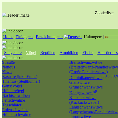
Zootierliste
Home
Einloggen
Bezeichnungen:
Haltungen:
Säugetiere
Vögel
Reptilien
Amphibien
Fische
Haustierras
Strauße
Breitschwanzwitwe
Nandus
(Breitschwanz-Paradieswitw
Kiwis
(Große Paradieswitwe)
Kasuare (inkl. Emus)
EU ,nEU,
Dominikanerwitwe
Tinamus (Steißhühner)
Glanzwitwe
Gänsevögel
Grünschwanzwitwe
Hühnervögel
AF
Königswitwe
Nachtschwalben
Kuckuckswitwe
Fettschwalme
(Kuckucksweber)
Tagschläfer
Langschwanzwitwe
Eulenschwalme
(Langschwanz-Paradieswitw
Höhlenschwalme
Purpurwitwe