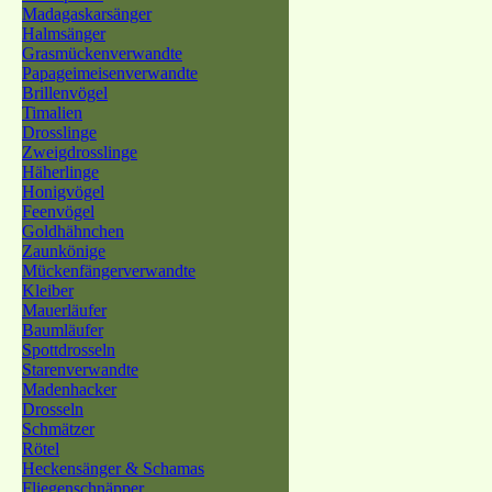
Madagaskarsänger
Halmsänger
Grasmückenverwandte
Papageimeisenverwandte
Brillenvögel
Timalien
Drosslinge
Zweigdrosslinge
Häherlinge
Honigvögel
Feenvögel
Goldhähnchen
Zaunkönige
Mückenfängerverwandte
Kleiber
Mauerläufer
Baumläufer
Spottdrosseln
Starenverwandte
Madenhacker
Drosseln
Schmätzer
Rötel
Heckensänger & Schamas
Fliegenschnäpper