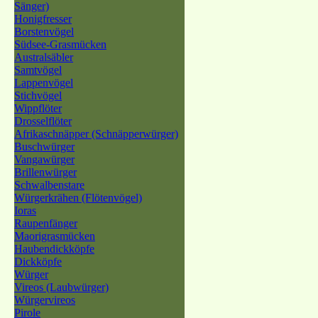
Sänger)
Honigfresser
Borstenvögel
Südsee-Grasmücken
Australsäbler
Samtvögel
Lappenvögel
Stichvögel
Wippflöter
Drosselflöter
Afrikaschnäpper (Schnäpperwürger)
Buschwürger
Vangawürger
Brillenwürger
Schwalbenstare
Würgerkrähen (Flötenvögel)
Ioras
Raupenfänger
Maorigrasmücken
Haubendickköpfe
Dickköpfe
Würger
Vireos (Laubwürger)
Würgervireos
Pirole