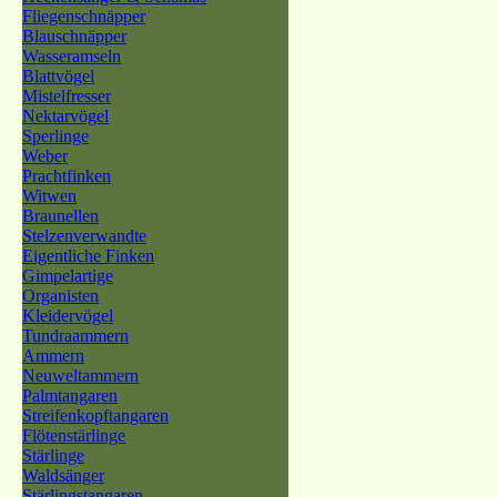
Fliegenschnäpper
Blauschnäpper
Wasseramseln
Blattvögel
Mistelfresser
Nektarvögel
Sperlinge
Weber
Prachtfinken
Witwen
Braunellen
Stelzenverwandte
Eigentliche Finken
Gimpelartige
Organisten
Kleidervögel
Tundraammern
Ammern
Neuweltammern
Palmtangaren
Streifenkopftangaren
Flötenstärlinge
Stärlinge
Waldsänger
Stärlingstangaren