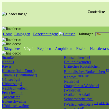
Zootierliste
Home
Einloggen
Bezeichnungen:
Haltungen:
Säugetiere
Vögel
Reptilien
Amphibien
Fische
Haustierras
Strauße
Blauschulterrötel
Nandus
Braunrückenrötel
Kiwis
Britisches Rotkehlchen
Kasuare (inkl. Emus)
E
Europäisches Rotkehlchen
Tinamus (Steißhühner)
nEU,AF
Kaprötel
Gänsevögel
Natalrötel
Hühnervögel
Orangebrust-Waldrötel
Nachtschwalben
(Waldrötel)
Fettschwalme
(Rotkehl-Akalat)
Tagschläfer
Schneescheitelrötel
Eulenschwalme
EU ,nEU,N
(Weißscheitelrötel)
Höhlenschwalme
AF