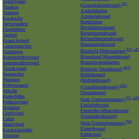
Seglervögel
EU
(Graurückendrossel)
Turakos
Andenklarino
Trappen
Aztekendrossel
Kuckucke
Bartklarino
Stelzenrallen
Berghüttensänger
Flughühner
Bergmusendrossel
Tauben
Bicknellmusendrossel
Kranichvögel
Blauaugendrossel
Lappentaucher
EU ,n
Blaukehl-Hüttensänger
Flamingos
Braunkopf-Musendrossel
Regenpfeifervögel
Braunrückenklarino
Sonnenrallenvögel
nEU
Tropikvögel
Britische Singdrossel
Seetaucher
Bülbülamsel
Pinguine
(Bülbüldrossel)
Röhrennasen
nEU
(Grauflügeldrossel)
Störche
Damadrossel
Ruderfüßer
EU ,nE
(kein Unterartenstatus)
Pelikanvögel
Einfarbdrossel
Hoatzine
Einsiedler-Musendrossel
Greifvögel
(Einsiedlerdrossel)
Eulen
NA
(kein Unterartenstatus)
Mausvögel
Elsterdrossel
Kuckucksroller
Erddrossel
Trogone