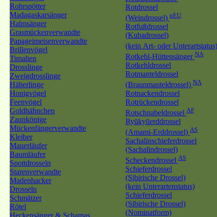
Rohrspötter
Rotdrossel
Madagaskarsänger
nEU
(Weindrossel)
Halmsänger
Rotfußdrossel
Grasmückenverwandte
(Kubadrossel)
Papageimeisenverwandte
(kein Art- oder Unterartstatus
Brillenvögel
NA
Rotkehl-Hüttensänger
Timalien
Rotkehldrossel
Drosslinge
Rotmanteldrossel
Zweigdrosslinge
NA
Häherlinge
(Braunmanteldrossel)
Honigvögel
Rotnackendrossel
Feenvögel
Rotrückendrossel
Goldhähnchen
AF
Rotschnabeldrossel
Zaunkönige
Ryūkyūerddrossel
Mückenfängerverwandte
AS
(Amami-Erddrossel)
Kleiber
Sachalinschieferdrossel
Mauerläufer
(Sachalindrossel)
Baumläufer
AS
Scheckendrossel
Spottdrosseln
Schieferdrossel
Starenverwandte
(Sibirische Drossel)
Madenhacker
(kein Unterartenstatus)
Drosseln
Schieferdrossel
Schmätzer
(Sibirische Drossel)
Rötel
(Nominatform)
Heckensänger & Schamas