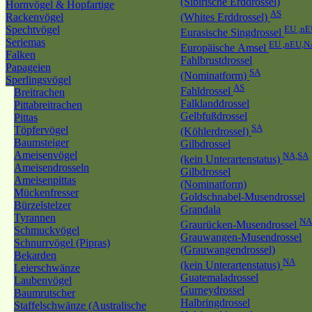
(Sibirische Erddrossel)
Hornvögel & Hopfartige
AS
Rackenvögel
(Whites Erddrossel)
Spechtvögel
EU ,n
Eurasische Singdrossel
Seriemas
EU ,nEU,N
Europäische Amsel
Falken
Fahlbrustdrossel
Papageien
SA
(Nominatform)
Sperlingsvögel
AS
Fahldrossel
Breitrachen
Falklanddrossel
Pittabreitrachen
Gelbfußdrossel
Pittas
SA
Töpfervögel
(Köhlerdrossel)
Baumsteiger
Gilbdrossel
Ameisenvögel
NA,SA
(kein Unterartenstatus)
Ameisendrosseln
Gilbdrossel
Ameisenpittas
(Nominatform)
Mückenfresser
Goldschnabel-Musendrossel
Bürzelstelzer
Grandala
Tyrannen
NA
Graurücken-Musendrossel
Schmuckvögel
Grauwangen-Musendrossel
Schnurrvögel (Pipras)
(Grauwangendrossel)
Bekarden
NA
(kein Unterartenstatus)
Leierschwänze
Guatemaladrossel
Laubenvögel
Gurneydrossel
Baumrutscher
Halbringdrossel
Staffelschwänze (Australische