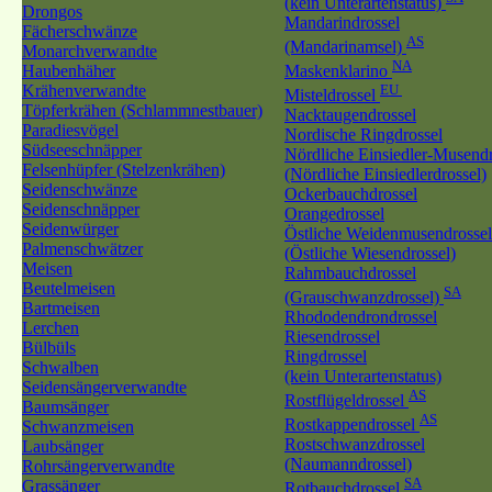
(kein Unterartenstatus)
Drongos
Mandarindrossel
Fächerschwänze
AS
(Mandarinamsel)
Monarchverwandte
NA
Haubenhäher
Maskenklarino
Krähenverwandte
EU
Misteldrossel
Töpferkrähen (Schlammnestbauer)
Nacktaugendrossel
Paradiesvögel
Nordische Ringdrossel
Südseeschnäpper
Nördliche Einsiedler-Musendr
Felsenhüpfer (Stelzenkrähen)
(Nördliche Einsiedlerdrossel)
Seidenschwänze
Ockerbauchdrossel
Seidenschnäpper
Orangedrossel
Seidenwürger
Östliche Weidenmusendrossel
Palmenschwätzer
(Östliche Wiesendrossel)
Meisen
Rahmbauchdrossel
Beutelmeisen
SA
(Grauschwanzdrossel)
Bartmeisen
Rhododendrondrossel
Lerchen
Riesendrossel
Bülbüls
Ringdrossel
Schwalben
(kein Unterartenstatus)
Seidensängerverwandte
AS
Rostflügeldrossel
Baumsänger
AS
Rostkappendrossel
Schwanzmeisen
Rostschwanzdrossel
Laubsänger
(Naumanndrossel)
Rohrsängerverwandte
SA
Grassänger
Rotbauchdrossel