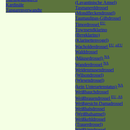
(Lavantinische Amsel)
Kardinäle
Tasmanerddrossel
Tangarenverwandte
(Mondfleckendrossel)
Taumaulipas-Gilbdrossel
EU
Timordrossel
Townsendklarino
(Bergklarino)
(Klarinettenvogel)
EU ,nEU
Wacholderdrossel
Walddrossel
NA
(Mäusedrossel)
NA
Wanderdrossel
Weidenmusendrossel
(Wilsondrossel)
(Wiesendrossel)
NA
(kein Unterartenstatus)
Weißbauchdrossel
EU ,AS
Weißbrauendrossel
Weißgesicht-Damadrossel
Weißhalsdrossel
(Weißhalsamsel)
Weißkehldrossel
(Trauerdrossel)
Weißkinndrossel