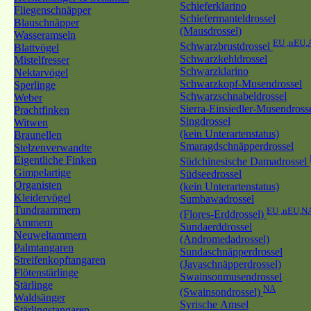
Schieferklarino
Fliegenschnäpper
Schiefermanteldrossel
Blauschnäpper
(Mausdrossel)
Wasseramseln
EU ,nEU,
Schwarzbrustdrossel
Blattvögel
Schwarzkehldrossel
Mistelfresser
Schwarzklarino
Nektarvögel
Schwarzkopf-Musendrossel
Sperlinge
Schwarzschnabeldrossel
Weber
Sierra-Einsiedler-Musendross
Prachtfinken
Singdrossel
Witwen
(kein Unterartenstatus)
Braunellen
Smaragdschnäpperdrossel
Stelzenverwandte
Eigentliche Finken
Südchinesische Damadrossel
Gimpelartige
Südseedrossel
Organisten
(kein Unterartenstatus)
Kleidervögel
Sumbawadrossel
Tundraammern
EU ,nEU,N
(Flores-Erddrossel)
Ammern
Sundaerddrossel
Neuweltammern
(Andromedadrossel)
Palmtangaren
Sundaschnäpperdrossel
Streifenkopftangaren
(Javaschnäpperdrossel)
Flötenstärlinge
Swainsonmusendrossel
Stärlinge
NA
(Swainsondrossel)
Waldsänger
Syrische Amsel
Stärlingstangaren