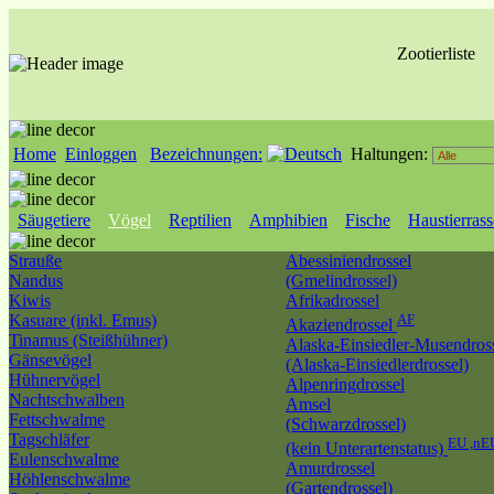
Zootierliste
Home
Einloggen
Bezeichnungen:
Haltungen:
Säugetiere
Vögel
Reptilien
Amphibien
Fische
Haustierras
Strauße
Abessiniendrossel
Nandus
(Gmelindrossel)
Kiwis
Afrikadrossel
Kasuare (inkl. Emus)
AF
Akaziendrossel
Tinamus (Steißhühner)
Alaska-Einsiedler-Musendros
Gänsevögel
(Alaska-Einsiedlerdrossel)
Hühnervögel
Alpenringdrossel
Nachtschwalben
Amsel
Fettschwalme
(Schwarzdrossel)
Tagschläfer
EU ,nE
(kein Unterartenstatus)
Eulenschwalme
Amurdrossel
Höhlenschwalme
(Gartendrossel)