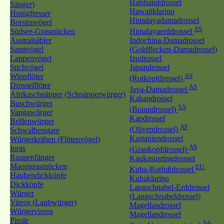
Halsbanddrossel
Sänger)
Hawaiiklarino
Honigfresser
Himalayadamadrossel
Borstenvögel
AS
Südsee-Grasmücken
Himalayaerddrossel
Australsäbler
Indochina-Damadrossel
Samtvögel
(Goldflecken-Damadrossel)
Lappenvögel
Izudrossel
Stichvögel
Japandrossel
Wippflöter
AS
(Rotkopfdrossel)
Drosselflöter
AS
Java-Damadrossel
Afrikaschnäpper (Schnäpperwürger)
Kakaodrossel
Buschwürger
SA
(Braundrossel)
Vangawürger
Kapdrossel
Brillenwürger
AF
(Olivendrossel)
Schwalbenstare
Kastaniendrossel
Würgerkrähen (Flötenvögel)
AS
Ioras
(Graukopfdrossel)
Raupenfänger
Kaukasusringdrossel
Maorigrasmücken
EU
Kuba-Rotfußdrossel
Haubendickköpfe
Kubaklarino
Dickköpfe
Langschnabel-Erddrossel
Würger
(Langschnabeldrossel)
Vireos (Laubwürger)
Magellandrossel
Würgervireos
Magellandrossel
Pirole
SA