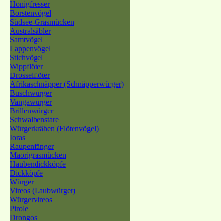
Honigfresser
Borstenvögel
Südsee-Grasmücken
Australsäbler
Samtvögel
Lappenvögel
Stichvögel
Wippflöter
Drosselflöter
Afrikaschnäpper (Schnäpperwürger)
Buschwürger
Vangawürger
Brillenwürger
Schwalbenstare
Würgerkrähen (Flötenvögel)
Ioras
Raupenfänger
Maorigrasmücken
Haubendickköpfe
Dickköpfe
Würger
Vireos (Laubwürger)
Würgervireos
Pirole
Drongos