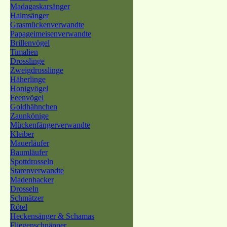
Madagaskarsänger
Halmsänger
Grasmückenverwandte
Papageimeisenverwandte
Brillenvögel
Timalien
Drosslinge
Zweigdrosslinge
Häherlinge
Honigvögel
Feenvögel
Goldhähnchen
Zaunkönige
Mückenfängerverwandte
Kleiber
Mauerläufer
Baumläufer
Spottdrosseln
Starenverwandte
Madenhacker
Drosseln
Schmätzer
Rötel
Heckensänger & Schamas
Fliegenschnäpper