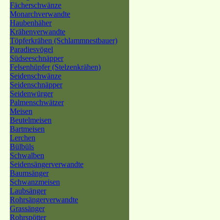
Fächerschwänze
Monarchverwandte
Haubenhäher
Krähenverwandte
Töpferkrähen (Schlammnestbauer)
Paradiesvögel
Südseeschnäpper
Felsenhüpfer (Stelzenkrähen)
Seidenschwänze
Seidenschnäpper
Seidenwürger
Palmenschwätzer
Meisen
Beutelmeisen
Bartmeisen
Lerchen
Bülbüls
Schwalben
Seidensängerverwandte
Baumsänger
Schwanzmeisen
Laubsänger
Rohrsängerverwandte
Grassänger
Rohrspötter