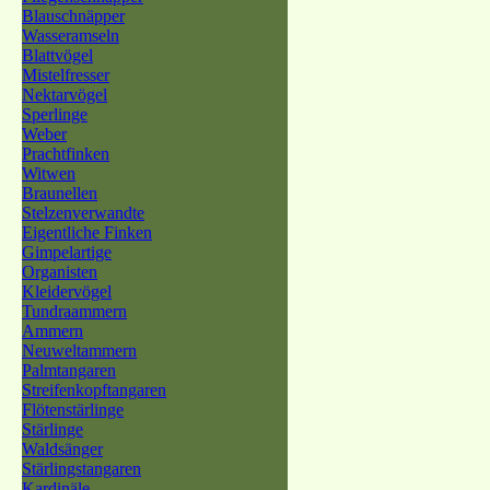
Blauschnäpper
Wasseramseln
Blattvögel
Mistelfresser
Nektarvögel
Sperlinge
Weber
Prachtfinken
Witwen
Braunellen
Stelzenverwandte
Eigentliche Finken
Gimpelartige
Organisten
Kleidervögel
Tundraammern
Ammern
Neuweltammern
Palmtangaren
Streifenkopftangaren
Flötenstärlinge
Stärlinge
Waldsänger
Stärlingstangaren
Kardinäle