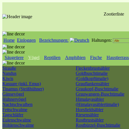
Zootierliste
Home
Einloggen
Bezeichnungen:
Haltungen:
Säugetiere
Vögel
Reptilien
Amphibien
Fische
Haustierras
Strauße
Fleckenbrustsäbler
Nandus
Goldbuschtimalie
Kiwis
(Goldkopftimalie)
Kasuare (inkl. Emus)
Grauflankensäbler
Tinamus (Steißhühner)
Graukopf-Buschtimalie
Gänsevögel
Grauwangen-Buschtimalie
Hühnervögel
Himalayasäbler
Nachtschwalben
(Himalayasäblertimalie)
Fettschwalme
Horsfieldsäbler
Tagschläfer
Riesensäbler
Eulenschwalme
Rostbrustsäbler
Höhlenschwalme
Rostbürzel-Buschtimalie