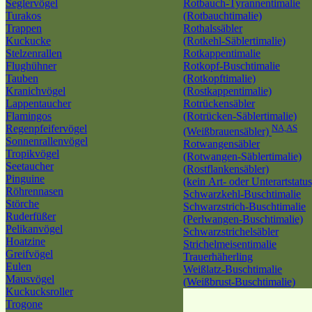
Seglervögel
Rotbauch-Tyrannentimalie
Turakos
(Rotbauchtimalie)
Trappen
Rothalssäbler
Kuckucke
(Rotkehl-Säblertimalie)
Stelzenrallen
Rotkappentimalie
Flughühner
Rotkopf-Buschtimalie
Tauben
(Rotkopftimalie)
Kranichvögel
(Rostkappentimalie)
Lappentaucher
Rotrückensäbler
Flamingos
(Rotrücken-Säblertimalie)
Regenpfeifervögel
NA,AS
(Weißbrauensäbler)
Sonnenrallenvögel
Rotwangensäbler
Tropikvögel
(Rotwangen-Säblertimalie)
Seetaucher
(Rostflankensäbler)
Pinguine
(kein Art- oder Unterartstatus
Röhrennasen
Schwarzkehl-Buschtimalie
Störche
Schwarzstrich-Buschtimalie
Ruderfüßer
(Perlwangen-Buschtimalie)
Pelikanvögel
Schwarzstrichelsäbler
Hoatzine
Strichelmeisentimalie
Greifvögel
Trauerhäherling
Eulen
Weißlatz-Buschtimalie
Mausvögel
(Weißbrust-Buschtimalie)
Kuckucksroller
Trogone