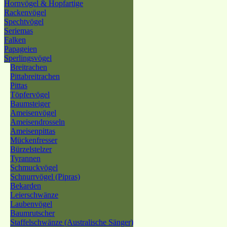
Hornvögel & Hopfartige
Rackenvögel
Spechtvögel
Seriemas
Falken
Papageien
Sperlingsvögel
Breitrachen
Pittabreitrachen
Pittas
Töpfervögel
Baumsteiger
Ameisenvögel
Ameisendrosseln
Ameisenpittas
Mückenfresser
Bürzelstelzer
Tyrannen
Schmuckvögel
Schnurrvögel (Pipras)
Bekarden
Leierschwänze
Laubenvögel
Baumrutscher
Staffelschwänze (Australische Sänger)