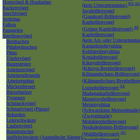
Hornvögel & Hopfartige
NA,AS
(kein Unterartenstatus)
Rackenvögel
Javabrillenvogel
Spechtvögel
(Graukopf-Brillenvogel)
Seriemas
Kapbrillenvogel
Falken
AF
(Grüner Kapbrillenvogel)
Papageien
Kapbrillenvogel
Sperlingsvögel
(kein Art- oder Unterartstatus
Breitrachen
Kastanienohryuhina
Pittabreitrachen
Kehlstreifenyuhina
Pittas
Keniabrillenvogel
Töpfervögel
Kikuyubrillenvogel
Baumsteiger
(Kikuyu-Bergbrillenvogel)
Ameisenvögel
Kilimandscharo-Brillenvogel
Ameisendrosseln
Ameisenpittas
(Kilimandscharo-Bergbrillen
Mückenfresser
AS
Luzonbrillenvogel
Bürzelstelzer
Madagaskarbrillenvogel
Tyrannen
Mangrovebrillenvogel
Schmuckvögel
Meisenyuhina
Schnurrvögel (Pipras)
(Schwarzkinn-Meisentimalie
Bekarden
(Zwergtimalie)
Leierschwänze
Molukkenbrillenvogel
Laubenvögel
Neukaledonien-Brillenvogel
Baumrutscher
AU
(Waldbrillenvogel)
Staffelschwänze (Australische Sänger)
Oranjebrillenvogel