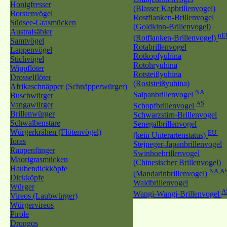
Honigfresser
(Blasser Kapbrillenvogel)
Borstenvögel
Rostflanken-Brillenvogel
Südsee-Grasmücken
(Goldkinn-Brillenvogel)
Australsäbler
nE
(Rotflanken-Brillenvogel)
Samtvögel
Rotabrillenvogel
Lappenvögel
Rotkopfyuhina
Stichvögel
Rotohryuhina
Wippflöter
Rotsteißyuhina
Drosselflöter
(Roststeißyuhina)
Afrikaschnäpper (Schnäpperwürger)
NA
Saipanbrillenvogel
Buschwürger
AS
Vangawürger
Schopfbrillenvogel
Brillenwürger
Schwarzstirn-Brillenvogel
Schwalbenstare
Senegalbrillenvogel
Würgerkrähen (Flötenvögel)
EU
(kein Unterartenstatus)
Ioras
Stejneger-Japanbrillenvogel
Raupenfänger
Swinhoebrillenvogel
Maorigrasmücken
(Chinesischer Brillenvogel)
Haubendickköpfe
NA,A
(Mandarinbrillenvogel)
Dickköpfe
Waldbrillenvogel
Würger
A
Wangi-Wangi-Brillenvogel
Vireos (Laubwürger)
Würgervireos
Pirole
Drongos