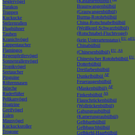
(Kastanienbülbül)
Seglervögel
Braunwangenbülbül
Turakos
(Grauwangenbülbül)
Trappen
Burma-Rotohrbülbül
Kuckucke
China-Rotschnabelbülbül
Stelzenrallen
(Weißkopf-Schwarzbülbül)
Flughühner
(Rotschnabel-Fluchtvogel)
Tauben
EU ,nE
Kranichvögel
(kein Unterartenstatus)
Lappentaucher
Chinabülbül
Flamingos
EU ,AS
(Chinesenbülbül)
Regenpfeifervögel
EU 
Chinesischer Rotohrbülbül
Sonnenrallenvögel
Dotterbülbül
Tropikvögel
Dreifarbenbülbül
Seetaucher
AF
Dunkelbülbül
Pinguine
Feueraugenbülbül
Röhrennasen
AF
Störche
(Maskenbülbül)
Ruderfüßer
AS
Finkenbülbül
Pelikanvögel
Flauschrückenbülbül
Hoatzine
(Wollrückenbülbül)
Greifvögel
Gabungraubülbül
Eulen
(Kamerungraubülbül)
Mausvögel
Gelbbartbülbül
Kuckucksroller
Gelbbauchbülbül
Trogone
Gelbkehl-Haarbülbül