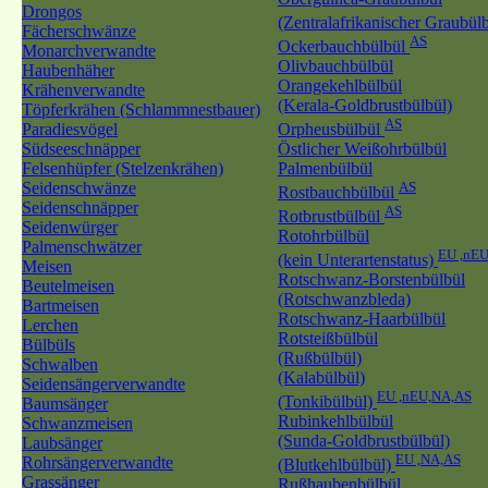
Drongos
(Zentralafrikanischer Graubül
Fächerschwänze
AS
Ockerbauchbülbül
Monarchverwandte
Olivbauchbülbül
Haubenhäher
Orangekehlbülbül
Krähenverwandte
(Kerala-Goldbrustbülbül)
Töpferkrähen (Schlammnestbauer)
AS
Paradiesvögel
Orpheusbülbül
Südseeschnäpper
Östlicher Weißohrbülbül
Felsenhüpfer (Stelzenkrähen)
Palmenbülbül
Seidenschwänze
AS
Rostbauchbülbül
Seidenschnäpper
AS
Rotbrustbülbül
Seidenwürger
Rotohrbülbül
Palmenschwätzer
EU ,nE
(kein Unterartenstatus)
Meisen
Rotschwanz-Borstenbülbül
Beutelmeisen
(Rotschwanzbleda)
Bartmeisen
Rotschwanz-Haarbülbül
Lerchen
Rotsteißbülbül
Bülbüls
(Rußbülbül)
Schwalben
(Kalabülbül)
Seidensängerverwandte
EU ,nEU,NA,AS
(Tonkibülbül)
Baumsänger
Rubinkehlbülbül
Schwanzmeisen
(Sunda-Goldbrustbülbül)
Laubsänger
EU ,NA,AS
Rohrsängerverwandte
(Blutkehlbülbül)
Grassänger
Rußhaubenbülbül