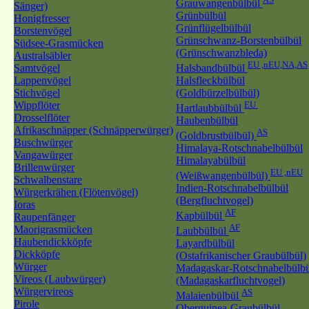
Grauwangenbülbül
Sänger)
Grünbülbül
Honigfresser
Grünflügelbülbül
Borstenvögel
Grünschwanz-Borstenbülbül
Südsee-Grasmücken
(Grünschwanzbleda)
Australsäbler
EU ,nEU,NA,AS
Samtvögel
Halsbandbülbül
Lappenvögel
Halsfleckbülbül
Stichvögel
(Goldbürzelbülbül)
Wippflöter
EU
Hartlaubbülbül
Drosselflöter
Haubenbülbül
Afrikaschnäpper (Schnäpperwürger)
AS
(Goldbrustbülbül)
Buschwürger
Himalaya-Rotschnabelbülbül
Vangawürger
Himalayabülbül
Brillenwürger
EU ,nEU
(Weißwangenbülbül)
Schwalbenstare
Indien-Rotschnabelbülbül
Würgerkrähen (Flötenvögel)
(Bergfluchtvogel)
Ioras
AF
Kapbülbül
Raupenfänger
AF
Maorigrasmücken
Laubbülbül
Haubendickköpfe
Layardbülbül
Dickköpfe
(Ostafrikanischer Graubülbül)
Würger
Madagaskar-Rotschnabelbülbü
Vireos (Laubwürger)
(Madagaskarfluchtvogel)
Würgervireos
AS
Malaienbülbül
Pirole
Oberguinea-Graubülbül