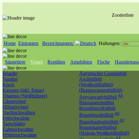
Zootierliste
Home
Einloggen
Bezeichnungen:
Haltungen:
Säugetiere
Vögel
Reptilien
Amphibien
Fische
Haustierras
Strauße
Ägyptischer Graubülbül
Nandus
Aschbülbül
Kiwis
(Weißkehlbülbül)
Kasuare (inkl. Emus)
(Braunwangenbülbül)
Tinamus (Steißhühner)
AS
Ayeyarwadybülbül
Gänsevögel
Blassaugenbülbül
Hühnervögel
Braunbauchbülbül
Nachtschwalben
AS
Braunbrustbülbül
Fettschwalme
AS
Braunhaubenbülbül
Tagschläfer
Braunmantelbülbül
Eulenschwalme
(Hainan-Weißkehlbülbül)
Höhlenschwalme
AS