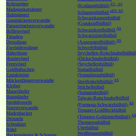
Rohrspötter
EU ,AS
(Kotilangbülbül)
Madagaskarsänger
nEU,AS
Schuppenbülbül
Halmsänger
Schwarzkappenbülbül
Grasmückenverwandte
(Graukopfbülbül)
Papageimeisenverwandte
AS
Schwarzkopfbülbül
Brillenvögel
Schwarzzügelbülbül
Timalien
AS
Drosslinge
(Augenstreifbülbül)
Zweigdrosslinge
Schwefelbülbül
Häherlinge
Seychellen-Rotschnabelbülbül
Honigvögel
(Dickschnabelbülbül)
Feenvögel
(Seychellenbülbül)
Goldhähnchen
Somalibülbül
Zaunkönige
(Somaligraubülbül)
Mückenfängerverwandte
AS
Streifenkehlbülbül
Kleiber
Strichelbülbül
Mauerläufer
(Sumatrabülbül)
Baumläufer
Taiwan-Rotschnabelbülbül
Spottdrosseln
AS
(Formosa-Schwarzbülbül)
Starenverwandte
Tengger-Goldfleckbülbül
Madenhacker
AS
(Tengger-Goldzügelbülbül)
Drosseln
Thompsonbülbül
Schmätzer
Uferbülbül
Rötel
Weißbrauenbülbül
Heckensänger & Schamas