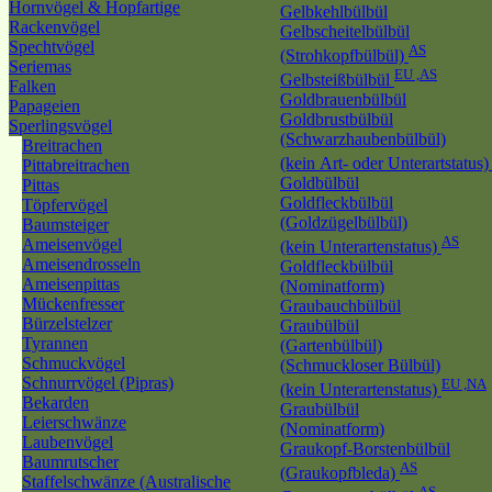
Hornvögel & Hopfartige
Gelbkehlbülbül
Rackenvögel
Gelbscheitelbülbül
Spechtvögel
AS
(Strohkopfbülbül)
Seriemas
EU ,AS
Gelbsteißbülbül
Falken
Goldbrauenbülbül
Papageien
Goldbrustbülbül
Sperlingsvögel
(Schwarzhaubenbülbül)
Breitrachen
(kein Art- oder Unterartstatus
Pittabreitrachen
Goldbülbül
Pittas
Goldfleckbülbül
Töpfervögel
(Goldzügelbülbül)
Baumsteiger
AS
Ameisenvögel
(kein Unterartenstatus)
Ameisendrosseln
Goldfleckbülbül
Ameisenpittas
(Nominatform)
Mückenfresser
Graubauchbülbül
Bürzelstelzer
Graubülbül
Tyrannen
(Gartenbülbül)
Schmuckvögel
(Schmuckloser Bülbül)
Schnurrvögel (Pipras)
EU ,NA
(kein Unterartenstatus)
Bekarden
Graubülbül
Leierschwänze
(Nominatform)
Laubenvögel
Graukopf-Borstenbülbül
Baumrutscher
AS
(Graukopfbleda)
Staffelschwänze (Australische
AS