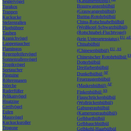
(Kastanienbülbül)
Seglervögel
Braunwangenbülbül
Turakos
(Grauwangenbülbül)
Trappen
Burma-Rotohrbülbül
Kuckucke
China-Rotschnabelbülbül
Stelzenrallen
(Weißkopf-Schwarzbülbül)
Flughühner
(Rotschnabel-Fluchtvogel)
Tauben
EU ,n
Kranichvögel
(kein Unterartenstatus)
Lappentaucher
Chinabülbül
Flamingos
EU ,AS
(Chinesenbülbül)
Regenpfeifervögel
E
Chinesischer Rotohrbülbül
Sonnenrallenvögel
Dotterbülbül
Tropikvögel
Dreifarbenbülbül
Seetaucher
AF
Dunkelbülbül
Pinguine
Feueraugenbülbül
Röhrennasen
AF
Störche
(Maskenbülbül)
Ruderfüßer
AS
Finkenbülbül
Pelikanvögel
Flauschrückenbülbül
Hoatzine
(Wollrückenbülbül)
Greifvögel
Gabungraubülbül
Eulen
(Kamerungraubülbül)
Mausvögel
Gelbbartbülbül
Kuckucksroller
Gelbbauchbülbül
Trogone
Gelbkehl-Haarbülbül