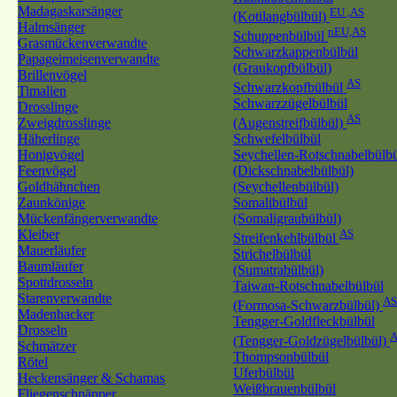
Madagaskarsänger
EU ,AS
(Kotilangbülbül)
Halmsänger
nEU,AS
Schuppenbülbül
Grasmückenverwandte
Schwarzkappenbülbül
Papageimeisenverwandte
(Graukopfbülbül)
Brillenvögel
AS
Schwarzkopfbülbül
Timalien
Schwarzzügelbülbül
Drosslinge
AS
Zweigdrosslinge
(Augenstreifbülbül)
Häherlinge
Schwefelbülbül
Honigvögel
Seychellen-Rotschnabelbülb
Feenvögel
(Dickschnabelbülbül)
Goldhähnchen
(Seychellenbülbül)
Zaunkönige
Somalibülbül
Mückenfängerverwandte
(Somaligraubülbül)
Kleiber
AS
Streifenkehlbülbül
Mauerläufer
Strichelbülbül
Baumläufer
(Sumatrabülbül)
Spottdrosseln
Taiwan-Rotschnabelbülbül
Starenverwandte
AS
(Formosa-Schwarzbülbül)
Madenhacker
Tengger-Goldfleckbülbül
Drosseln
A
(Tengger-Goldzügelbülbül)
Schmätzer
Thompsonbülbül
Rötel
Uferbülbül
Heckensänger & Schamas
Weißbrauenbülbül
Fliegenschnäpper