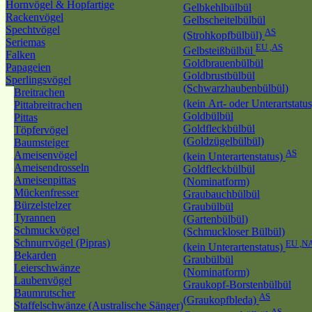
Hornvögel & Hopfartige
Gelbkehlbülbül
Rackenvögel
Gelbscheitelbülbül
Spechtvögel
AS
(Strohkopfbülbül)
Seriemas
EU ,AS
Gelbsteißbülbül
Falken
Goldbrauenbülbül
Papageien
Goldbrustbülbül
Sperlingsvögel
(Schwarzhaubenbülbül)
Breitrachen
(kein Art- oder Unterartstatu
Pittabreitrachen
Goldbülbül
Pittas
Goldfleckbülbül
Töpfervögel
(Goldzügelbülbül)
Baumsteiger
AS
Ameisenvögel
(kein Unterartenstatus)
Ameisendrosseln
Goldfleckbülbül
Ameisenpittas
(Nominatform)
Mückenfresser
Graubauchbülbül
Bürzelstelzer
Graubülbül
Tyrannen
(Gartenbülbül)
Schmuckvögel
(Schmuckloser Bülbül)
Schnurrvögel (Pipras)
EU ,N
(kein Unterartenstatus)
Bekarden
Graubülbül
Leierschwänze
(Nominatform)
Laubenvögel
Graukopf-Borstenbülbül
Baumrutscher
AS
(Graukopfbleda)
Staffelschwänze (Australische Sänger)
AS