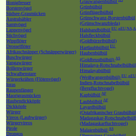
Grauwangenbülbül
Honigfresser
Grünbülbül
Borstenvögel
Grünflügelbülbül
Südsee-Grasmücken
Grünschwanz-Borstenbülbül
Australsäbler
(Grünschwanzbleda)
Samtvögel
EU ,nEU,NA,A
Lappenvögel
Halsbandbülbül
Stichvögel
Halsfleckbülbül
Wippflöter
(Goldbürzelbülbül)
Drosselflöter
EU
Hartlaubbülbül
Afrikaschnäpper (Schnäpperwürger)
Haubenbülbül
Buschwürger
AS
(Goldbrustbülbül)
Vangawürger
Himalaya-Rotschnabelbülbül
Brillenwürger
Himalayabülbül
Schwalbenstare
EU ,nEU
(Weißwangenbülbül)
Würgerkrähen (Flötenvögel)
Indien-Rotschnabelbülbül
Ioras
(Bergfluchtvogel)
Raupenfänger
AF
Kapbülbül
Maorigrasmücken
AF
Haubendickköpfe
Laubbülbül
Dickköpfe
Layardbülbül
Würger
(Ostafrikanischer Graubülbül
Vireos (Laubwürger)
Madagaskar-Rotschnabelbül
Würgervireos
(Madagaskarfluchtvogel)
Pirole
AS
Malaienbülbül
Drongos
Oberguinea-Graubülbül