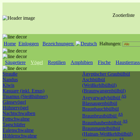
Zootierliste
Home
Einloggen
Bezeichnungen:
Haltungen:
Säugetiere
Vögel
Reptilien
Amphibien
Fische
Haustierras
Strauße
Ägyptischer Graubülbül
Nandus
Aschbülbül
Kiwis
(Weißkehlbülbül)
Kasuare (inkl. Emus)
(Braunwangenbülbül)
Tinamus (Steißhühner)
AS
Ayeyarwadybülbül
Gänsevögel
Blassaugenbülbül
Hühnervögel
Braunbauchbülbül
Nachtschwalben
AS
Braunbrustbülbül
Fettschwalme
AS
Braunhaubenbülbül
Tagschläfer
Braunmantelbülbül
Eulenschwalme
(Hainan-Weißkehlbülbül)
Höhlenschwalme
AS