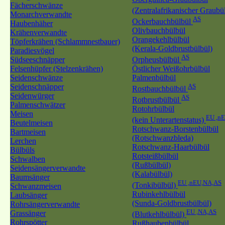
Fächerschwänze
(Zentralafrikanischer Graubü
Monarchverwandte
AS
Ockerbauchbülbül
Haubenhäher
Olivbauchbülbül
Krähenverwandte
Orangekehlbülbül
Töpferkrähen (Schlammnestbauer)
(Kerala-Goldbrustbülbül)
Paradiesvögel
AS
Südseeschnäpper
Orpheusbülbül
Felsenhüpfer (Stelzenkrähen)
Östlicher Weißohrbülbül
Seidenschwänze
Palmenbülbül
Seidenschnäpper
AS
Rostbauchbülbül
Seidenwürger
AS
Rotbrustbülbül
Palmenschwätzer
Rotohrbülbül
Meisen
EU ,n
(kein Unterartenstatus)
Beutelmeisen
Rotschwanz-Borstenbülbül
Bartmeisen
(Rotschwanzbleda)
Lerchen
Rotschwanz-Haarbülbül
Bülbüls
Rotsteißbülbül
Schwalben
(Rußbülbül)
Seidensängerverwandte
(Kalabülbül)
Baumsänger
EU ,nEU,NA,AS
(Tonkibülbül)
Schwanzmeisen
Rubinkehlbülbül
Laubsänger
(Sunda-Goldbrustbülbül)
Rohrsängerverwandte
EU ,NA,AS
Grassänger
(Blutkehlbülbül)
Rohrspötter
Rußhaubenbülbül