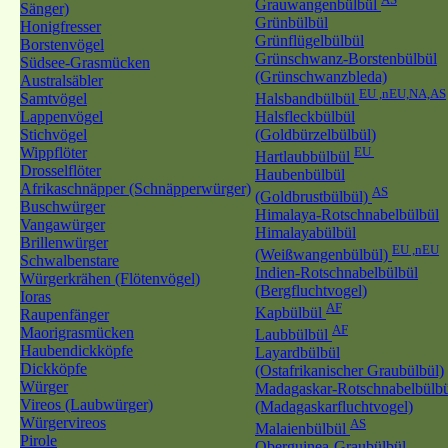
Grauwangenbülbül
Sänger)
Grünbülbül
Honigfresser
Grünflügelbülbül
Borstenvögel
Grünschwanz-Borstenbülbül
Südsee-Grasmücken
(Grünschwanzbleda)
Australsäbler
EU ,nEU,NA,AS
Samtvögel
Halsbandbülbül
Lappenvögel
Halsfleckbülbül
Stichvögel
(Goldbürzelbülbül)
Wippflöter
EU
Hartlaubbülbül
Drosselflöter
Haubenbülbül
Afrikaschnäpper (Schnäpperwürger)
AS
(Goldbrustbülbül)
Buschwürger
Himalaya-Rotschnabelbülbül
Vangawürger
Himalayabülbül
Brillenwürger
EU ,nEU
(Weißwangenbülbül)
Schwalbenstare
Indien-Rotschnabelbülbül
Würgerkrähen (Flötenvögel)
(Bergfluchtvogel)
Ioras
AF
Kapbülbül
Raupenfänger
AF
Maorigrasmücken
Laubbülbül
Haubendickköpfe
Layardbülbül
Dickköpfe
(Ostafrikanischer Graubülbül)
Würger
Madagaskar-Rotschnabelbülbü
Vireos (Laubwürger)
(Madagaskarfluchtvogel)
Würgervireos
AS
Malaienbülbül
Pirole
Oberguinea-Graubülbül