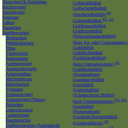
Hornvögel & Hopfartige
Gelbkehlbülbül
Rackenvögel
Gelbscheitelbülbül
Spechtvögel
AS
(Strohkopfbülbül)
Seriemas
EU ,AS
Gelbsteißbülbül
Falken
Goldbrauenbülbül
Papageien
Goldbrustbülbül
Sperlingsvögel
(Schwarzhaubenbülbül)
Breitrachen
(kein Art- oder Unterartstatus
Pittabreitrachen
Goldbülbül
Pittas
Goldfleckbülbül
Töpfervögel
(Goldzügelbülbül)
Baumsteiger
AS
Ameisenvögel
(kein Unterartenstatus)
Ameisendrosseln
Goldfleckbülbül
Ameisenpittas
(Nominatform)
Mückenfresser
Graubauchbülbül
Bürzelstelzer
Graubülbül
Tyrannen
(Gartenbülbül)
Schmuckvögel
(Schmuckloser Bülbül)
Schnurrvögel (Pipras)
EU ,NA
(kein Unterartenstatus)
Bekarden
Graubülbül
Leierschwänze
(Nominatform)
Laubenvögel
Graukopf-Borstenbülbül
Baumrutscher
AS
(Graukopfbleda)
Staffelschwänze (Australische
AS