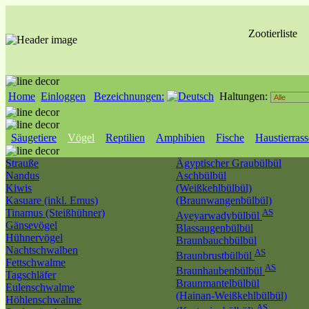
Zootierliste
Home
Einloggen
Bezeichnungen:
Haltungen:
Säugetiere
Vögel
Reptilien
Amphibien
Fische
Haustierras
Strauße
Ägyptischer Graubülbül
Nandus
Aschbülbül
Kiwis
(Weißkehlbülbül)
Kasuare (inkl. Emus)
(Braunwangenbülbül)
Tinamus (Steißhühner)
AS
Ayeyarwadybülbül
Gänsevögel
Blassaugenbülbül
Hühnervögel
Braunbauchbülbül
Nachtschwalben
AS
Braunbrustbülbül
Fettschwalme
AS
Braunhaubenbülbül
Tagschläfer
Braunmantelbülbül
Eulenschwalme
(Hainan-Weißkehlbülbül)
Höhlenschwalme
AS