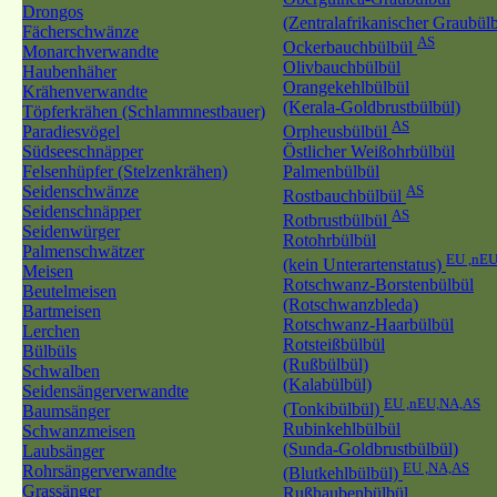
Drongos
(Zentralafrikanischer Graubül
Fächerschwänze
AS
Ockerbauchbülbül
Monarchverwandte
Olivbauchbülbül
Haubenhäher
Orangekehlbülbül
Krähenverwandte
(Kerala-Goldbrustbülbül)
Töpferkrähen (Schlammnestbauer)
AS
Paradiesvögel
Orpheusbülbül
Südseeschnäpper
Östlicher Weißohrbülbül
Felsenhüpfer (Stelzenkrähen)
Palmenbülbül
Seidenschwänze
AS
Rostbauchbülbül
Seidenschnäpper
AS
Rotbrustbülbül
Seidenwürger
Rotohrbülbül
Palmenschwätzer
EU ,nE
(kein Unterartenstatus)
Meisen
Rotschwanz-Borstenbülbül
Beutelmeisen
(Rotschwanzbleda)
Bartmeisen
Rotschwanz-Haarbülbül
Lerchen
Rotsteißbülbül
Bülbüls
(Rußbülbül)
Schwalben
(Kalabülbül)
Seidensängerverwandte
EU ,nEU,NA,AS
(Tonkibülbül)
Baumsänger
Rubinkehlbülbül
Schwanzmeisen
(Sunda-Goldbrustbülbül)
Laubsänger
EU ,NA,AS
Rohrsängerverwandte
(Blutkehlbülbül)
Grassänger
Rußhaubenbülbül