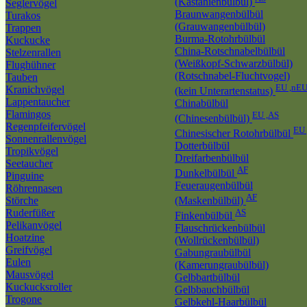
(Kastanienbülbül)
Seglervögel
Braunwangenbülbül
Turakos
(Grauwangenbülbül)
Trappen
Burma-Rotohrbülbül
Kuckucke
China-Rotschnabelbülbül
Stelzenrallen
(Weißkopf-Schwarzbülbül)
Flughühner
(Rotschnabel-Fluchtvogel)
Tauben
EU ,nE
Kranichvögel
(kein Unterartenstatus)
Lappentaucher
Chinabülbül
Flamingos
EU ,AS
(Chinesenbülbül)
Regenpfeifervögel
EU 
Chinesischer Rotohrbülbül
Sonnenrallenvögel
Dotterbülbül
Tropikvögel
Dreifarbenbülbül
Seetaucher
AF
Dunkelbülbül
Pinguine
Feueraugenbülbül
Röhrennasen
AF
Störche
(Maskenbülbül)
Ruderfüßer
AS
Finkenbülbül
Pelikanvögel
Flauschrückenbülbül
Hoatzine
(Wollrückenbülbül)
Greifvögel
Gabungraubülbül
Eulen
(Kamerungraubülbül)
Mausvögel
Gelbbartbülbül
Kuckucksroller
Gelbbauchbülbül
Trogone
Gelbkehl-Haarbülbül