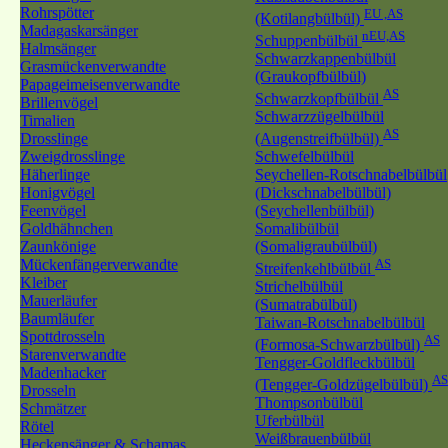
Rohrspötter
EU ,AS
(Kotilangbülbül)
Madagaskarsänger
nEU,AS
Schuppenbülbül
Halmsänger
Schwarzkappenbülbül
Grasmückenverwandte
(Graukopfbülbül)
Papageimeisenverwandte
AS
Schwarzkopfbülbül
Brillenvögel
Schwarzzügelbülbül
Timalien
AS
Drosslinge
(Augenstreifbülbül)
Zweigdrosslinge
Schwefelbülbül
Häherlinge
Seychellen-Rotschnabelbülbül
Honigvögel
(Dickschnabelbülbül)
Feenvögel
(Seychellenbülbül)
Goldhähnchen
Somalibülbül
Zaunkönige
(Somaligraubülbül)
Mückenfängerverwandte
AS
Streifenkehlbülbül
Kleiber
Strichelbülbül
Mauerläufer
(Sumatrabülbül)
Baumläufer
Taiwan-Rotschnabelbülbül
Spottdrosseln
AS
(Formosa-Schwarzbülbül)
Starenverwandte
Tengger-Goldfleckbülbül
Madenhacker
AS
(Tengger-Goldzügelbülbül)
Drosseln
Thompsonbülbül
Schmätzer
Uferbülbül
Rötel
Weißbrauenbülbül
Heckensänger & Schamas