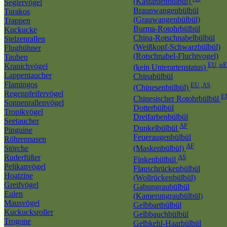
(Kastanienbülbül)
Seglervögel
Braunwangenbülbül
Turakos
(Grauwangenbülbül)
Trappen
Burma-Rotohrbülbül
Kuckucke
China-Rotschnabelbülbül
Stelzenrallen
(Weißkopf-Schwarzbülbül)
Flughühner
(Rotschnabel-Fluchtvogel)
Tauben
EU ,n
Kranichvögel
(kein Unterartenstatus)
Lappentaucher
Chinabülbül
Flamingos
EU ,AS
(Chinesenbülbül)
Regenpfeifervögel
E
Chinesischer Rotohrbülbül
Sonnenrallenvögel
Dotterbülbül
Tropikvögel
Dreifarbenbülbül
Seetaucher
AF
Dunkelbülbül
Pinguine
Feueraugenbülbül
Röhrennasen
AF
Störche
(Maskenbülbül)
Ruderfüßer
AS
Finkenbülbül
Pelikanvögel
Flauschrückenbülbül
Hoatzine
(Wollrückenbülbül)
Greifvögel
Gabungraubülbül
Eulen
(Kamerungraubülbül)
Mausvögel
Gelbbartbülbül
Kuckucksroller
Gelbbauchbülbül
Trogone
Gelbkehl-Haarbülbül