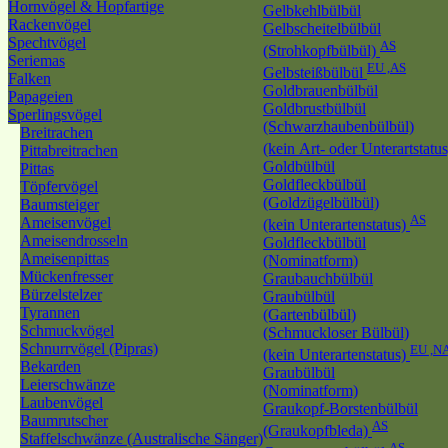
Hornvögel & Hopfartige
Gelbkehlbülbül
Rackenvögel
Gelbscheitelbülbül
Spechtvögel
AS
(Strohkopfbülbül)
Seriemas
EU ,AS
Gelbsteißbülbül
Falken
Goldbrauenbülbül
Papageien
Goldbrustbülbül
Sperlingsvögel
(Schwarzhaubenbülbül)
Breitrachen
(kein Art- oder Unterartstatu
Pittabreitrachen
Goldbülbül
Pittas
Goldfleckbülbül
Töpfervögel
(Goldzügelbülbül)
Baumsteiger
AS
Ameisenvögel
(kein Unterartenstatus)
Ameisendrosseln
Goldfleckbülbül
Ameisenpittas
(Nominatform)
Mückenfresser
Graubauchbülbül
Bürzelstelzer
Graubülbül
Tyrannen
(Gartenbülbül)
Schmuckvögel
(Schmuckloser Bülbül)
Schnurrvögel (Pipras)
EU ,N
(kein Unterartenstatus)
Bekarden
Graubülbül
Leierschwänze
(Nominatform)
Laubenvögel
Graukopf-Borstenbülbül
Baumrutscher
AS
(Graukopfbleda)
Staffelschwänze (Australische Sänger)
AS