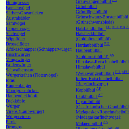
Grauwangenbülbül
Honigfresser
Grünbülbül
Borstenvögel
Grünflügelbülbül
Südsee-Grasmücken
Grünschwanz-Borstenbülbül
Australsäbler
(Grünschwanzbleda)
Samtvögel
EU ,nEU,NA,A
Lappenvögel
Halsbandbülbül
Stichvögel
Halsfleckbülbül
Wippflöter
(Goldbürzelbülbül)
Drosselflöter
EU
Hartlaubbülbül
Afrikaschnäpper (Schnäpperwürger)
Haubenbülbül
Buschwürger
AS
(Goldbrustbülbül)
Vangawürger
Himalaya-Rotschnabelbülbül
Brillenwürger
Himalayabülbül
Schwalbenstare
EU ,nEU
(Weißwangenbülbül)
Würgerkrähen (Flötenvögel)
Indien-Rotschnabelbülbül
Ioras
(Bergfluchtvogel)
Raupenfänger
AF
Kapbülbül
Maorigrasmücken
AF
Haubendickköpfe
Laubbülbül
Dickköpfe
Layardbülbül
Würger
(Ostafrikanischer Graubülbül
Vireos (Laubwürger)
Madagaskar-Rotschnabelbül
Würgervireos
(Madagaskarfluchtvogel)
Pirole
AS
Malaienbülbül
Drongos
Oberguinea-Graubülbül