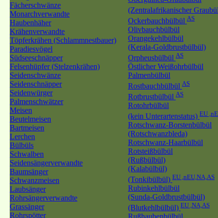
Fächerschwänze
(Zentralafrikanischer Graubü
Monarchverwandte
AS
Ockerbauchbülbül
Haubenhäher
Olivbauchbülbül
Krähenverwandte
Orangekehlbülbül
Töpferkrähen (Schlammnestbauer)
(Kerala-Goldbrustbülbül)
Paradiesvögel
AS
Südseeschnäpper
Orpheusbülbül
Felsenhüpfer (Stelzenkrähen)
Östlicher Weißohrbülbül
Seidenschwänze
Palmenbülbül
Seidenschnäpper
AS
Rostbauchbülbül
Seidenwürger
AS
Rotbrustbülbül
Palmenschwätzer
Rotohrbülbül
Meisen
EU ,n
(kein Unterartenstatus)
Beutelmeisen
Rotschwanz-Borstenbülbül
Bartmeisen
(Rotschwanzbleda)
Lerchen
Rotschwanz-Haarbülbül
Bülbüls
Rotsteißbülbül
Schwalben
(Rußbülbül)
Seidensängerverwandte
(Kalabülbül)
Baumsänger
EU ,nEU,NA,AS
(Tonkibülbül)
Schwanzmeisen
Rubinkehlbülbül
Laubsänger
(Sunda-Goldbrustbülbül)
Rohrsängerverwandte
EU ,NA,AS
Grassänger
(Blutkehlbülbül)
Rohrspötter
Rußhaubenbülbül