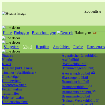
Zootierliste
Home
Einloggen
Bezeichnungen:
Haltungen:
Säugetiere
Vögel
Reptilien
Amphibien
Fische
Haustierras
Strauße
Ägyptischer Graubülbül
Nandus
Aschbülbül
Kiwis
(Weißkehlbülbül)
Kasuare (inkl. Emus)
(Braunwangenbülbül)
Tinamus (Steißhühner)
AS
Ayeyarwadybülbül
Gänsevögel
Blassaugenbülbül
Hühnervögel
Braunbauchbülbül
Nachtschwalben
AS
Braunbrustbülbül
Fettschwalme
AS
Braunhaubenbülbül
Tagschläfer
Braunmantelbülbül
Eulenschwalme
(Hainan-Weißkehlbülbül)
Höhlenschwalme
AS