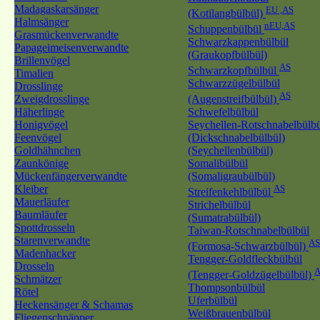
Madagaskarsänger
EU ,AS
(Kotilangbülbül)
Halmsänger
nEU,AS
Schuppenbülbül
Grasmückenverwandte
Schwarzkappenbülbül
Papageimeisenverwandte
(Graukopfbülbül)
Brillenvögel
AS
Schwarzkopfbülbül
Timalien
Schwarzzügelbülbül
Drosslinge
AS
Zweigdrosslinge
(Augenstreifbülbül)
Häherlinge
Schwefelbülbül
Honigvögel
Seychellen-Rotschnabelbülb
Feenvögel
(Dickschnabelbülbül)
Goldhähnchen
(Seychellenbülbül)
Zaunkönige
Somalibülbül
Mückenfängerverwandte
(Somaligraubülbül)
Kleiber
AS
Streifenkehlbülbül
Mauerläufer
Strichelbülbül
Baumläufer
(Sumatrabülbül)
Spottdrosseln
Taiwan-Rotschnabelbülbül
Starenverwandte
AS
(Formosa-Schwarzbülbül)
Madenhacker
Tengger-Goldfleckbülbül
Drosseln
A
(Tengger-Goldzügelbülbül)
Schmätzer
Thompsonbülbül
Rötel
Uferbülbül
Heckensänger & Schamas
Weißbrauenbülbül
Fliegenschnäpper