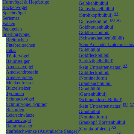
Hornvögel & Hopfartige
Gelbkehlbülbül
Rackenvögel
Gelbscheitelbülbül
Spechtvögel
AS
(Strohkopfbülbül)
Seriemas
EU ,AS
Gelbsteißbülbül
Falken
Goldbrauenbülbül
Papageien
Goldbrustbülbül
Sperlingsvögel
(Schwarzhaubenbülbül)
Breitrachen
(kein Art- oder Unterartstatu
Pittabreitrachen
Goldbülbül
Pittas
Goldfleckbülbül
Töpfervögel
(Goldzügelbülbül)
Baumsteiger
AS
Ameisenvögel
(kein Unterartenstatus)
Ameisendrosseln
Goldfleckbülbül
Ameisenpittas
(Nominatform)
Mückenfresser
Graubauchbülbül
Bürzelstelzer
Graubülbül
Tyrannen
(Gartenbülbül)
Schmuckvögel
(Schmuckloser Bülbül)
Schnurrvögel (Pipras)
EU ,N
(kein Unterartenstatus)
Bekarden
Graubülbül
Leierschwänze
(Nominatform)
Laubenvögel
Graukopf-Borstenbülbül
Baumrutscher
AS
(Graukopfbleda)
Staffelschwänze (Australische Sänger)
AS