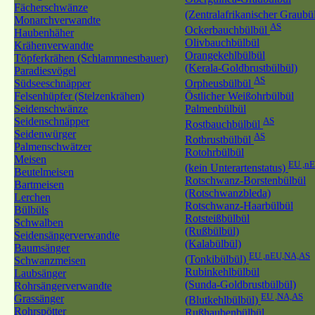
Fächerschwänze
(Zentralafrikanischer Graubü
Monarchverwandte
AS
Ockerbauchbülbül
Haubenhäher
Olivbauchbülbül
Krähenverwandte
Orangekehlbülbül
Töpferkrähen (Schlammnestbauer)
(Kerala-Goldbrustbülbül)
Paradiesvögel
AS
Südseeschnäpper
Orpheusbülbül
Felsenhüpfer (Stelzenkrähen)
Östlicher Weißohrbülbül
Seidenschwänze
Palmenbülbül
Seidenschnäpper
AS
Rostbauchbülbül
Seidenwürger
AS
Rotbrustbülbül
Palmenschwätzer
Rotohrbülbül
Meisen
EU ,n
(kein Unterartenstatus)
Beutelmeisen
Rotschwanz-Borstenbülbül
Bartmeisen
(Rotschwanzbleda)
Lerchen
Rotschwanz-Haarbülbül
Bülbüls
Rotsteißbülbül
Schwalben
(Rußbülbül)
Seidensängerverwandte
(Kalabülbül)
Baumsänger
EU ,nEU,NA,AS
(Tonkibülbül)
Schwanzmeisen
Rubinkehlbülbül
Laubsänger
(Sunda-Goldbrustbülbül)
Rohrsängerverwandte
EU ,NA,AS
Grassänger
(Blutkehlbülbül)
Rohrspötter
Rußhaubenbülbül