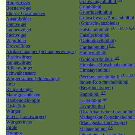
Grauwangenbülbül
Honigfresser
Grünbülbül
Borstenvögel
Grünflügelbülbül
Südsee-Grasmücken
Grünschwanz-Borstenbülbül
Australsäbler
(Grünschwanzbleda)
Samtvögel
EU ,nEU,NA,A
Lappenvögel
Halsbandbülbül
Stichvögel
Halsfleckbülbül
Wippflöter
(Goldbürzelbülbül)
Drosselflöter
EU
Hartlaubbülbül
Afrikaschnäpper (Schnäpperwürger)
Haubenbülbül
Buschwürger
AS
(Goldbrustbülbül)
Vangawürger
Himalaya-Rotschnabelbülbül
Brillenwürger
Himalayabülbül
Schwalbenstare
EU ,nEU
(Weißwangenbülbül)
Würgerkrähen (Flötenvögel)
Indien-Rotschnabelbülbül
Ioras
(Bergfluchtvogel)
Raupenfänger
AF
Kapbülbül
Maorigrasmücken
AF
Haubendickköpfe
Laubbülbül
Dickköpfe
Layardbülbül
Würger
(Ostafrikanischer Graubülbül
Vireos (Laubwürger)
Madagaskar-Rotschnabelbül
Würgervireos
(Madagaskarfluchtvogel)
Pirole
AS
Malaienbülbül
Drongos
Oberguinea-Graubülbül