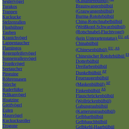
(Kastanienbülbül)
Seglervögel
Braunwangenbülbül
Turakos
(Grauwangenbülbül)
Trappen
Burma-Rotohrbülbül
Kuckucke
China-Rotschnabelbülbül
Stelzenrallen
(Weißkopf-Schwarzbülbül)
Flughühner
(Rotschnabel-Fluchtvogel)
Tauben
EU ,n
Kranichvögel
(kein Unterartenstatus)
Lappentaucher
Chinabülbül
Flamingos
EU ,AS
(Chinesenbülbül)
Regenpfeifervögel
E
Chinesischer Rotohrbülbül
Sonnenrallenvögel
Dotterbülbül
Tropikvögel
Dreifarbenbülbül
Seetaucher
AF
Dunkelbülbül
Pinguine
Feueraugenbülbül
Röhrennasen
AF
Störche
(Maskenbülbül)
Ruderfüßer
AS
Finkenbülbül
Pelikanvögel
Flauschrückenbülbül
Hoatzine
(Wollrückenbülbül)
Greifvögel
Gabungraubülbül
Eulen
(Kamerungraubülbül)
Mausvögel
Gelbbartbülbül
Kuckucksroller
Gelbbauchbülbül
Trogone
Gelbkehl-Haarbülbül