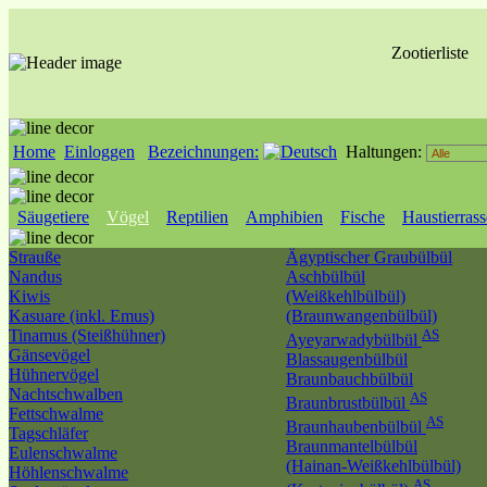
Zootierliste
Home
Einloggen
Bezeichnungen:
Haltungen:
Säugetiere
Vögel
Reptilien
Amphibien
Fische
Haustierras
Strauße
Ägyptischer Graubülbül
Nandus
Aschbülbül
Kiwis
(Weißkehlbülbül)
Kasuare (inkl. Emus)
(Braunwangenbülbül)
Tinamus (Steißhühner)
AS
Ayeyarwadybülbül
Gänsevögel
Blassaugenbülbül
Hühnervögel
Braunbauchbülbül
Nachtschwalben
AS
Braunbrustbülbül
Fettschwalme
AS
Braunhaubenbülbül
Tagschläfer
Braunmantelbülbül
Eulenschwalme
(Hainan-Weißkehlbülbül)
Höhlenschwalme
AS