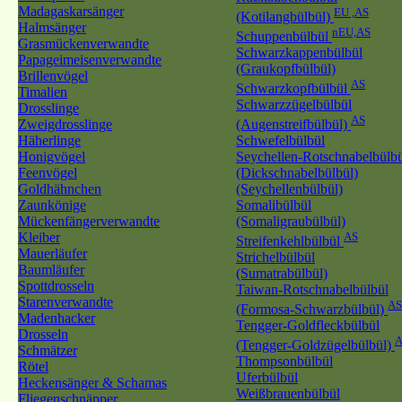
Madagaskarsänger
EU ,AS
(Kotilangbülbül)
Halmsänger
nEU,AS
Schuppenbülbül
Grasmückenverwandte
Schwarzkappenbülbül
Papageimeisenverwandte
(Graukopfbülbül)
Brillenvögel
AS
Schwarzkopfbülbül
Timalien
Schwarzzügelbülbül
Drosslinge
AS
Zweigdrosslinge
(Augenstreifbülbül)
Häherlinge
Schwefelbülbül
Honigvögel
Seychellen-Rotschnabelbülb
Feenvögel
(Dickschnabelbülbül)
Goldhähnchen
(Seychellenbülbül)
Zaunkönige
Somalibülbül
Mückenfängerverwandte
(Somaligraubülbül)
Kleiber
AS
Streifenkehlbülbül
Mauerläufer
Strichelbülbül
Baumläufer
(Sumatrabülbül)
Spottdrosseln
Taiwan-Rotschnabelbülbül
Starenverwandte
AS
(Formosa-Schwarzbülbül)
Madenhacker
Tengger-Goldfleckbülbül
Drosseln
A
(Tengger-Goldzügelbülbül)
Schmätzer
Thompsonbülbül
Rötel
Uferbülbül
Heckensänger & Schamas
Weißbrauenbülbül
Fliegenschnäpper