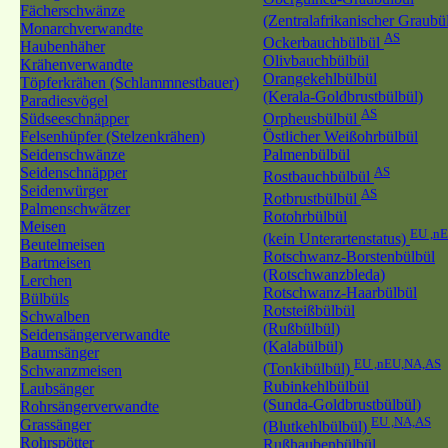
Fächerschwänze
(Zentralafrikanischer Graubü
Monarchverwandte
AS
Ockerbauchbülbül
Haubenhäher
Olivbauchbülbül
Krähenverwandte
Orangekehlbülbül
Töpferkrähen (Schlammnestbauer)
(Kerala-Goldbrustbülbül)
Paradiesvögel
AS
Südseeschnäpper
Orpheusbülbül
Felsenhüpfer (Stelzenkrähen)
Östlicher Weißohrbülbül
Seidenschwänze
Palmenbülbül
Seidenschnäpper
AS
Rostbauchbülbül
Seidenwürger
AS
Rotbrustbülbül
Palmenschwätzer
Rotohrbülbül
Meisen
EU ,n
(kein Unterartenstatus)
Beutelmeisen
Rotschwanz-Borstenbülbül
Bartmeisen
(Rotschwanzbleda)
Lerchen
Rotschwanz-Haarbülbül
Bülbüls
Rotsteißbülbül
Schwalben
(Rußbülbül)
Seidensängerverwandte
(Kalabülbül)
Baumsänger
EU ,nEU,NA,AS
(Tonkibülbül)
Schwanzmeisen
Rubinkehlbülbül
Laubsänger
(Sunda-Goldbrustbülbül)
Rohrsängerverwandte
EU ,NA,AS
Grassänger
(Blutkehlbülbül)
Rohrspötter
Rußhaubenbülbül