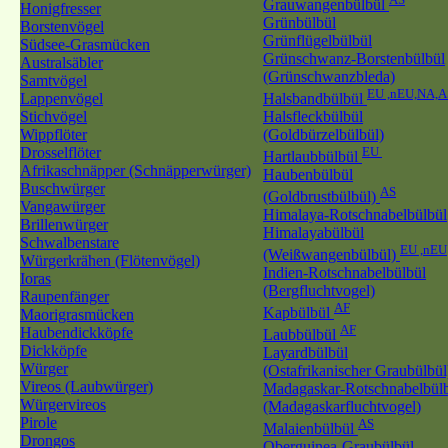
Grauwangenbülbül
Honigfresser
Grünbülbül
Borstenvögel
Grünflügelbülbül
Südsee-Grasmücken
Grünschwanz-Borstenbülbül
Australsäbler
(Grünschwanzbleda)
Samtvögel
EU ,nEU,NA,A
Lappenvögel
Halsbandbülbül
Stichvögel
Halsfleckbülbül
Wippflöter
(Goldbürzelbülbül)
Drosselflöter
EU
Hartlaubbülbül
Afrikaschnäpper (Schnäpperwürger)
Haubenbülbül
Buschwürger
AS
(Goldbrustbülbül)
Vangawürger
Himalaya-Rotschnabelbülbül
Brillenwürger
Himalayabülbül
Schwalbenstare
EU ,nEU
(Weißwangenbülbül)
Würgerkrähen (Flötenvögel)
Indien-Rotschnabelbülbül
Ioras
(Bergfluchtvogel)
Raupenfänger
AF
Kapbülbül
Maorigrasmücken
AF
Haubendickköpfe
Laubbülbül
Dickköpfe
Layardbülbül
Würger
(Ostafrikanischer Graubülbül
Vireos (Laubwürger)
Madagaskar-Rotschnabelbül
Würgervireos
(Madagaskarfluchtvogel)
Pirole
AS
Malaienbülbül
Drongos
Oberguinea-Graubülbül