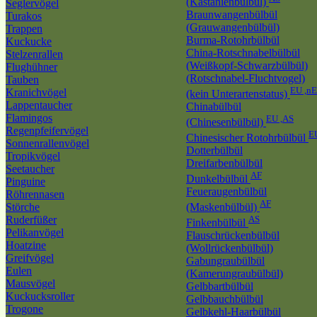
(Kastanienbülbül)
Seglervögel
Braunwangenbülbül
Turakos
(Grauwangenbülbül)
Trappen
Burma-Rotohrbülbül
Kuckucke
China-Rotschnabelbülbül
Stelzenrallen
(Weißkopf-Schwarzbülbül)
Flughühner
(Rotschnabel-Fluchtvogel)
Tauben
EU ,n
Kranichvögel
(kein Unterartenstatus)
Lappentaucher
Chinabülbül
Flamingos
EU ,AS
(Chinesenbülbül)
Regenpfeifervögel
E
Chinesischer Rotohrbülbül
Sonnenrallenvögel
Dotterbülbül
Tropikvögel
Dreifarbenbülbül
Seetaucher
AF
Dunkelbülbül
Pinguine
Feueraugenbülbül
Röhrennasen
AF
Störche
(Maskenbülbül)
Ruderfüßer
AS
Finkenbülbül
Pelikanvögel
Flauschrückenbülbül
Hoatzine
(Wollrückenbülbül)
Greifvögel
Gabungraubülbül
Eulen
(Kamerungraubülbül)
Mausvögel
Gelbbartbülbül
Kuckucksroller
Gelbbauchbülbül
Trogone
Gelbkehl-Haarbülbül