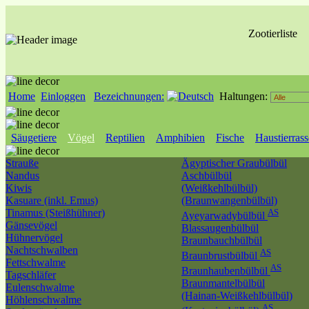
Zootierliste
Home
Einloggen
Bezeichnungen:
Haltungen:
Säugetiere
Vögel
Reptilien
Amphibien
Fische
Haustierras
Strauße
Ägyptischer Graubülbül
Nandus
Aschbülbül
Kiwis
(Weißkehlbülbül)
Kasuare (inkl. Emus)
(Braunwangenbülbül)
Tinamus (Steißhühner)
AS
Ayeyarwadybülbül
Gänsevögel
Blassaugenbülbül
Hühnervögel
Braunbauchbülbül
Nachtschwalben
AS
Braunbrustbülbül
Fettschwalme
AS
Braunhaubenbülbül
Tagschläfer
Braunmantelbülbül
Eulenschwalme
(Hainan-Weißkehlbülbül)
Höhlenschwalme
AS