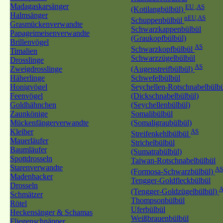
Madagaskarsänger
EU ,AS
(Kotilangbülbül)
Halmsänger
nEU,AS
Schuppenbülbül
Grasmückenverwandte
Schwarzkappenbülbül
Papageimeisenverwandte
(Graukopfbülbül)
Brillenvögel
AS
Schwarzkopfbülbül
Timalien
Schwarzzügelbülbül
Drosslinge
AS
Zweigdrosslinge
(Augenstreifbülbül)
Häherlinge
Schwefelbülbül
Honigvögel
Seychellen-Rotschnabelbülb
Feenvögel
(Dickschnabelbülbül)
Goldhähnchen
(Seychellenbülbül)
Zaunkönige
Somalibülbül
Mückenfängerverwandte
(Somaligraubülbül)
Kleiber
AS
Streifenkehlbülbül
Mauerläufer
Strichelbülbül
Baumläufer
(Sumatrabülbül)
Spottdrosseln
Taiwan-Rotschnabelbülbül
Starenverwandte
AS
(Formosa-Schwarzbülbül)
Madenhacker
Tengger-Goldfleckbülbül
Drosseln
A
(Tengger-Goldzügelbülbül)
Schmätzer
Thompsonbülbül
Rötel
Uferbülbül
Heckensänger & Schamas
Weißbrauenbülbül
Fliegenschnäpper