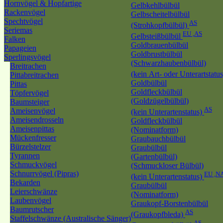
Hornvögel & Hopfartige
Gelbkehlbülbül
Rackenvögel
Gelbscheitelbülbül
Spechtvögel
AS
(Strohkopfbülbül)
Seriemas
EU ,AS
Gelbsteißbülbül
Falken
Goldbrauenbülbül
Papageien
Goldbrustbülbül
Sperlingsvögel
(Schwarzhaubenbülbül)
Breitrachen
(kein Art- oder Unterartstatu
Pittabreitrachen
Goldbülbül
Pittas
Goldfleckbülbül
Töpfervögel
(Goldzügelbülbül)
Baumsteiger
AS
Ameisenvögel
(kein Unterartenstatus)
Ameisendrosseln
Goldfleckbülbül
Ameisenpittas
(Nominatform)
Mückenfresser
Graubauchbülbül
Bürzelstelzer
Graubülbül
Tyrannen
(Gartenbülbül)
Schmuckvögel
(Schmuckloser Bülbül)
Schnurrvögel (Pipras)
EU ,N
(kein Unterartenstatus)
Bekarden
Graubülbül
Leierschwänze
(Nominatform)
Laubenvögel
Graukopf-Borstenbülbül
Baumrutscher
AS
(Graukopfbleda)
Staffelschwänze (Australische Sänger)
AS