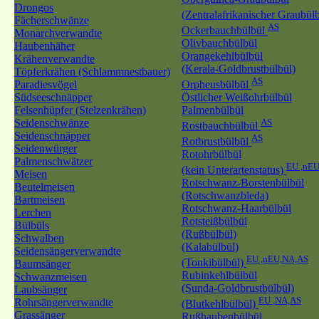
Drongos
(Zentralafrikanischer Graubül
Fächerschwänze
AS
Ockerbauchbülbül
Monarchverwandte
Olivbauchbülbül
Haubenhäher
Orangekehlbülbül
Krähenverwandte
(Kerala-Goldbrustbülbül)
Töpferkrähen (Schlammnestbauer)
AS
Paradiesvögel
Orpheusbülbül
Südseeschnäpper
Östlicher Weißohrbülbül
Felsenhüpfer (Stelzenkrähen)
Palmenbülbül
Seidenschwänze
AS
Rostbauchbülbül
Seidenschnäpper
AS
Rotbrustbülbül
Seidenwürger
Rotohrbülbül
Palmenschwätzer
EU ,nE
(kein Unterartenstatus)
Meisen
Rotschwanz-Borstenbülbül
Beutelmeisen
(Rotschwanzbleda)
Bartmeisen
Rotschwanz-Haarbülbül
Lerchen
Rotsteißbülbül
Bülbüls
(Rußbülbül)
Schwalben
(Kalabülbül)
Seidensängerverwandte
EU ,nEU,NA,AS
(Tonkibülbül)
Baumsänger
Rubinkehlbülbül
Schwanzmeisen
(Sunda-Goldbrustbülbül)
Laubsänger
EU ,NA,AS
Rohrsängerverwandte
(Blutkehlbülbül)
Grassänger
Rußhaubenbülbül