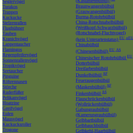
(Kastanienbülbül)
Seglervögel
Braunwangenbülbül
Turakos
(Grauwangenbülbül)
Trappen
Burma-Rotohrbülbül
Kuckucke
China-Rotschnabelbülbül
Stelzenrallen
(Weißkopf-Schwarzbülbül)
Flughühner
(Rotschnabel-Fluchtvogel)
Tauben
EU ,nE
Kranichvögel
(kein Unterartenstatus)
Lappentaucher
Chinabülbül
Flamingos
EU ,AS
(Chinesenbülbül)
Regenpfeifervögel
EU 
Chinesischer Rotohrbülbül
Sonnenrallenvögel
Dotterbülbül
Tropikvögel
Dreifarbenbülbül
Seetaucher
AF
Dunkelbülbül
Pinguine
Feueraugenbülbül
Röhrennasen
AF
Störche
(Maskenbülbül)
Ruderfüßer
AS
Finkenbülbül
Pelikanvögel
Flauschrückenbülbül
Hoatzine
(Wollrückenbülbül)
Greifvögel
Gabungraubülbül
Eulen
(Kamerungraubülbül)
Mausvögel
Gelbbartbülbül
Kuckucksroller
Gelbbauchbülbül
Trogone
Gelbkehl-Haarbülbül