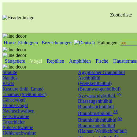
Zootierliste
Home
Einloggen
Bezeichnungen:
Haltungen:
Säugetiere
Vögel
Reptilien
Amphibien
Fische
Haustierras
Strauße
Ägyptischer Graubülbül
Nandus
Aschbülbül
Kiwis
(Weißkehlbülbül)
Kasuare (inkl. Emus)
(Braunwangenbülbül)
Tinamus (Steißhühner)
AS
Ayeyarwadybülbül
Gänsevögel
Blassaugenbülbül
Hühnervögel
Braunbauchbülbül
Nachtschwalben
AS
Braunbrustbülbül
Fettschwalme
AS
Braunhaubenbülbül
Tagschläfer
Braunmantelbülbül
Eulenschwalme
(Hainan-Weißkehlbülbül)
Höhlenschwalme
AS