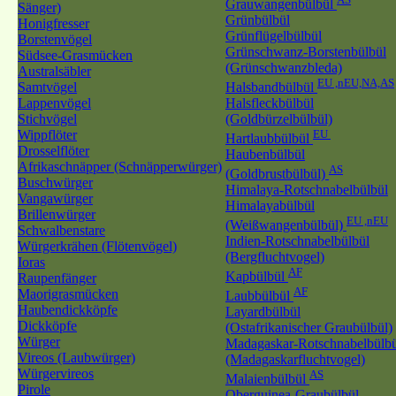
Grauwangenbülbül
Sänger)
Grünbülbül
Honigfresser
Grünflügelbülbül
Borstenvögel
Grünschwanz-Borstenbülbül
Südsee-Grasmücken
(Grünschwanzbleda)
Australsäbler
EU ,nEU,NA,AS
Samtvögel
Halsbandbülbül
Lappenvögel
Halsfleckbülbül
Stichvögel
(Goldbürzelbülbül)
Wippflöter
EU
Hartlaubbülbül
Drosselflöter
Haubenbülbül
Afrikaschnäpper (Schnäpperwürger)
AS
(Goldbrustbülbül)
Buschwürger
Himalaya-Rotschnabelbülbül
Vangawürger
Himalayabülbül
Brillenwürger
EU ,nEU
(Weißwangenbülbül)
Schwalbenstare
Indien-Rotschnabelbülbül
Würgerkrähen (Flötenvögel)
(Bergfluchtvogel)
Ioras
AF
Kapbülbül
Raupenfänger
AF
Maorigrasmücken
Laubbülbül
Haubendickköpfe
Layardbülbül
Dickköpfe
(Ostafrikanischer Graubülbül)
Würger
Madagaskar-Rotschnabelbülbü
Vireos (Laubwürger)
(Madagaskarfluchtvogel)
Würgervireos
AS
Malaienbülbül
Pirole
Oberguinea-Graubülbül