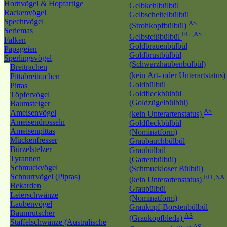
Hornvögel & Hopfartige
Gelbkehlbülbül
Rackenvögel
Gelbscheitelbülbül
Spechtvögel
AS
(Strohkopfbülbül)
Seriemas
EU ,AS
Gelbsteißbülbül
Falken
Goldbrauenbülbül
Papageien
Goldbrustbülbül
Sperlingsvögel
(Schwarzhaubenbülbül)
Breitrachen
(kein Art- oder Unterartstatus
Pittabreitrachen
Goldbülbül
Pittas
Goldfleckbülbül
Töpfervögel
(Goldzügelbülbül)
Baumsteiger
AS
Ameisenvögel
(kein Unterartenstatus)
Ameisendrosseln
Goldfleckbülbül
Ameisenpittas
(Nominatform)
Mückenfresser
Graubauchbülbül
Bürzelstelzer
Graubülbül
Tyrannen
(Gartenbülbül)
Schmuckvögel
(Schmuckloser Bülbül)
Schnurrvögel (Pipras)
EU ,NA
(kein Unterartenstatus)
Bekarden
Graubülbül
Leierschwänze
(Nominatform)
Laubenvögel
Graukopf-Borstenbülbül
Baumrutscher
AS
(Graukopfbleda)
Staffelschwänze (Australische
AS