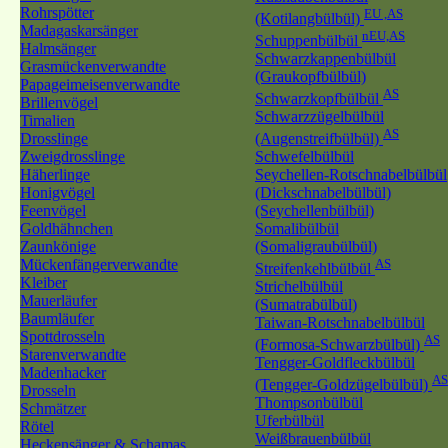
Rohrspötter
EU ,AS
(Kotilangbülbül)
Madagaskarsänger
nEU,AS
Schuppenbülbül
Halmsänger
Schwarzkappenbülbül
Grasmückenverwandte
(Graukopfbülbül)
Papageimeisenverwandte
AS
Schwarzkopfbülbül
Brillenvögel
Schwarzzügelbülbül
Timalien
AS
Drosslinge
(Augenstreifbülbül)
Zweigdrosslinge
Schwefelbülbül
Häherlinge
Seychellen-Rotschnabelbülbül
Honigvögel
(Dickschnabelbülbül)
Feenvögel
(Seychellenbülbül)
Goldhähnchen
Somalibülbül
Zaunkönige
(Somaligraubülbül)
Mückenfängerverwandte
AS
Streifenkehlbülbül
Kleiber
Strichelbülbül
Mauerläufer
(Sumatrabülbül)
Baumläufer
Taiwan-Rotschnabelbülbül
Spottdrosseln
AS
(Formosa-Schwarzbülbül)
Starenverwandte
Tengger-Goldfleckbülbül
Madenhacker
AS
(Tengger-Goldzügelbülbül)
Drosseln
Thompsonbülbül
Schmätzer
Uferbülbül
Rötel
Weißbrauenbülbül
Heckensänger & Schamas