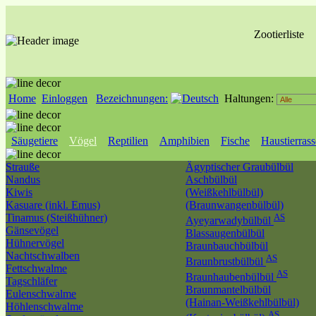
Zootierliste
Home
Einloggen
Bezeichnungen:
Haltungen:
Säugetiere
Vögel
Reptilien
Amphibien
Fische
Haustierras
Strauße
Ägyptischer Graubülbül
Nandus
Aschbülbül
Kiwis
(Weißkehlbülbül)
Kasuare (inkl. Emus)
(Braunwangenbülbül)
Tinamus (Steißhühner)
AS
Ayeyarwadybülbül
Gänsevögel
Blassaugenbülbül
Hühnervögel
Braunbauchbülbül
Nachtschwalben
AS
Braunbrustbülbül
Fettschwalme
AS
Braunhaubenbülbül
Tagschläfer
Braunmantelbülbül
Eulenschwalme
(Hainan-Weißkehlbülbül)
Höhlenschwalme
AS