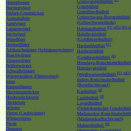
Grauwangenbülbül
Honigfresser
Grünbülbül
Borstenvögel
Grünflügelbülbül
Südsee-Grasmücken
Grünschwanz-Borstenbülbül
Australsäbler
(Grünschwanzbleda)
Samtvögel
EU ,nEU,NA,A
Lappenvögel
Halsbandbülbül
Stichvögel
Halsfleckbülbül
Wippflöter
(Goldbürzelbülbül)
Drosselflöter
EU
Hartlaubbülbül
Afrikaschnäpper (Schnäpperwürger)
Haubenbülbül
Buschwürger
AS
(Goldbrustbülbül)
Vangawürger
Himalaya-Rotschnabelbülbül
Brillenwürger
Himalayabülbül
Schwalbenstare
EU ,nEU
(Weißwangenbülbül)
Würgerkrähen (Flötenvögel)
Indien-Rotschnabelbülbül
Ioras
(Bergfluchtvogel)
Raupenfänger
AF
Kapbülbül
Maorigrasmücken
AF
Haubendickköpfe
Laubbülbül
Dickköpfe
Layardbülbül
Würger
(Ostafrikanischer Graubülbül
Vireos (Laubwürger)
Madagaskar-Rotschnabelbül
Würgervireos
(Madagaskarfluchtvogel)
Pirole
AS
Malaienbülbül
Drongos
Oberguinea-Graubülbül