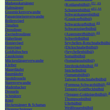
Madagaskarsänger
EU ,AS
(Kotilangbülbül)
Halmsänger
nEU,AS
Schuppenbülbül
Grasmückenverwandte
Schwarzkappenbülbül
Papageimeisenverwandte
(Graukopfbülbül)
Brillenvögel
AS
Schwarzkopfbülbül
Timalien
Schwarzzügelbülbül
Drosslinge
AS
Zweigdrosslinge
(Augenstreifbülbül)
Häherlinge
Schwefelbülbül
Honigvögel
Seychellen-Rotschnabelbülb
Feenvögel
(Dickschnabelbülbül)
Goldhähnchen
(Seychellenbülbül)
Zaunkönige
Somalibülbül
Mückenfängerverwandte
(Somaligraubülbül)
Kleiber
AS
Streifenkehlbülbül
Mauerläufer
Strichelbülbül
Baumläufer
(Sumatrabülbül)
Spottdrosseln
Taiwan-Rotschnabelbülbül
Starenverwandte
AS
(Formosa-Schwarzbülbül)
Madenhacker
Tengger-Goldfleckbülbül
Drosseln
A
(Tengger-Goldzügelbülbül)
Schmätzer
Thompsonbülbül
Rötel
Uferbülbül
Heckensänger & Schamas
Weißbrauenbülbül
Fliegenschnäpper