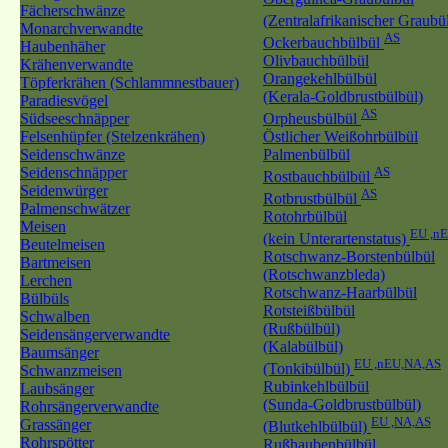
Fächerschwänze
(Zentralafrikanischer Graubü
Monarchverwandte
AS
Ockerbauchbülbül
Haubenhäher
Olivbauchbülbül
Krähenverwandte
Orangekehlbülbül
Töpferkrähen (Schlammnestbauer)
(Kerala-Goldbrustbülbül)
Paradiesvögel
AS
Südseeschnäpper
Orpheusbülbül
Felsenhüpfer (Stelzenkrähen)
Östlicher Weißohrbülbül
Seidenschwänze
Palmenbülbül
Seidenschnäpper
AS
Rostbauchbülbül
Seidenwürger
AS
Rotbrustbülbül
Palmenschwätzer
Rotohrbülbül
Meisen
EU ,n
(kein Unterartenstatus)
Beutelmeisen
Rotschwanz-Borstenbülbül
Bartmeisen
(Rotschwanzbleda)
Lerchen
Rotschwanz-Haarbülbül
Bülbüls
Rotsteißbülbül
Schwalben
(Rußbülbül)
Seidensängerverwandte
(Kalabülbül)
Baumsänger
EU ,nEU,NA,AS
(Tonkibülbül)
Schwanzmeisen
Rubinkehlbülbül
Laubsänger
(Sunda-Goldbrustbülbül)
Rohrsängerverwandte
EU ,NA,AS
Grassänger
(Blutkehlbülbül)
Rohrspötter
Rußhaubenbülbül