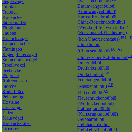
(Kastanienbülbül)
Seglervögel
Braunwangenbülbül
Turakos
(Grauwangenbülbül)
Trappen
Burma-Rotohrbülbül
Kuckucke
China-Rotschnabelbülbül
Stelzenrallen
(Weißkopf-Schwarzbülbül)
Flughühner
(Rotschnabel-Fluchtvogel)
Tauben
EU ,n
Kranichvögel
(kein Unterartenstatus)
Lappentaucher
Chinabülbül
Flamingos
EU ,AS
(Chinesenbülbül)
Regenpfeifervögel
E
Chinesischer Rotohrbülbül
Sonnenrallenvögel
Dotterbülbül
Tropikvögel
Dreifarbenbülbül
Seetaucher
AF
Dunkelbülbül
Pinguine
Feueraugenbülbül
Röhrennasen
AF
Störche
(Maskenbülbül)
Ruderfüßer
AS
Finkenbülbül
Pelikanvögel
Flauschrückenbülbül
Hoatzine
(Wollrückenbülbül)
Greifvögel
Gabungraubülbül
Eulen
(Kamerungraubülbül)
Mausvögel
Gelbbartbülbül
Kuckucksroller
Gelbbauchbülbül
Trogone
Gelbkehl-Haarbülbül