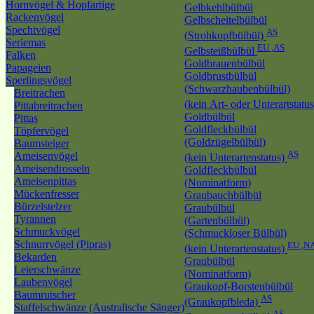
Hornvögel & Hopfartige
Gelbkehlbülbül
Rackenvögel
Gelbscheitelbülbül
Spechtvögel
AS
(Strohkopfbülbül)
Seriemas
EU ,AS
Gelbsteißbülbül
Falken
Goldbrauenbülbül
Papageien
Goldbrustbülbül
Sperlingsvögel
(Schwarzhaubenbülbül)
Breitrachen
(kein Art- oder Unterartstatu
Pittabreitrachen
Goldbülbül
Pittas
Goldfleckbülbül
Töpfervögel
(Goldzügelbülbül)
Baumsteiger
AS
Ameisenvögel
(kein Unterartenstatus)
Ameisendrosseln
Goldfleckbülbül
Ameisenpittas
(Nominatform)
Mückenfresser
Graubauchbülbül
Bürzelstelzer
Graubülbül
Tyrannen
(Gartenbülbül)
Schmuckvögel
(Schmuckloser Bülbül)
Schnurrvögel (Pipras)
EU ,N
(kein Unterartenstatus)
Bekarden
Graubülbül
Leierschwänze
(Nominatform)
Laubenvögel
Graukopf-Borstenbülbül
Baumrutscher
AS
(Graukopfbleda)
Staffelschwänze (Australische Sänger)
AS